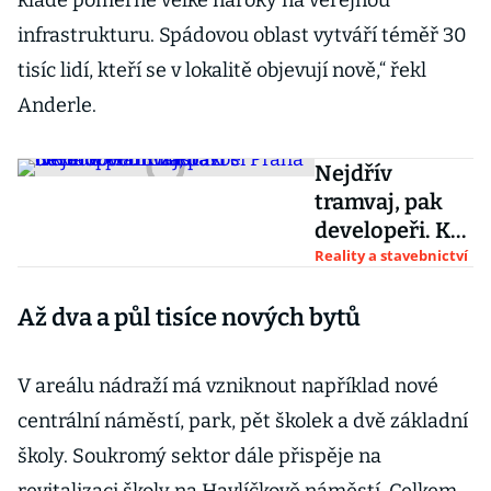
klade poměrně velké nároky na veřejnou
infrastrukturu. Spádovou oblast vytváří téměř 30
tisíc lidí, kteří se v lokalitě objevují nově,“ řekl
Anderle.
Nejdřív
tramvaj, pak
developeři. K
zástavbě
Reality a stavebnictví
nákladového
Až dva a půl tisíce nových bytů
nádraží si
Praha 3 klade
podmínku
V areálu nádraží má vzniknout například nové
centrální náměstí, park, pět školek a dvě základní
školy. Soukromý sektor dále přispěje na