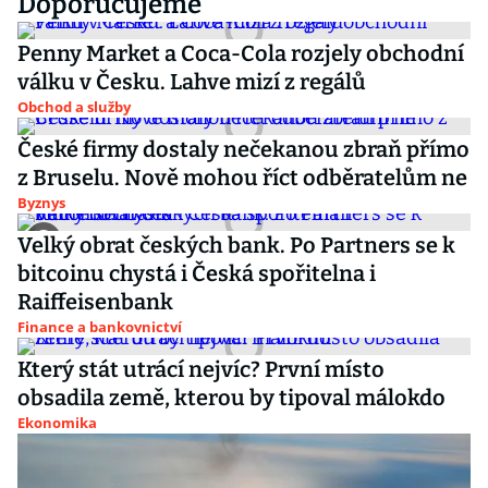
Doporučujeme
Penny Market a Coca-Cola rozjely obchodní
válku v Česku. Lahve mizí z regálů
Obchod a služby
České firmy dostaly nečekanou zbraň přímo
z Bruselu. Nově mohou říct odběratelům ne
Byznys
Velký obrat českých bank. Po Partners se k
bitcoinu chystá i Česká spořitelna i
Raiffeisenbank
Finance a bankovnictví
Který stát utrácí nejvíc? První místo
obsadila země, kterou by tipoval málokdo
Ekonomika