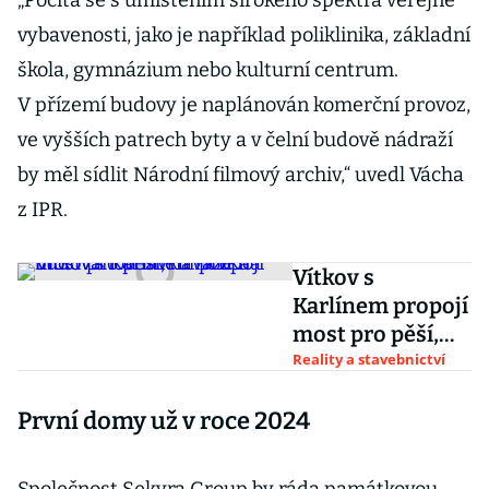
„Počítá se s umístěním širokého spektra veřejné
vybavenosti, jako je například poliklinika, základní
škola, gymnázium nebo kulturní centrum.
V přízemí budovy je naplánován komerční provoz,
ve vyšších patrech byty a v čelní budově nádraží
by měl sídlit Národní filmový archiv,“ uvedl Vácha
z IPR.
Vítkov s
Karlínem propojí
most pro pěší,
naváže na
Reality a stavebnictví
budovanou
První domy už v roce 2024
lávku HolKa