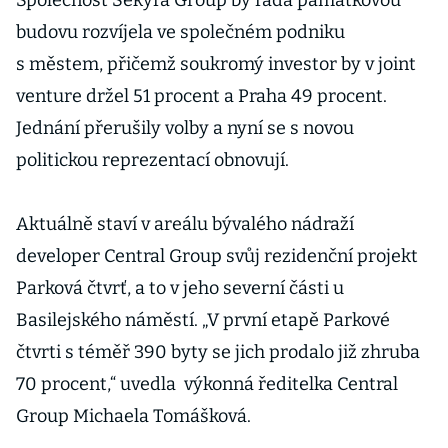
Společnost Sekyra Group by ráda památkovou
budovu rozvíjela ve společném podniku
s městem, přičemž soukromý investor by v joint
venture držel 51 procent a Praha 49 procent.
Jednání přerušily volby a nyní se s novou
politickou reprezentací obnovují.
Aktuálně staví v areálu bývalého nádraží
developer Central Group svůj rezidenční projekt
Parková čtvrť, a to v jeho severní části u
Basilejského náměstí. „V první etapě Parkové
čtvrti s téměř 390 byty se jich prodalo již zhruba
70 procent,“ uvedla výkonná ředitelka Central
Group Michaela Tomášková.