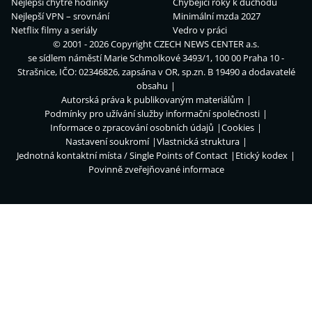
Nejlepší chytré hodinky
Chybějící roky k důchodu
Nejlepší VPN – srovnání
Minimální mzda 2027
Netflix filmy a seriály
Vedro v práci
© 2001 - 2026 Copyright
CZECH NEWS CENTER a.s.
se sídlem náměstí Marie Schmolkové 3493/1, 100 00 Praha 10 -
Strašnice, IČO: 02346826, zapsána v OR, sp.zn. B 19490 a dodavatelé
obsahu
Autorská práva k publikovaným materiálům
Podmínky pro užívání služby informační společnosti
Informace o zpracování osobních údajů
Cookies
Nastavení soukromí
Vlastnická struktura
Jednotná kontaktní místa / Single Points of Contact
Etický kodex
Povinně zveřejňované informace