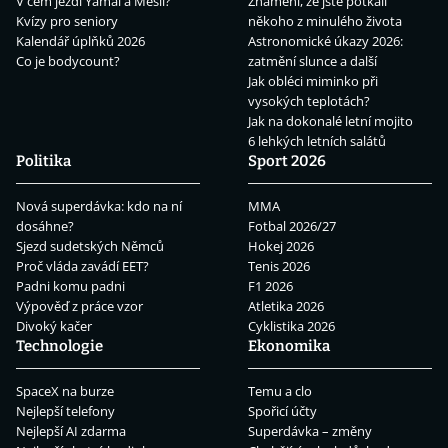
V čem jezdí Yamal a Mesii?
Znamení, že jste potkali
Kvízy pro seniory
někoho z minulého života
Kalendář úplňků 2026
Astronomické úkazy 2026:
Co je bodycount?
zatmění slunce a další
Jak obléci miminko při
vysokých teplotách?
Jak na dokonalé letní mojito
6 lehkých letních salátů
Politika
Sport 2026
Nová superdávka: kdo na ní
MMA
dosáhne?
Fotbal 2026/27
Sjezd sudetských Němců
Hokej 2026
Proč vláda zavádí EET?
Tenis 2026
Padni komu padni
F1 2026
Výpověď z práce vzor
Atletika 2026
Divoký kačer
Cyklistika 2026
Technologie
Ekonomika
SpaceX na burze
Temu a clo
Nejlepší telefony
Spořicí účty
Nejlepší AI zdarma
Superdávka – změny