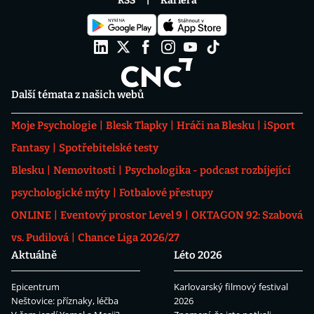
RSS
Kariéra
Další témata z našich webů
Moje Psychologie
Blesk Tlapky
Hráči na Blesku
iSport
Fantasy
Spotřebitelské testy
Blesku
Nemovitosti
Psychologika - podcast rozbíjející
psychologické mýty
Fotbalové přestupy
ONLINE
Eventový prostor Level 9
OKTAGON 92: Szabová
vs. Pudilová
Chance Liga 2026/27
Aktuálně
Léto 2026
Epicentrum
Karlovarský filmový festival
Neštovice: příznaky, léčba
2026