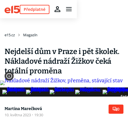
Předplatné
e15.cz
Magazín
Nejdelší dům v Praze i pět školek.
Nákladové nádraží Žižkov čeká
totální proměna
Fot
Martina Marečková
0
10. května 2023
·
19:30