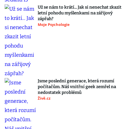
Už se nám to krátí... Jak si nenechat zkazit
letní pohodu myšlenkami na zářijový
zápřah?
Moje Psychologie
Jsme poslední generace, která rozumí
počítačům. Náš vnitřní geek zemřel na
nedostatek problémů
Živě.cz