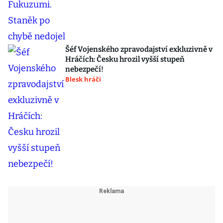
Šéf Vojenského zpravodajství exkluzivně v
Hráčích: Česku hrozil vyšší stupeň
nebezpečí!
Blesk hráči