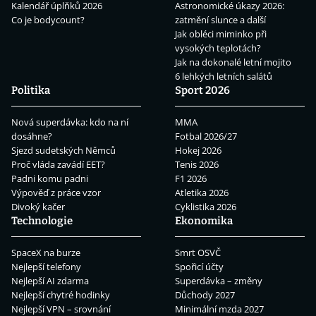
Kalendář úplňků 2026
Astronomické úkazy 2026:
Co je bodycount?
zatmění slunce a další
Jak obléci miminko při
vysokých teplotách?
Jak na dokonalé letní mojito
6 lehkých letních salátů
Politika
Sport 2026
Nová superdávka: kdo na ní
MMA
dosáhne?
Fotbal 2026/27
Sjezd sudetských Němců
Hokej 2026
Proč vláda zavádí EET?
Tenis 2026
Padni komu padni
F1 2026
Výpověď z práce vzor
Atletika 2026
Divoký kačer
Cyklistika 2026
Technologie
Ekonomika
SpaceX na burze
Smrt OSVČ
Nejlepší telefony
Spořicí účty
Nejlepší AI zdarma
Superdávka – změny
Nejlepší chytré hodinky
Důchody 2027
Nejlepší VPN – srovnání
Minimální mzda 2027