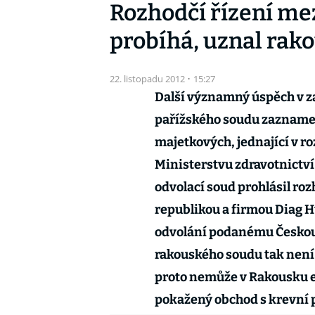
Rozhodčí řízení me
probíhá, uznal rak
22. listopadu 2012
·
15:27
Další významný úspěch v 
pařížského soudu zaznamen
majetkových, jednající v r
Ministerstvu zdravotnictv
odvolací soud prohlásil ro
republikou a firmou Diag 
odvolání podanému Českou 
rakouského soudu tak není
proto nemůže v Rakousku 
pokažený obchod s krevní 