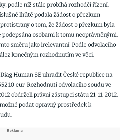
, podle níž stále probíhá rozhodčí řízení,
příslušné lhůtě podala žádost o přezkum
 protistrany o tom, že žádost o přezkum byla
ně podepsána osobami k tomu neoprávněnými,
mto směru jako irelevantní. Podle odvolacího
nález konečným rozhodnutím ve věci.
ě Diag Human SE uhradit České republice na
.552,10 eur. Rozhodnutí odvolacího soudu ve
012 obdrželi právní zástupci státu 21. 11. 2012.
e možné podat opravný prostředek k
udu.