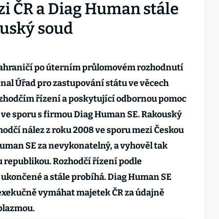
zi ČR a Diag Human stále
ouský soud
zahraničí po úterním průlomovém rozhodnutí
al Úřad pro zastupování státu ve věcech
ozhodčím řízení a poskytující odbornou pomoc
í ve sporu s firmou Diag Human SE. Rakouský
zhodčí nález z roku 2008 ve sporu mezi Českou
Human SE za nevykonatelný, a vyhověl tak
republikou. Rozhodčí řízení podle
 ukončené a stále probíhá. Diag Human SE
exekučně vymáhat majetek ČR za údajně
plazmou.