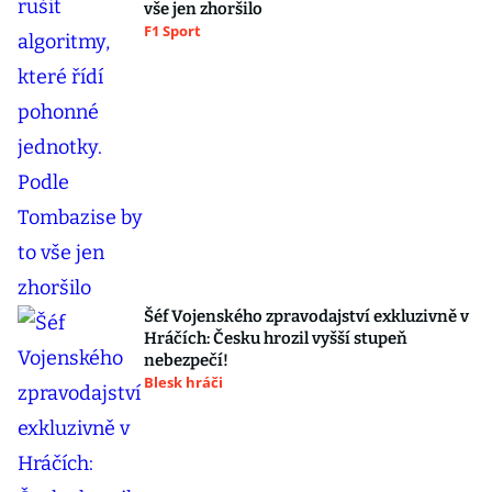
vše jen zhoršilo
F1 Sport
Šéf Vojenského zpravodajství exkluzivně v
Hráčích: Česku hrozil vyšší stupeň
nebezpečí!
Blesk hráči