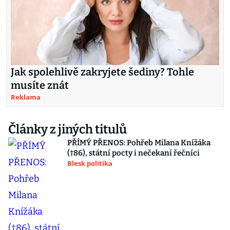
Jak spolehlivě zakryjete šediny? Tohle
musíte znát
Reklama
Články z jiných titulů
PŘÍMÝ PŘENOS: Pohřeb Milana Knížáka
(†86), státní pocty i nečekaní řečníci
Blesk politika