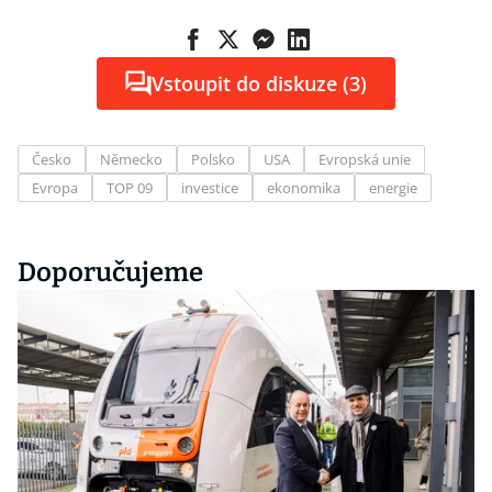
Vstoupit do diskuze (3)
Česko
Německo
Polsko
USA
Evropská unie
Evropa
TOP 09
investice
ekonomika
energie
Doporučujeme