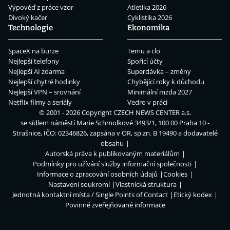
Výpověď z práce vzor
Atletika 2026
Divoký kačer
Cyklistika 2026
Technologie
Ekonomika
SpaceX na burze
Temu a clo
Nejlepší telefony
Spořicí účty
Nejlepší AI zdarma
Superdávka – změny
Nejlepší chytré hodinky
Chybějící roky k důchodu
Nejlepší VPN – srovnání
Minimální mzda 2027
Netflix filmy a seriály
Vedro v práci
© 2001 - 2026 Copyright
CZECH NEWS CENTER a.s.
se sídlem náměstí Marie Schmolkové 3493/1, 100 00 Praha 10 -
Strašnice, IČO: 02346826, zapsána v OR, sp.zn. B 19490 a dodavatelé
obsahu
Autorská práva k publikovaným materiálům
Podmínky pro užívání služby informační společnosti
Informace o zpracování osobních údajů
Cookies
Nastavení soukromí
Vlastnická struktura
Jednotná kontaktní místa / Single Points of Contact
Etický kodex
Povinně zveřejňované informace