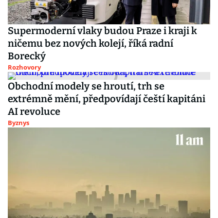
Supermoderní vlaky budou Praze i kraji k
ničemu bez nových kolejí, říká radní
Borecký
Rozhovory
Obchodní modely se hroutí, trh se
extrémně mění, předpovídají čeští kapitáni
AI revoluce
Byznys