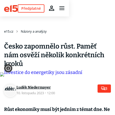
Předplatné
e15.cz
Názory a analýzy
Česko zapomnělo růst. Paměť
nám osvěží několik konkrétních
kroků
Luděk Niedermayer
3
10. listopadu 2023
·
12:00
Růst ekonomiky musí být jedním z témat dne. Ne