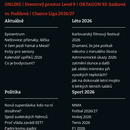
ONLINE
Eventový prostor Level 9
OKTAGON 92: Szabová
vs. Pudilová
Chance Liga 2026/27
Aktuálně
Léto 2026
Epicentrum
Karlovarský filmový festival
Neštovice: příznaky, léčba
2026
V čem jezdí Yamal a Mesii?
Znamení, že jste potkali
Kvízy pro seniory
někoho z minulého života
Kalendář úplňků 2026
Astronomické úkazy 2026:
Co je bodycount?
zatmění slunce a další
Jak obléci miminko při
vysokých teplotách?
Jak na dokonalé letní mojito
6 lehkých letních salátů
Politika
Sport 2026
Nová superdávka: kdo na ní
MMA
dosáhne?
Fotbal 2026/27
Sjezd sudetských Němců
Hokej 2026
Proč vláda zavádí EET?
Tenis 2026
Padni komu padni
F1 2026