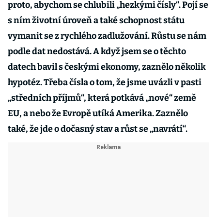
proto, abychom se chlubili „hezkými čísly“. Pojí se
s ním životní úroveň a také schopnost státu
vymanit se z rychlého zadlužování. Růstu se nám
podle dat nedostává. A když jsem se o těchto
datech bavil s českými ekonomy, zaznělo několik
hypotéz. Třeba čísla o tom, že jsme uvázli v pasti
„středních příjmů“, která potkává „nové“ země
EU, a nebo že Evropě utíká Amerika. Zaznělo
také, že jde o dočasný stav a růst se „navrátí“.