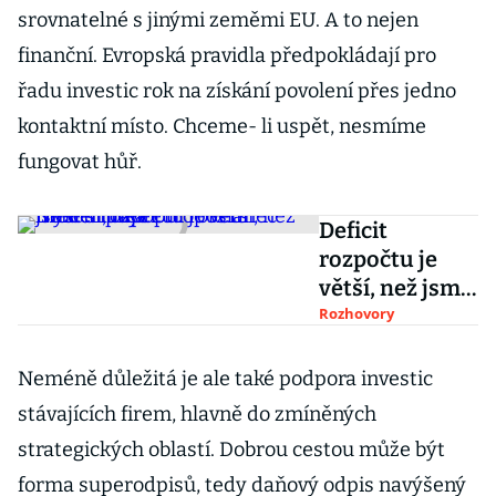
srovnatelné s jinými zeměmi EU. A to nejen
finanční. Evropská pravidla předpokládají pro
řadu investic rok na získání povolení přes jedno
kontaktní místo. Chceme- li uspět, nesmíme
fungovat hůř.
Deficit
rozpočtu je
větší, než jsme
si před půl
Rozhovory
rokem mysleli,
říká
Neméně důležitá je ale také podpora investic
europoslanec
stávajících firem, hlavně do zmíněných
Niedermayer
strategických oblastí. Dobrou cestou může být
forma superodpisů, tedy daňový odpis navýšený