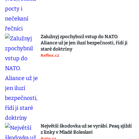
Zalužnyj zpochybnil vstup do NATO.
Aliance už je jen iluzí bezpečnosti, řídí ji
staré doktríny
Reflex.cz
Největší škodovka už se vyrábí. Peaq sjíždí
z linky v Mladé Boleslavi
Auto.cz