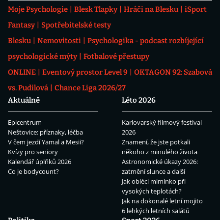
Moje Psychologie
Blesk Tlapky
Hráči na Blesku
iSport
Fantasy
Spotřebitelské testy
Blesku
Nemovitosti
Psychologika - podcast rozbíjející
psychologické mýty
Fotbalové přestupy
ONLINE
Eventový prostor Level 9
OKTAGON 92: Szabová
vs. Pudilová
Chance Liga 2026/27
Aktuálně
Léto 2026
Epicentrum
Karlovarský filmový festival
Neštovice: příznaky, léčba
2026
V čem jezdí Yamal a Mesii?
Znamení, že jste potkali
Kvízy pro seniory
někoho z minulého života
Kalendář úplňků 2026
Astronomické úkazy 2026:
Co je bodycount?
zatmění slunce a další
Jak obléci miminko při
vysokých teplotách?
Jak na dokonalé letní mojito
6 lehkých letních salátů