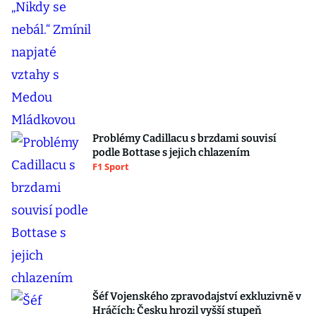
Problémy Cadillacu s brzdami souvisí
podle Bottase s jejich chlazením
F1 Sport
Šéf Vojenského zpravodajství exkluzivně v
Hráčích: Česku hrozil vyšší stupeň