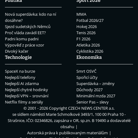
Politika
Sport 2026
Nová superdávka: kdo na ní
MMA
dosáhne?
Fotbal 2026/27
Sjezd sudetských Němců
Hokej 2026
Proč vláda zavádí EET?
Tenis 2026
Padni komu padni
F1 2026
Výpověď z práce vzor
Atletika 2026
Divoký kačer
Cyklistika 2026
Technologie
Ekonomika
SpaceX na burze
Smrt OSVČ
Nejlepší telefony
Spořicí účty
Nejlepší AI zdarma
Superdávka – změny
Nejlepší chytré hodinky
Důchody 2027
Nejlepší VPN – srovnání
Minimální mzda 2027
Netflix filmy a seriály
Senior Pas – slevy
© 2001 - 2026 Copyright
CZECH NEWS CENTER a.s.
se sídlem náměstí Marie Schmolkové 3493/1, 100 00 Praha 10 -
Strašnice, IČO: 02346826, zapsána v OR, sp.zn. B 19490 a dodavatelé
obsahu
Autorská práva k publikovaným materiálům