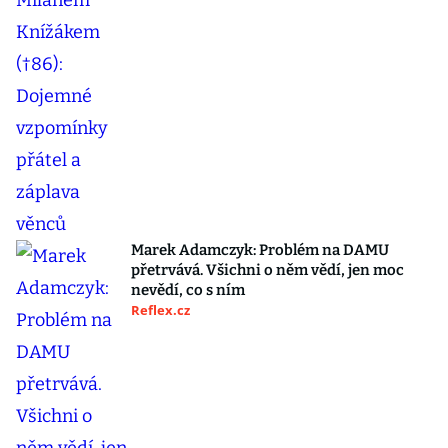
Marek Adamczyk: Problém na DAMU
přetrvává. Všichni o něm vědí, jen moc
nevědí, co s ním
Reflex.cz