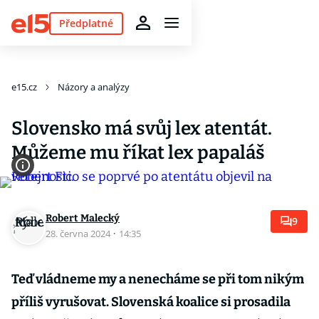
Předplatné
e15.cz
Názory a analýzy
Slovensko má svůj lex atentát.
Můžeme mu říkat lex papaláš
Robert Malecký
9
28. června 2024
·
14:35
Teď vládneme my a nenecháme se při tom nikým
příliš vyrušovat. Slovenská koalice si prosadila