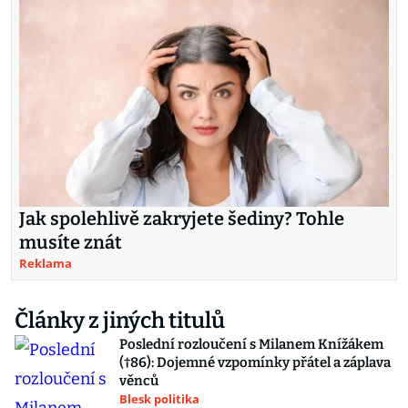
Jak spolehlivě zakryjete šediny? Tohle
musíte znát
Reklama
Články z jiných titulů
Poslední rozloučení s Milanem Knížákem
(†86): Dojemné vzpomínky přátel a záplava
věnců
Blesk politika