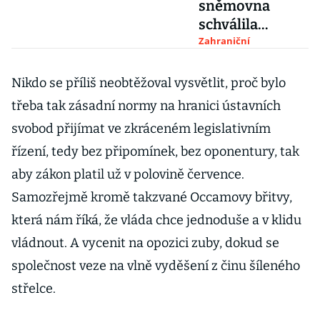
sněmovna
schválila
kritizovaný
Zahraniční
zákon o
veřejnoprávní
Nikdo se příliš neobtěžoval vysvětlit, proč bylo
televizi a
třeba tak zásadní normy na hranici ústavních
rozhlasu
svobod přijímat ve zkráceném legislativním
řízení, tedy bez připomínek, bez oponentury, tak
aby zákon platil už v polovině července.
Samozřejmě kromě takzvané Occamovy břitvy,
která nám říká, že vláda chce jednoduše a v klidu
vládnout. A vycenit na opozici zuby, dokud se
společnost veze na vlně vyděšení z činu šíleného
střelce.