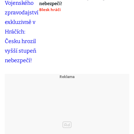
nebezpečí!
Blesk hráči