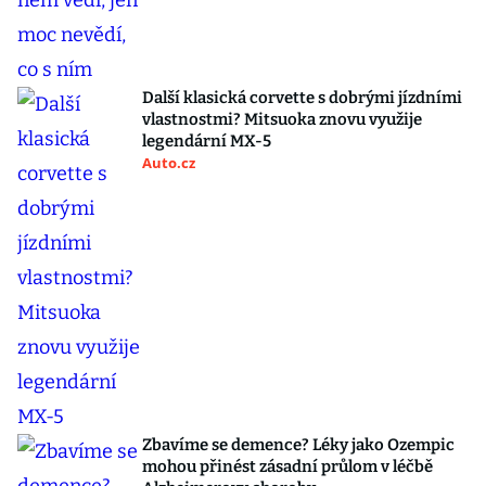
Další klasická corvette s dobrými jízdními
vlastnostmi? Mitsuoka znovu využije
legendární MX-5
Auto.cz
Zbavíme se demence? Léky jako Ozempic
mohou přinést zásadní průlom v léčbě