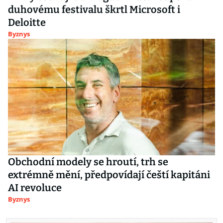
duhovému festivalu škrtl Microsoft i
Deloitte
Byznys
Obchodní modely se hroutí, trh se
extrémně mění, předpovídají čeští kapitáni
AI revoluce
Byznys