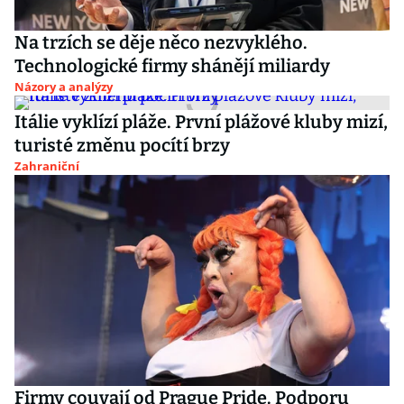
Na trzích se děje něco nezvyklého.
Technologické firmy shánějí miliardy
Názory a analýzy
Itálie vyklízí pláže. První plážové kluby mizí,
turisté změnu pocítí brzy
Zahraniční
Firmy couvají od Prague Pride. Podporu