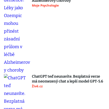
Alzheimerovy choroby
Moje Psychologie
ChatGPT teď neunavíte. Bezplatná verze
má neomezený chat a lepší model GPT-5.6
Živě.cz