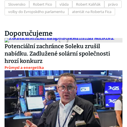
Slovensko
Robert Fico
vláda
Robert Kaliňák
právo
volby do Evropského parlamentu
atentát na Roberta Fica
Doporučujeme
Potenciální zachránce Soleku zrušil
nabídku. Zadlužené solární společnosti
hrozí konkurz
Průmysl a energetika