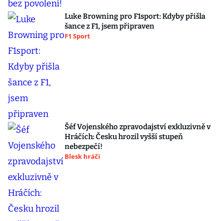
Luke Browning pro F1sport: Kdyby přišla
šance z F1, jsem připraven
F1 Sport
Šéf Vojenského zpravodajství exkluzivně v
Hráčích: Česku hrozil vyšší stupeň
nebezpečí!
Blesk hráči