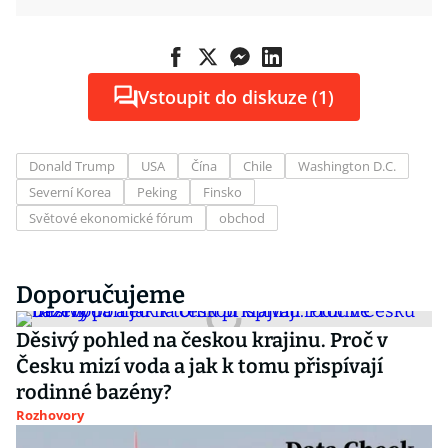
Vstoupit do diskuze (1)
Donald Trump
USA
Čína
Chile
Washington D.C.
Severní Korea
Peking
Finsko
Světové ekonomické fórum
obchod
Doporučujeme
Děsivý pohled na českou krajinu. Proč v
Česku mizí voda a jak k tomu přispívají
rodinné bazény?
Rozhovory