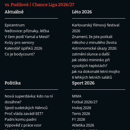
vs. Pudilová
Chance Liga 2026/27
Aktuálně
Léto 2026
Epicentrum
Karlovarský filmový festival
Neštovice: příznaky, léčba
2026
V čem jezdí Yamal a Mesii?
Znamení, že jste potkali
Kvízy pro seniory
někoho z minulého života
Kalendář úplňků 2026
Astronomické úkazy 2026:
Co je bodycount?
zatmění slunce a další
Jak obléci miminko při
vysokých teplotách?
Jak na dokonalé letní mojito
6 lehkých letních salátů
Politika
Sport 2026
Nová superdávka: kdo na ní
MMA
dosáhne?
Fotbal 2026/27
Sjezd sudetských Němců
Hokej 2026
Proč vláda zavádí EET?
Tenis 2026
Padni komu padni
F1 2026
Výpověď z práce vzor
Atletika 2026