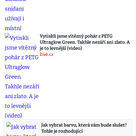
Vytiskli jsme vítězný pohár z PETG
Ultraglow Green. Takhle nezáří ani zlato. A
je to levnější (video)
Živě.cz
Jak vybrat barvu, která vám bude slušet?
Tohle je rozhodující