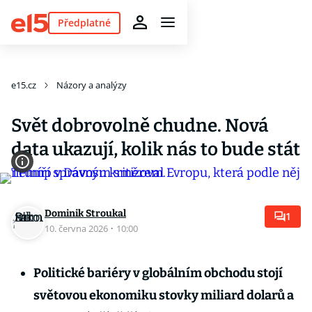
Předplatné
e15.cz
Názory a analýzy
Svět dobrovolně chudne. Nová
data ukazují, kolik nás to bude stát
Dominik Stroukal
1
10. června 2026
·
10:00
Politické bariéry v globálním obchodu stojí
světovou ekonomiku stovky miliard dolarů a