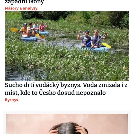
západní ikony
Názory a analýzy
Sucho drtí vodácký byznys. Voda zmizela i z
míst, kde to Česko dosud nepoznalo
Byznys