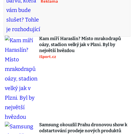
Reklama
Kam míří Haraslín? Místo mrakodrapů
oázy, stadion velký jak v Plzni. Byl by
největší hvězdou
iSport.cz
Samsung okouzlil Prahu dronovou show k
odstartování prodeje nových produktů