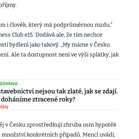
příjmy.
dům i člověk, který má podprůměrnou mzdu,“
ness Club e15. Dodává ale, že tím nechce
stí bydlení jako takový. „My máme v Česku
ní. Ale ta dostupnost není ve výši splátky, jak
IZOVÁNO
tavebnictví nejsou tak zlaté, jak se zdají.
 doháníme ztracené roky?
lýzy
ěj v Česku zprostředkují zhruba osm hypoték
ké množství konkrétních případů. Mencl uvádí,