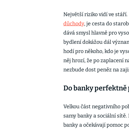
Největší riziko vidí ve stáří
důchody
, je cesta do staro
dává smysl hlavně pro vyso
bydlení dokážou dál význam
hodí pro někoho, kdo je vys
něj hrozí, že po zaplacení 
nezbude dost peněz na zajiš
Do banky perfektně 
Velkou část negativního po
samy banky a sociální sítě.
banky a očekávají pomoc po