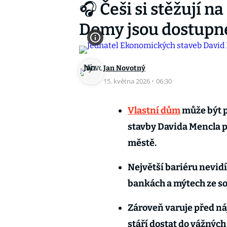
🎧 Češi si stěžují n
Domy jsou dostupné
Jan Novotný
15. května 2026
·
06:30
Vlastní dům
může být p
stavby Davida Mencla p
městě.
Největší bariéru nevidí 
bankách a mýtech ze soc
Zároveň varuje před ná
stáří dostat do vážnýc