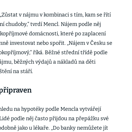
. „Zůstat v nájmu v kombinaci s tím, kam se řítí
bní chudoby,“ tvrdí Mencl. Nájem podle něj
kopříjmové domácnosti, které po zaplacení
ně investovat nebo spořit. „Nájem v Česku se
okopříjmový,“ říká. Běžné střední třídě podle
nájmu, běžných výdajů a nákladů na děti
tění na stáří.
připraven
hledu na hypotéky podle Mencla vytvářejí
 Lidé podle něj často přijdou na přepážku své
dobně jako u lékaře. „Do banky nemůžete jít