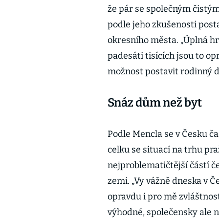
že pár se společným čistý
podle jeho zkušenosti pos
okresního města. „Úplná hr
padesáti tisících jsou to o
možnost postavit rodinný d
Snáz dům než byt
Podle Mencla se v Česku ča
celku se situací na trhu pr
nejproblematičtější částí č
zemi. „Vy vážně dneska v Č
opravdu i pro mě zvláštnost
výhodné, společensky ale ni