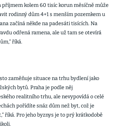
m příjmem kolem 60 tisíc korun měsíčně může
tavit rodinný dům 4+1 s menším pozemkem u
ana začíná někde na padesáti tisících. Na
pravdu odřená ramena, ale už tam se otevírá
ům,“ říká.
sto zaměňuje situace na trhu bydlení jako
ažských bytů. Praha je podle něj
eského realitního trhu, ale nevypovídá o celé
echách pořídíte snáz dům než byt, což je
,“ říká. Pro jeho byznys je to prý krátkodobě
koli.