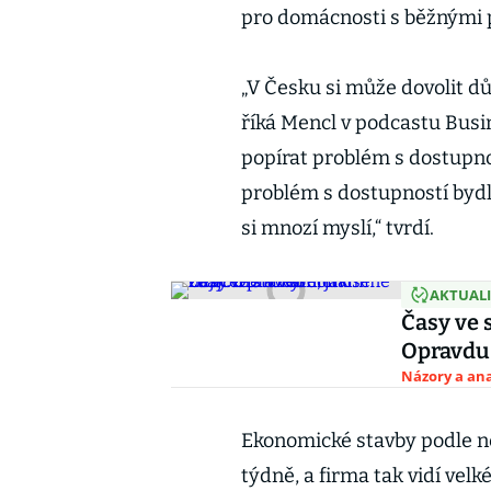
pro domácnosti s běžnými 
„V Česku si může dovolit 
říká Mencl v podcastu Busi
popírat problém s dostupno
problém s dostupností bydle
si mnozí myslí,“ tvrdí.
AKTUAL
Časy ve s
Opravdu
Názory a ana
Ekonomické stavby podle n
týdně, a firma tak vidí vel