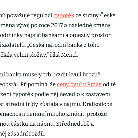
mů považuje regulaci
hypoték
ze strany České
ejména vývoj po roce 2017 a následné změny,
 podmínky napříč bankami a omezily prostor
í žadatelů. „Česká národní banka z toho
ala velmi složitý,“ říká Mencl.
ní banka musely trh brzdit kvůli hrozbě
neobstál. Připomíná, že
ceny bytů v Praze
od té
zení hypoték podle něj nevedlo k zastavení
ást střední třídy zůstala v nájmu. Krátkodobě
domácnosti nemusí mnoho změnit, protože
bnou částku na nájmu. Střednědobě a
něj zásadní rozdíl.