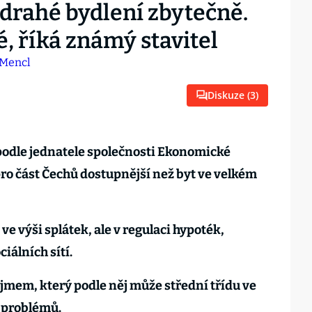
a drahé bydlení zbytečně.
, říká známý stavitel
Diskuze (
3
)
odle jednatele společnosti Ekonomické
ro část Čechů dostupnější než byt ve velkém
ve výši splátek, ale v regulaci hypoték,
iálních sítí.
jmem, který podle něj může střední třídu ve
h problémů.