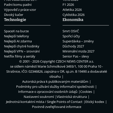
Padni komu padni
F1 2026
Výpověď z práce vzor
Atletika 2026
Divoký kačer
Cyklistika 2026
Technologie
Ekonomika
SpaceX na burze
Smrt OSVČ
Nejlepší telefony
Spořicí účty
Nejlepší AI zdarma
Superdávka – změny
Nejlepší chytré hodinky
Důchody 2027
Nejlepší VPN – srovnání
Minimální mzda 2027
Netflix filmy a seriály
Senior Pas – slevy
© 2001 - 2026 Copyright
CZECH NEWS CENTER a.s.
se sídlem náměstí Marie Schmolkové 3493/1, 100 00 Praha 10 -
Strašnice, IČO: 02346826, zapsána v OR, sp.zn. B 19490 a dodavatelé
obsahu
Autorská práva k publikovaným materiálům
Podmínky pro užívání služby informační společnosti
Informace o zpracování osobních údajů
Cookies
Nastavení soukromí
Vlastnická struktura
Jednotná kontaktní místa / Single Points of Contact
Etický kodex
Povinně zveřejňované informace