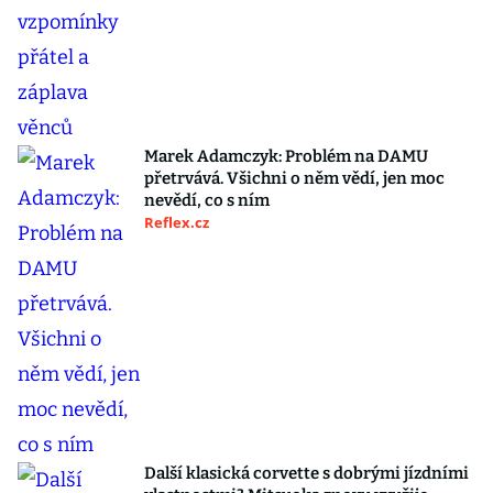
Marek Adamczyk: Problém na DAMU
přetrvává. Všichni o něm vědí, jen moc
nevědí, co s ním
Reflex.cz
Další klasická corvette s dobrými jízdními