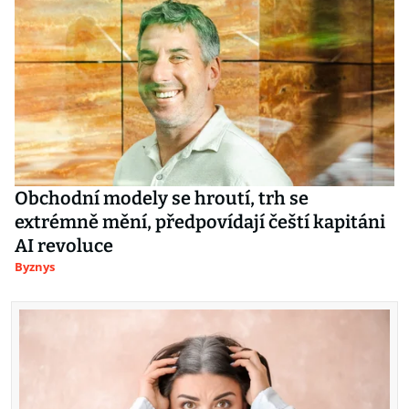
Obchodní modely se hroutí, trh se
extrémně mění, předpovídají čeští kapitáni
AI revoluce
Byznys