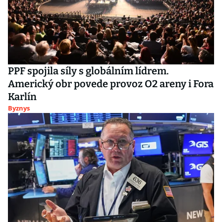
PPF spojila síly s globálním lídrem.
Americký obr povede provoz O2 areny i Fora
Karlín
Byznys