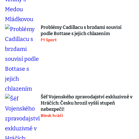
Problémy Cadillacu s brzdami souvisí
podle Bottase s jejich chlazením
F1 Sport
Šéf Vojenského zpravodajství exkluzivně v
Hráčích: Česku hrozil vyšší stupeň
nebezpečí!
Blesk hráči