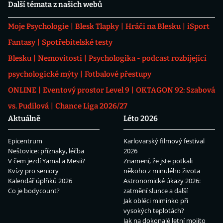
Další témata z našich webů
Moje Psychologie
Blesk Tlapky
Hráči na Blesku
iSport
Fantasy
Spotřebitelské testy
Blesku
Nemovitosti
Psychologika - podcast rozbíjející
psychologické mýty
Fotbalové přestupy
ONLINE
Eventový prostor Level 9
OKTAGON 92: Szabová
vs. Pudilová
Chance Liga 2026/27
Aktuálně
Léto 2026
Epicentrum
Karlovarský filmový festival
Neštovice: příznaky, léčba
2026
V čem jezdí Yamal a Mesii?
Znamení, že jste potkali
Kvízy pro seniory
někoho z minulého života
Kalendář úplňků 2026
Astronomické úkazy 2026:
Co je bodycount?
zatmění slunce a další
Jak obléci miminko při
vysokých teplotách?
Jak na dokonalé letní mojito