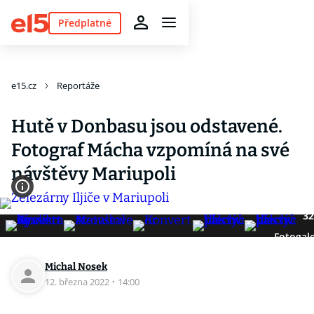
Předplatné
e15.cz
Reportáže
Hutě v Donbasu jsou odstavené.
Fotograf Mácha vzpomíná na své
návštěvy Mariupoli
32
Fotogale
Michal Nosek
12. března 2022
·
14:00