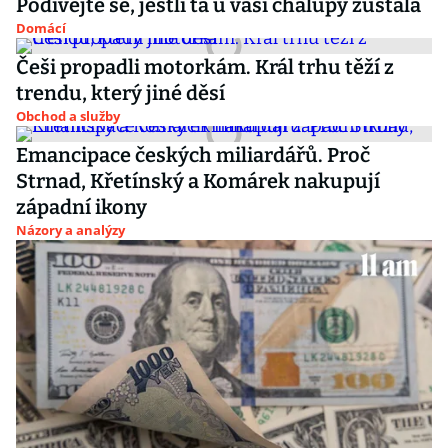
Podívejte se, jestli ta u vaší chalupy zůstala
Domácí
Češi propadli motorkám. Král trhu těží z
trendu, který jiné děsí
Obchod a služby
Emancipace českých miliardářů. Proč
Strnad, Křetínský a Komárek nakupují
západní ikony
Názory a analýzy