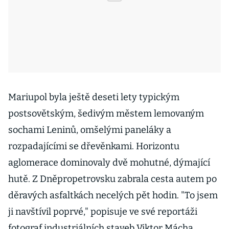
Mariupol byla ještě deseti lety typickým
postsovětským, šedivým městem lemovaným
sochami Leninů, omšelými paneláky a
rozpadajícími se dřevěnkami. Horizontu
aglomerace dominovaly dvě mohutné, dýmající
hutě. Z Dněpropetrovsku zabrala cesta autem po
děravých asfaltkách necelých pět hodin. "To jsem
ji navštívil poprvé," popisuje ve své reportáži
fotograf industriálních staveb Viktor Mácha.