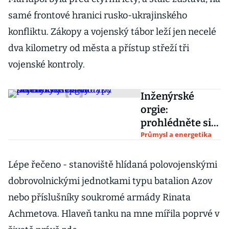
samé frontové hranici rusko-ukrajinského
konfliktu. Zákopy a vojenský tábor leží jen necelé
dva kilometry od města a přístup střeží tři
vojenské kontroly.
Inženýrské
orgie:
prohlédněte si
ty nejdivočejší
Průmysl a energetika
prototypy
sovětských
Lépe řečeno - stanoviště hlídaná polovojenskými
náklaďáků
dobrovolnickými jednotkami typu batalion Azov
nebo příslušníky soukromé armády Rinata
Achmetova. Hlaveň tanku na mne mířila poprvé v