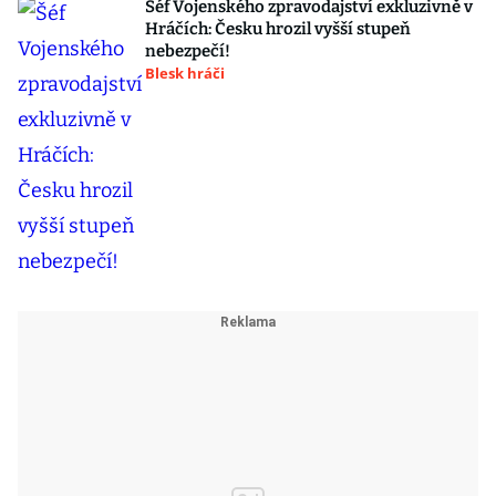
Šéf Vojenského zpravodajství exkluzivně v
Hráčích: Česku hrozil vyšší stupeň
nebezpečí!
Blesk hráči