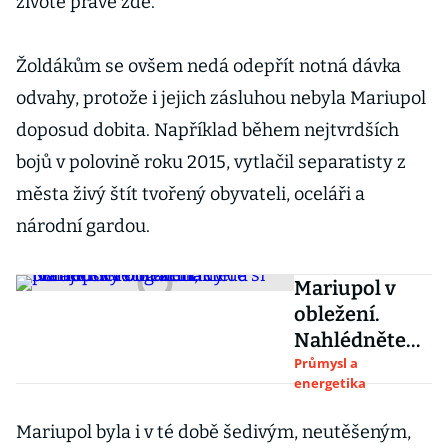
životě právě zde.
Žoldákům se ovšem nedá odepřít notná dávka
odvahy, protože i jejich zásluhou nebyla Mariupol
doposud dobita. Například během nejtvrdších
bojů v polovině roku 2015, vytlačil separatisty z
města živý štít tvořený obyvateli, oceláři a
národní gardou.
Mariupol v
obležení.
Nahlédněte
do hutí, které
Průmysl a
energetika
si ukrajinský
oligarcha
Mariupol byla i v té době šedivým, neutěšeným,
hlídá pomocí