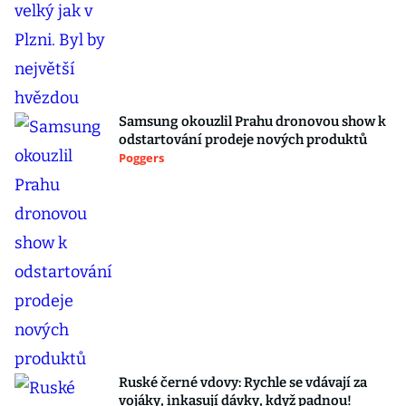
Samsung okouzlil Prahu dronovou show k
odstartování prodeje nových produktů
Poggers
Ruské černé vdovy: Rychle se vdávají za
vojáky, inkasují dávky, když padnou!