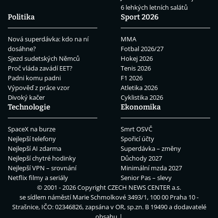
6 lehkých letních salátů
Politika
Sport 2026
Nová superdávka: kdo na ní
MMA
dosáhne?
Fotbal 2026/27
Sjezd sudetských Němců
Hokej 2026
Proč vláda zavádí EET?
Tenis 2026
Padni komu padni
F1 2026
Výpověď z práce vzor
Atletika 2026
Divoký kačer
Cyklistika 2026
Technologie
Ekonomika
SpaceX na burze
Smrt OSVČ
Nejlepší telefony
Spořicí účty
Nejlepší AI zdarma
Superdávka – změny
Nejlepší chytré hodinky
Důchody 2027
Nejlepší VPN – srovnání
Minimální mzda 2027
Netflix filmy a seriály
Senior Pas – slevy
© 2001 - 2026 Copyright
CZECH NEWS CENTER a.s.
se sídlem náměstí Marie Schmolkové 3493/1, 100 00 Praha 10 -
Strašnice, IČO: 02346826, zapsána v OR, sp.zn. B 19490 a dodavatelé
obsahu