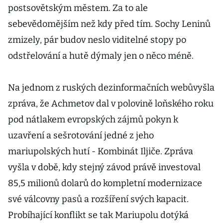
postsovětským městem. Za to ale
vlastní
armády
sebevědomějším než kdy před tím. Sochy Leninů
zmizely, pár budov neslo viditelné stopy po
odstřelování a hutě dýmaly jen o něco méně.
Na jednom z ruských dezinformačních webůvyšla
zpráva, že Achmetov dal v polovině loňského roku
pod nátlakem evropských zájmů pokyn k
uzavření a sešrotování jedné z jeho
mariupolských hutí - Kombinát Iljiče. Zpráva
vyšla v době, kdy stejný závod právě investoval
85,5 milionů dolarů do kompletní modernizace
své válcovny pasů a rozšíření svých kapacit.
Probíhající konflikt se tak Mariupolu dotýká