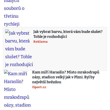
Jak vybrat barvu, která vám bude slušet?
Tohle je rozhodující
Reklama
Kam míří Haraslín? Místo mrakodrapů
oázy, stadion velký jak v Plzni. Byl by
největší hvězdou
iSport.cz