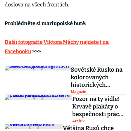
doslova na všech frontách.
Prohlédněte si mariupolské hutě:
Další fotografie Viktora Máchy najdete i na
Facebooku
>>>
Sovětské Rusko na
kolorovaných
historických
fotografiích
Magazín
Pozor na ty vidle!
Krvavé plakáty o
bezpečnosti práce
v SSSR
Archiv
Většina Rusů chce