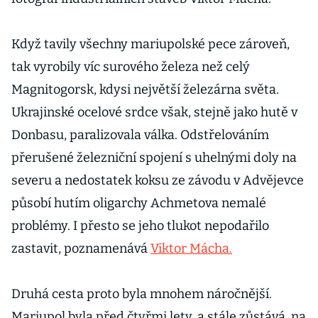
Když tavily všechny mariupolské pece zároveň,
tak vyrobily víc surového železa než celý
Magnitogorsk, kdysi největší železárna světa.
Ukrajinské ocelové srdce však, stejně jako hutě v
Donbasu, paralizovala válka. Odstřelováním
přerušené železniční spojení s uhelnými doly na
severu a nedostatek koksu ze závodu v Advějevce
působí hutím oligarchy Achmetova nemalé
problémy. I přesto se jeho tlukot nepodařilo
zastavit, poznamenává
Viktor Mácha.
Druhá cesta proto byla mnohem náročnější.
Mariupol byla před čtyřmi lety, a stále zůstává, na