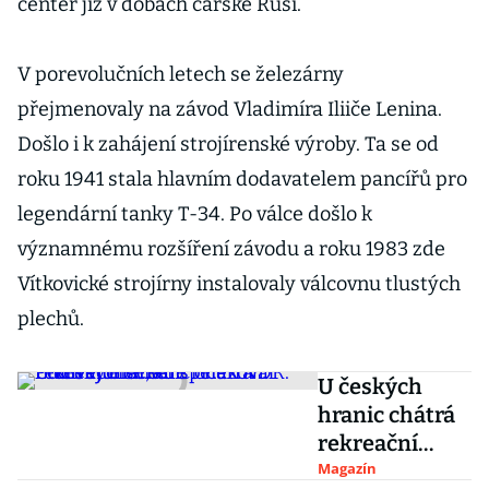
center již v dobách carské Rusi.
V porevolučních letech se železárny
přejmenovaly na závod Vladimíra Iliiče Lenina.
Došlo i k zahájení strojírenské výroby. Ta se od
roku 1941 stala hlavním dodavatelem pancířů pro
legendární tanky T-34. Po válce došlo k
významnému rozšíření závodu a roku 1983 zde
Vítkovické strojírny instalovaly válcovnu tlustých
plechů.
U českých
hranic chátrá
rekreační
areál špiček
Magazín