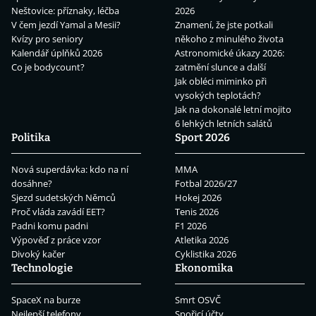
Neštovice: příznaky, léčba
2026
V čem jezdí Yamal a Mesii?
Znamení, že jste potkali
Kvízy pro seniory
někoho z minulého života
Kalendář úplňků 2026
Astronomické úkazy 2026:
Co je bodycount?
zatmění slunce a další
Jak obléci miminko při
vysokých teplotách?
Jak na dokonalé letní mojito
6 lehkých letních salátů
Politika
Sport 2026
Nová superdávka: kdo na ní
MMA
dosáhne?
Fotbal 2026/27
Sjezd sudetských Němců
Hokej 2026
Proč vláda zavádí EET?
Tenis 2026
Padni komu padni
F1 2026
Výpověď z práce vzor
Atletika 2026
Divoký kačer
Cyklistika 2026
Technologie
Ekonomika
SpaceX na burze
Smrt OSVČ
Nejlepší telefony
Spořicí účty