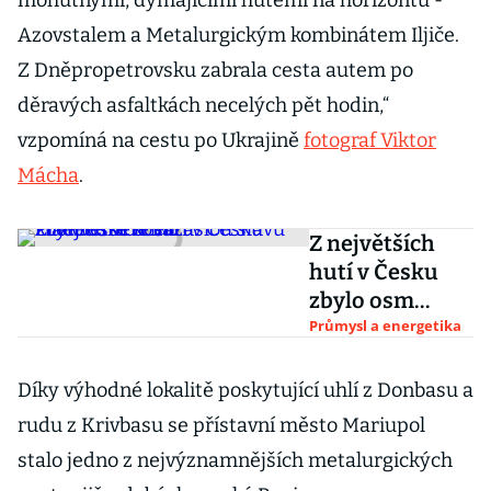
mohutnými, dýmajícími hutěmi na horizontu -
Azovstalem a Metalurgickým kombinátem Iljiče.
Z Dněpropetrovsku zabrala cesta autem po
děravých asfaltkách necelých pět hodin,“
vzpomíná na cestu po Ukrajině
fotograf Viktor
Mácha
.
Z největších
hutí v Česku
zbylo osm
kovářů.
Průmysl a energetika
Prohlédněte si
zašlou slávu
Díky výhodné lokalitě poskytující uhlí z Donbasu a
kladenské oceli
rudu z Krivbasu se přístavní město Mariupol
stalo jedno z nejvýznamnějších metalurgických