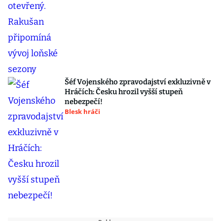
Šéf Vojenského zpravodajství exkluzivně v
Hráčích: Česku hrozil vyšší stupeň
nebezpečí!
Blesk hráči