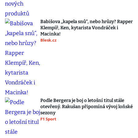
Babišova „kapela snů“, nebo hrůzy? Rapper
Klempíř, Ken, kytarista Vondráček i
Macinka!
Blesk.cz
Podle Bergera je boj o letošní titul stále
otevřený. Rakušan připomíná vývoj loňské
sezony
F1 Sport