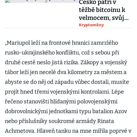
Česko patří v
těžbě bitcoinu k
velmocem, svůj
vliv může ještě
Kryptoměny
posílit
„Mariupol leží na frontové hranici zamrzlého
rusko-ukrajinského konfliktu, což s sebou při
druhé cestě neslo jistá rizika. Zákopy a vojenský
tábor leží jen necelé dva kilometry za městem a
abyste se do něj od západu vůbec dostali, musíte
projít hned třemi vojenskými kontrolami. Lépe
řečeno stanovišti hlídanými polovojenskými
dobrovolnickými jednotkami typu batalion Azov
nebo příslušníky soukromé armády Rinata
Achmetova. Hlaveň tanku na mne mířila poprvé v