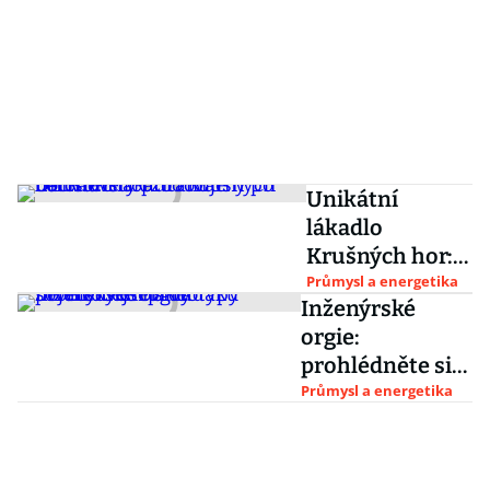
Unikátní
lákadlo
Krušných hor:
turisty
Průmysl a energetika
Inženýrské
přitahuje
orgie:
betonové torzo
prohlédněte si
továrny po
ty nejdivočejší
Průmysl a energetika
nacistech
prototypy
sovětských
náklaďáků