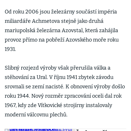
NDR. Podívejte
se, kde
Od roku 2006 jsou železárny součástí impéria
relaxoval Erich
miliardáře Achmetova stejně jako druhá
Honecker
mariupolská železárna Azovstal, která zahájila
provoz přímo na pobřeží Azovského moře roku
1931.
Slibný rozjezd výroby však přerušila válka a
stěhování za Ural. V říjnu 1941 zbytek závodu
srovnali se zemí nacisté. K obnovení výroby došlo
roku 1944. Nový rozměr zpracování oceli dal rok
1967, kdy zde Vítkovické strojírny instalovaly
moderní válcovnu plechů.