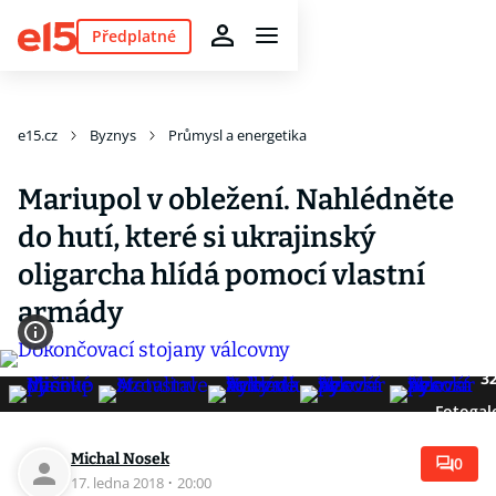
Předplatné
e15.cz
Byznys
Průmysl a energetika
Mariupol v obležení. Nahlédněte
do hutí, které si ukrajinský
oligarcha hlídá pomocí vlastní
armády
3
Fotogal
Michal Nosek
0
17. ledna 2018
·
20:00