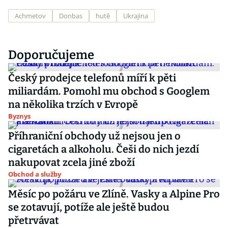
Achmetov
Donbas
hutě
Ukrajina
Doporučujeme
Český prodejce telefonů míří k pěti
miliardám. Pomohl mu obchod s Googlem
na několika trzích v Evropě
Byznys
Příhraniční obchody už nejsou jen o
cigaretách a alkoholu. Češi do nich jezdí
nakupovat zcela jiné zboží
Obchod a služby
Měsíc po požáru ve Zlíně. Vasky a Alpine Pro
se zotavují, potíže ale ještě budou
přetrvávat