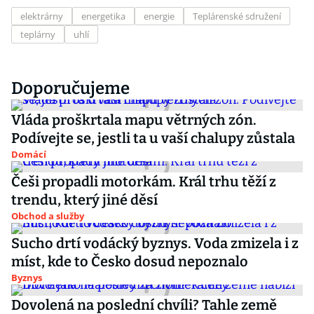
elektrárny
energetika
energie
Teplárenské sdružení
teplárny
uhlí
Doporučujeme
Vláda proškrtala mapu větrných zón.
Podívejte se, jestli ta u vaší chalupy zůstala
Domácí
Češi propadli motorkám. Král trhu těží z
trendu, který jiné děsí
Obchod a služby
Sucho drtí vodácký byznys. Voda zmizela i z
míst, kde to Česko dosud nepoznalo
Byznys
Dovolená na poslední chvíli? Tahle země