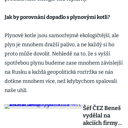
Jak by porovnání dopadlo s plynovými kotli?
Plynové kotle jsou samozřejmě ekologičtější, ale
plyn je mnohem dražší palivo, a ne každý si ho
proto může dovolit. Nehledě na to, že s vyšší
spotřebou plynu budeme zase mnohem závislejší
na Rusku a každá geopolitická roztržka se nás
dotkne mnohem více, než kdybychom spalovali
naše uhlí.
Šéf ČEZ Beneš
vydělal na
akciích firmy