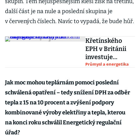
skupin. Těm nejúspěšnějším klesl zisk na třetinu,
další část je na nule a poslední skupina je
v červených číslech. Navíc to vypadá, že bude hůř.
Křetínského
EPH v Británii
investuje
miliardy do
Průmysl a energetika
energetického
využití odpadů
Jak moc mohou teplárnám pomoci poslední
schválená opatření – tedy snížení DPH za odběr
tepla z 15 na 10 procent a zvýšení podpory
kombinované výroby elektřiny a tepla, kterou
na konci roku schválil Energetický regulační
úřad?