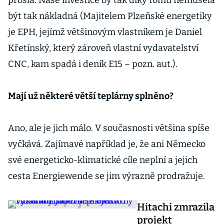
prošla. Naše investice by tak díky tomu nemusela
být tak nákladná (Majitelem Plzeňské energetiky
je EPH, jejímž většinovým vlastníkem je Daniel
Křetínský, který zároveň vlastní vydavatelství
CNC, kam spadá i deník E15 – pozn. aut.).
Mají už některé větší teplárny splněno?
Ano, ale je jich málo. V současnosti většina spíše
vyčkává. Zajímavé například je, že ani Německo
své energeticko-klimatické cíle neplní a jejich
cesta Energiewende se jim výrazně prodražuje.
Hitachi zmrazila
projekt