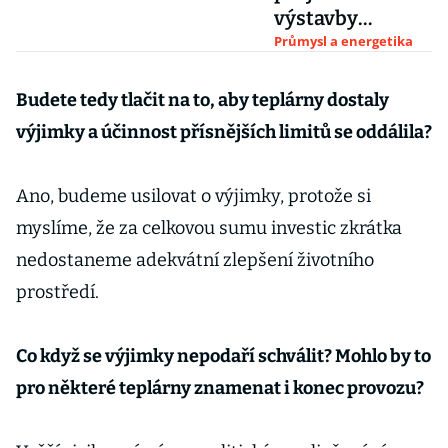
výstavby
jaderné
Průmysl a energetika
elektrárny v
Británii, obává
Budete tedy tlačit na to, aby teplárny dostaly
se brexitu
výjimky a účinnost přísnějších limitů se oddálila?
Ano, budeme usilovat o výjimky, protože si
myslíme, že za celkovou sumu investic zkrátka
nedostaneme adekvátní zlepšení životního
prostředí.
Co když se výjimky nepodaří schválit? Mohlo by to
pro některé teplárny znamenat i konec provozu?