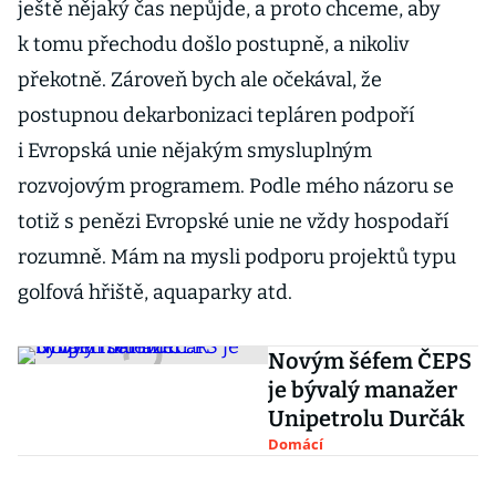
ještě nějaký čas nepůjde, a proto chceme, aby
k tomu přechodu došlo postupně, a nikoliv
překotně. Zároveň bych ale očekával, že
postupnou dekarbonizaci tepláren podpoří
i Evropská unie nějakým smysluplným
rozvojovým programem. Podle mého názoru se
totiž s penězi Evropské unie ne vždy hospodaří
rozumně. Mám na mysli podporu projektů typu
golfová hřiště, aquaparky atd.
Novým šéfem ČEPS
je bývalý manažer
Unipetrolu Durčák
Domácí