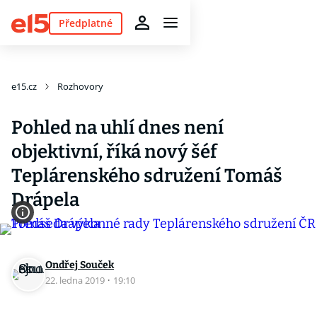
Předplatné
e15.cz
Rozhovory
Pohled na uhlí dnes není
objektivní, říká nový šéf
Teplárenského sdružení Tomáš
Drápela
Ondřej Souček
22. ledna 2019
·
19:10