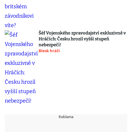
Šéf Vojenského zpravodajství exkluzivně v
Hráčích: Česku hrozil vyšší stupeň
nebezpečí!
Blesk hráči