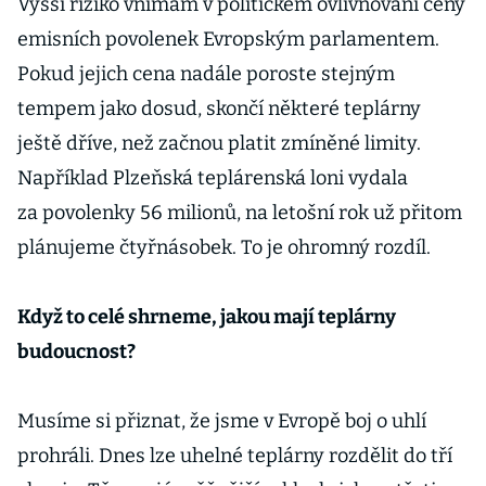
Vyšší riziko vnímám v politickém ovlivňování ceny
emisních povolenek Evropským parlamentem.
Pokud jejich cena nadále poroste stejným
tempem jako dosud, skončí některé teplárny
ještě dříve, než začnou platit zmíněné limity.
Například Plzeňská teplárenská loni vydala
za povolenky 56 milionů, na letošní rok už přitom
plánujeme čtyřnásobek. To je ohromný rozdíl.
Když to celé shrneme, jakou mají teplárny
budoucnost?
Musíme si přiznat, že jsme v Evropě boj o uhlí
prohráli. Dnes lze uhelné teplárny rozdělit do tří