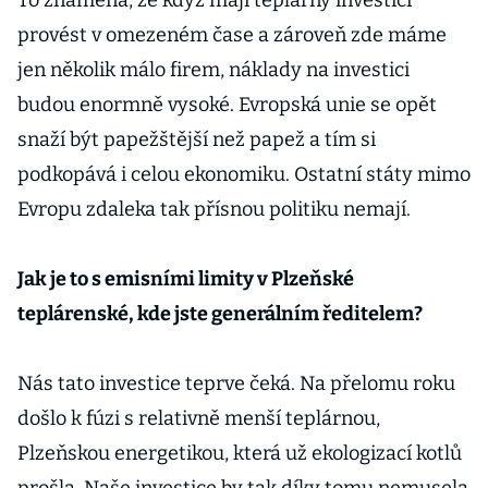
To znamená, že když mají teplárny investici
provést v omezeném čase a zároveň zde máme
jen několik málo firem, náklady na investici
budou enormně vysoké. Evropská unie se opět
snaží být papežštější než papež a tím si
podkopává i celou ekonomiku. Ostatní státy mimo
Evropu zdaleka tak přísnou politiku nemají.
Jak je to s emisními limity v Plzeňské
teplárenské, kde jste generálním ředitelem?
Nás tato investice teprve čeká. Na přelomu roku
došlo k fúzi s relativně menší teplárnou,
Plzeňskou energetikou, která už ekologizací kotlů