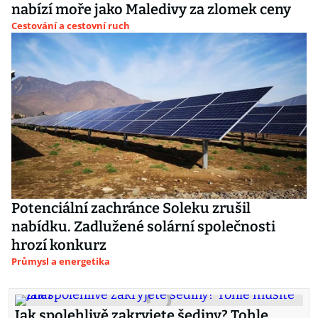
nabízí moře jako Maledivy za zlomek ceny
Cestování a cestovní ruch
Potenciální zachránce Soleku zrušil
nabídku. Zadlužené solární společnosti
hrozí konkurz
Průmysl a energetika
Jak spolehlivě zakryjete šediny? Tohle