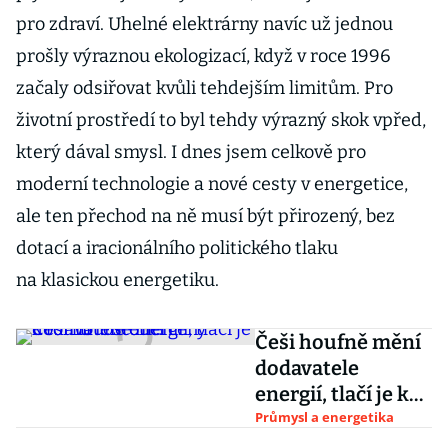
pro zdraví. Uhelné elektrárny navíc už jednou
prošly výraznou ekologizací, když v roce 1996
začaly odsiřovat kvůli tehdejším limitům. Pro
životní prostředí to byl tehdy výrazný skok vpřed,
který dával smysl. I dnes jsem celkově pro
moderní technologie a nové cesty v energetice,
ale ten přechod na ně musí být přirozený, bez
dotací a iracionálního politického tlaku
na klasickou energetiku.
Češi houfně mění
dodavatele
energií, tlačí je k
tomu rostoucí
Průmysl a energetika
ceny