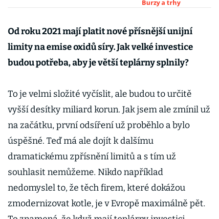
16 milionů.
Burzy a trhy
Vedení svému
podniku
Od roku 2021 mají platit nové přísnější unijní
nevěří, vzkázal
limity na emise oxidů síry. Jak velké investice
Šnobr
budou potřeba, aby je větší teplárny splnily?
To je velmi složité vyčíslit, ale budou to určitě
vyšší desítky miliard korun. Jak jsem ale zmínil už
na začátku, první odsíření už proběhlo a bylo
úspěšné. Teď má ale dojít k dalšímu
dramatickému zpřísnění limitů a s tím už
souhlasit nemůžeme. Nikdo například
nedomyslel to, že těch firem, které dokážou
zmodernizovat kotle, je v Evropě maximálně pět.