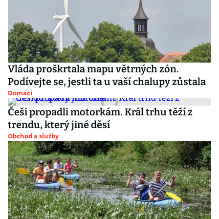
Vláda proškrtala mapu větrných zón.
Podívejte se, jestli ta u vaší chalupy zůstala
Domácí
Češi propadli motorkám. Král trhu těží z
trendu, který jiné děsí
Obchod a služby