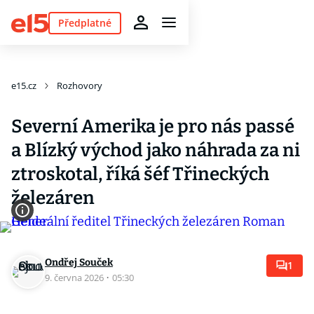
Předplatné
e15.cz
Rozhovory
Severní Amerika je pro nás passé
a Blízký východ jako náhrada za ni
ztroskotal, říká šéf Třineckých
železáren
Ondřej Souček
1
9. června 2026
·
05:30