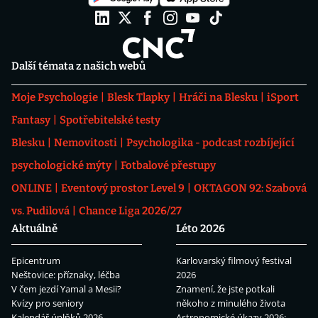
Další témata z našich webů
Moje Psychologie
Blesk Tlapky
Hráči na Blesku
iSport
Fantasy
Spotřebitelské testy
Blesku
Nemovitosti
Psychologika - podcast rozbíjející
psychologické mýty
Fotbalové přestupy
ONLINE
Eventový prostor Level 9
OKTAGON 92: Szabová
vs. Pudilová
Chance Liga 2026/27
Aktuálně
Léto 2026
Epicentrum
Karlovarský filmový festival
Neštovice: příznaky, léčba
2026
V čem jezdí Yamal a Mesii?
Znamení, že jste potkali
Kvízy pro seniory
někoho z minulého života
Kalendář úplňků 2026
Astronomické úkazy 2026: