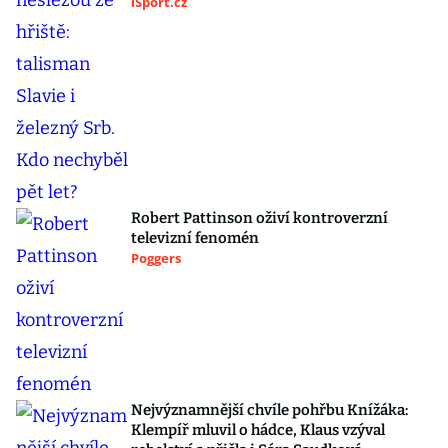
iSport.cz
Robert Pattinson oživí kontroverzní
televizní fenomén
Poggers
Nejvýznamnější chvíle pohřbu Knížáka:
Klempíř mluvil o hádce, Klaus vzýval