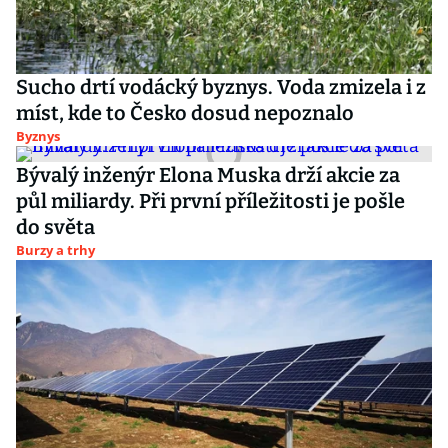
Sucho drtí vodácký byznys. Voda zmizela i z
míst, kde to Česko dosud nepoznalo
Byznys
Bývalý inženýr Elona Muska drží akcie za
půl miliardy. Při první příležitosti je pošle
do světa
Burzy a trhy