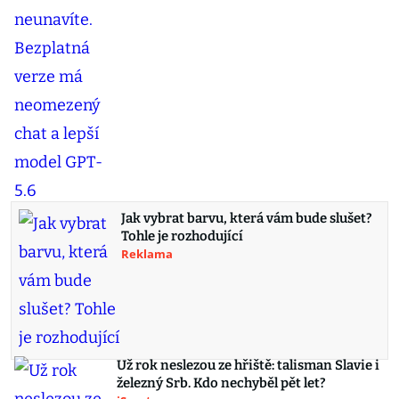
Jak vybrat barvu, která vám bude slušet?
Tohle je rozhodující
Reklama
Už rok neslezou ze hřiště: talisman Slavie i
železný Srb. Kdo nechyběl pět let?