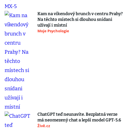
Kam na víkendový brunch v centru Prahy?
Na těchto místech si dlouhou snídani
užívají i místní
Moje Psychologie
ChatGPT teď neunavíte. Bezplatná verze
má neomezený chat a lepší model GPT-5.6
Živě.cz