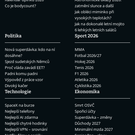
Co je bodycount?
zatmění slunce a další
Jak obléci miminko při
vysokých teplotách?
Jak na dokonalé letní mojito
6 lehkých letních salátů
Politika
Sport 2026
Nová superdávka: kdo na ní
MMA
dosáhne?
Fotbal 2026/27
Sjezd sudetských Němců
Hokej 2026
Proč vláda zavádí EET?
Tenis 2026
Padni komu padni
F1 2026
Výpověď z práce vzor
Atletika 2026
Divoký kačer
Cyklistika 2026
Technologie
Ekonomika
SpaceX na burze
Smrt OSVČ
Nejlepší telefony
Spořicí účty
Nejlepší AI zdarma
Superdávka – změny
Nejlepší chytré hodinky
Důchody 2027
Nejlepší VPN – srovnání
Minimální mzda 2027