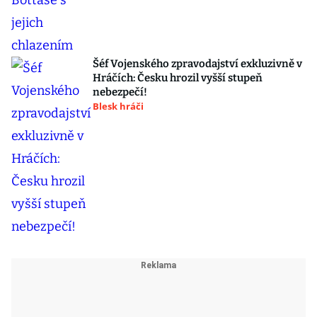
Šéf Vojenského zpravodajství exkluzivně v
Hráčích: Česku hrozil vyšší stupeň
nebezpečí!
Blesk hráči