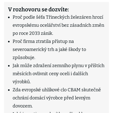
V rozhovoru se dozvíte:
Proč podle šéfa Třineckých železáren hrozí
evropskému ocelářství bez zásadních změn
po roce 2033 zánik.
Proč firma ztratila přístup na
severoamerický trh a jaké škody to
způsobuje.
Jak může zdražení zemního plynu v příštích
měsících ovlivnit ceny oceli i dalších
výrobků.
Zda evropské uhlíkové clo CBAM skutečně
ochrání domácí výrobce před levným
dovozem.