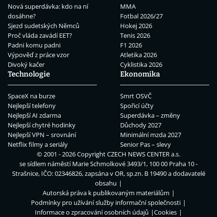
Nová superdávka: kdo na ní
MMA
dosáhne?
Fotbal 2026/27
Sjezd sudetských Němců
Hokej 2026
Proč vláda zavádí EET?
Tenis 2026
Padni komu padni
F1 2026
Výpověď z práce vzor
Atletika 2026
Divoký kačer
Cyklistika 2026
Technologie
Ekonomika
SpaceX na burze
Smrt OSVČ
Nejlepší telefony
Spořicí účty
Nejlepší AI zdarma
Superdávka – změny
Nejlepší chytré hodinky
Důchody 2027
Nejlepší VPN – srovnání
Minimální mzda 2027
Netflix filmy a seriály
Senior Pas – slevy
© 2001 - 2026 Copyright
CZECH NEWS CENTER a.s.
se sídlem náměstí Marie Schmolkové 3493/1, 100 00 Praha 10 -
Strašnice, IČO: 02346826, zapsána v OR, sp.zn. B 19490 a dodavatelé
obsahu
Autorská práva k publikovaným materiálům
Podmínky pro užívání služby informační společnosti
Informace o zpracování osobních údajů
Cookies