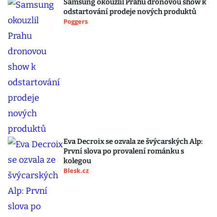
Samsung okouzlil Prahu dronovou show k
odstartování prodeje nových produktů
Poggers
Eva Decroix se ozvala ze švýcarských Alp:
První slova po provalení románku s
kolegou
Blesk.cz