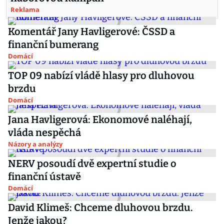
Reklama
Komentář Jany Havligerové: ČSSD a
finanční bumerang
Domácí
TOP 09 nabízí vládě hlasy pro dluhovou
brzdu
Domácí
Jana Havligerová: Ekonomové naléhají,
vláda nespěchá
Názory a analýzy
NERV posoudí dvě expertní studie o
finanční ústavě
Domácí
David Klimeš: Chceme dluhovou brzdu.
Jenže jakou?