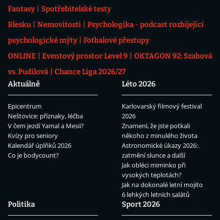
Fantasy
Spotřebitelské testy
Blesku
Nemovitosti
Psychologika - podcast rozbíjející
psychologické mýty
Fotbalové přestupy
ONLINE
Eventový prostor Level 9
OKTAGON 92: Szabová
vs. Pudilová
Chance Liga 2026/27
Aktuálně
Léto 2026
Epicentrum
Karlovarský filmový festival
Neštovice: příznaky, léčba
2026
V čem jezdí Yamal a Mesii?
Znamení, že jste potkali
Kvízy pro seniory
někoho z minulého života
Kalendář úplňků 2026
Astronomické úkazy 2026:
Co je bodycount?
zatmění slunce a další
Jak obléci miminko při
vysokých teplotách?
Jak na dokonalé letní mojito
6 lehkých letních salátů
Politika
Sport 2026