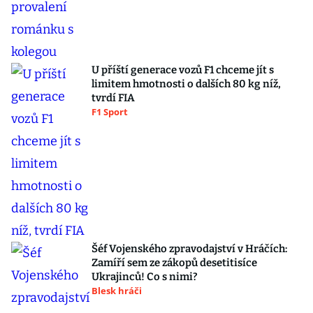
U příští generace vozů F1 chceme jít s
limitem hmotnosti o dalších 80 kg níž,
tvrdí FIA
F1 Sport
Šéf Vojenského zpravodajství v Hráčích:
Zamíří sem ze zákopů desetitisíce
Ukrajinců! Co s nimi?
Blesk hráči