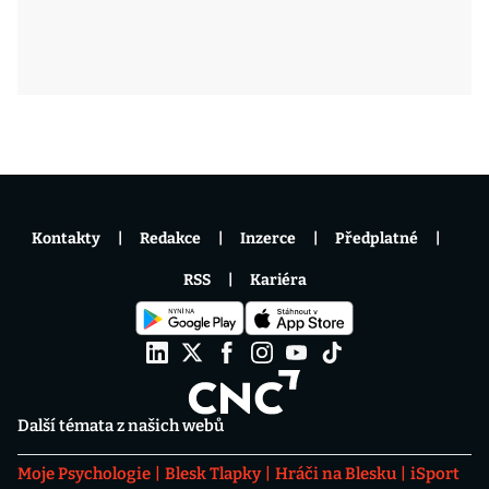
Kontakty
Redakce
Inzerce
Předplatné
RSS
Kariéra
Další témata z našich webů
Moje Psychologie
Blesk Tlapky
Hráči na Blesku
iSport