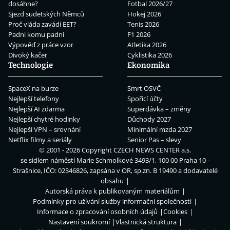
dosáhne?
Fotbal 2026/27
Sjezd sudetských Němců
Hokej 2026
Proč vláda zavádí EET?
Tenis 2026
Padni komu padni
F1 2026
Výpověď z práce vzor
Atletika 2026
Divoký kačer
Cyklistika 2026
Technologie
Ekonomika
SpaceX na burze
Smrt OSVČ
Nejlepší telefony
Spořicí účty
Nejlepší AI zdarma
Superdávka – změny
Nejlepší chytré hodinky
Důchody 2027
Nejlepší VPN – srovnání
Minimální mzda 2027
Netflix filmy a seriály
Senior Pas – slevy
© 2001 - 2026 Copyright
CZECH NEWS CENTER a.s.
se sídlem náměstí Marie Schmolkové 3493/1, 100 00 Praha 10 -
Strašnice, IČO: 02346826, zapsána v OR, sp.zn. B 19490 a dodavatelé
obsahu
Autorská práva k publikovaným materiálům
Podmínky pro užívání služby informační společnosti
Informace o zpracování osobních údajů
Cookies
Nastavení soukromí
Vlastnická struktura