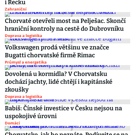
i Řecku
Zahraniční
Chorvaté otevřeli most na Pelješac. Skončí
hraniční kontroly na cestě do Dubrovníku
Doprava a logistika
Volkswagen prodá většinu ve značce
Bugatti chorvatské firmě Rimac
Průmysl a energetika
Dovolená u kormidla? V Chorvatsku
dochází jachty, lidé chtějí i kapitánské
zkoušky
Doprava a logistika
Babiš: Čínské investice v Česku nejsou na
uspokojivé úrovni
Domácí
Chorvatsko, jak ho neznáte. Podívejte se na