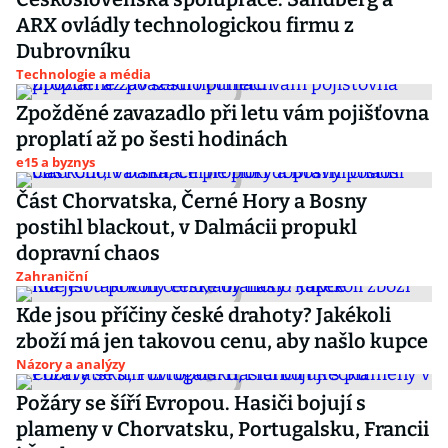
ARX ovládly technologickou firmu z
Dubrovníku
Technologie a média
Zpožděné zavazadlo při letu vám pojišťovna
proplatí až po šesti hodinách
e15 a byznys
Část Chorvatska, Černé Hory a Bosny
postihl blackout, v Dalmácii propukl
dopravní chaos
Zahraniční
Kde jsou příčiny české drahoty? Jakékoli
zboží má jen takovou cenu, aby našlo kupce
Názory a analýzy
Požáry se šíří Evropou. Hasiči bojují s
plameny v Chorvatsku, Portugalsku, Francii