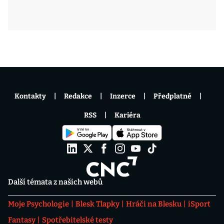
Kontakty
Redakce
Inzerce
Předplatné
RSS
Kariéra
Další témata z našich webů
Moje Psychologie
Blesk Tlapky
Hráči na Blesku
iSport
Fantasy
Spotřebitelské testy