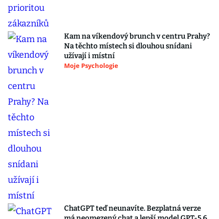
Kam na víkendový brunch v centru Prahy?
Na těchto místech si dlouhou snídani
užívají i místní
Moje Psychologie
ChatGPT teď neunavíte. Bezplatná verze
má neomezený chat a lepší model GPT-5.6