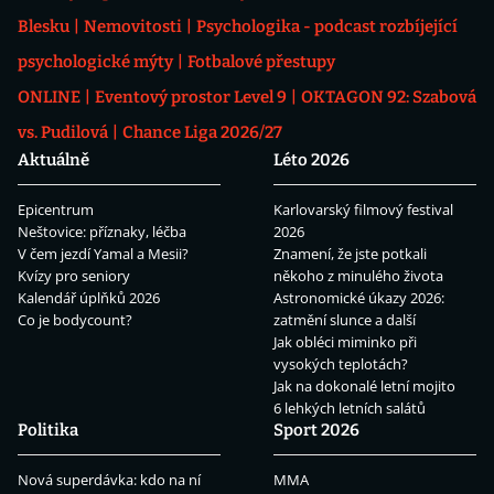
Blesku
Nemovitosti
Psychologika - podcast rozbíjející
psychologické mýty
Fotbalové přestupy
ONLINE
Eventový prostor Level 9
OKTAGON 92: Szabová
vs. Pudilová
Chance Liga 2026/27
Aktuálně
Léto 2026
Epicentrum
Karlovarský filmový festival
Neštovice: příznaky, léčba
2026
V čem jezdí Yamal a Mesii?
Znamení, že jste potkali
Kvízy pro seniory
někoho z minulého života
Kalendář úplňků 2026
Astronomické úkazy 2026:
Co je bodycount?
zatmění slunce a další
Jak obléci miminko při
vysokých teplotách?
Jak na dokonalé letní mojito
6 lehkých letních salátů
Politika
Sport 2026
Nová superdávka: kdo na ní
MMA