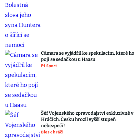
Câmara se vyjádřil ke spekulacím, které ho
pojí se sedačkou u Haasu
F1 Sport
Šéf Vojenského zpravodajství exkluzivně v
Hráčích: Česku hrozil vyšší stupeň
nebezpečí!
Blesk hráči