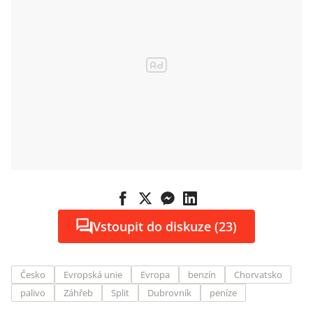
Vstoupit do diskuze (23)
Česko
Evropská unie
Evropa
benzín
Chorvatsko
palivo
Záhřeb
Split
Dubrovník
peníze