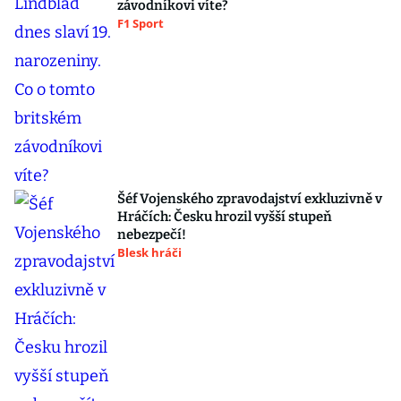
závodníkovi víte?
F1 Sport
Šéf Vojenského zpravodajství exkluzivně v
Hráčích: Česku hrozil vyšší stupeň
nebezpečí!
Blesk hráči