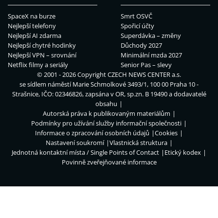
SpaceX na burze
Smrt OSVČ
Nejlepší telefony
Spořicí účty
Nejlepší AI zdarma
Superdávka – změny
Nejlepší chytré hodinky
Důchody 2027
Nejlepší VPN – srovnání
Minimální mzda 2027
Netflix filmy a seriály
Senior Pas – slevy
© 2001 - 2026 Copyright
CZECH NEWS CENTER a.s.
se sídlem náměstí Marie Schmolkové 3493/1, 100 00 Praha 10 -
Strašnice, IČO: 02346826, zapsána v OR, sp.zn. B 19490 a dodavatelé
obsahu
Autorská práva k publikovaným materiálům
Podmínky pro užívání služby informační společnosti
Informace o zpracování osobních údajů
Cookies
Nastavení soukromí
Vlastnická struktura
Jednotná kontaktní místa / Single Points of Contact
Etický kodex
Povinně zveřejňované informace