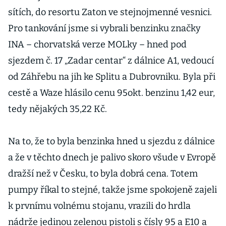
sítích, do resortu Zaton ve stejnojmenné vesnici.
Pro tankování jsme si vybrali benzinku značky
INA – chorvatská verze MOLky – hned pod
sjezdem č. 17 „Zadar centar“ z dálnice A1, vedoucí
od Záhřebu na jih ke Splitu a Dubrovniku. Byla při
cestě a Waze hlásilo cenu 95okt. benzinu 1,42 eur,
tedy nějakých 35,22 Kč.
Na to, že to byla benzinka hned u sjezdu z dálnice
a že v těchto dnech je palivo skoro všude v Evropě
dražší než v Česku, to byla dobrá cena. Totem
pumpy říkal to stejné, takže jsme spokojeně zajeli
k prvnímu volnému stojanu, vrazili do hrdla
nádrže jedinou zelenou pistoli s čísly 95 a E10 a