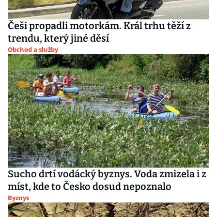
Češi propadli motorkám. Král trhu těží z
trendu, který jiné děsí
Obchod a služby
Sucho drtí vodácký byznys. Voda zmizela i z
míst, kde to Česko dosud nepoznalo
Byznys