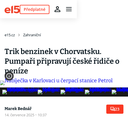
Předplatné
e15.cz
Zahraniční
Trik benzinek v Chorvatsku.
Pumpaři připravují české řidiče o
peníze
Marek Bednář
23
14. července 2025
·
10:37