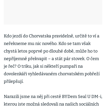
Kdo jezdí do Chorvatska pravidelně, určitě to ví a
neřekneme mu nic nového. Kdo se tam však
chystá letos poprvé po dlouhé době, může ho to
nepříjemně překvapit – a stát pár stovek. O čem
je řeč? O triku, jak si někteří pumpaři na
dovolenkáři vyhledávaném chorvatském pobřeží
přilepšují.
Narazili jsme na něj při cestě BYDem Seal U DM-i,
kterou jste možná sledovali na našich sociálních