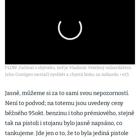
FLOW: Začínal v obýváku, teď je Vladimír Velebný miliardářem.
Jeho Contipro nestačí vyrábět a chystá linku za miliardu • e15
Jasně, můžeme si za to sami svou nepozorností.
Není to podvod; na totemu jsou uvedeny ceny
běžného 95okt. benzinu i toho prémiového, stejně
tak na pistoli i stojanu bylo jasně napsáno, co
tankujeme. Jde jen o to, že to byla jediná pistole