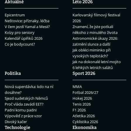
Aktuálně
Léto 2026
Epicentrum
Karlovarský filmový festival
Neštovice: příznaky, léčba
2026
V čem jezdí Yamal a Mesii?
Znamení, že jste potkali
Kvízy pro seniory
někoho z minulého života
Kalendář úplňků 2026
Astronomické úkazy 2026:
Co je bodycount?
zatmění slunce a další
Jak obléci miminko při
vysokých teplotách?
Jak na dokonalé letní mojito
6 lehkých letních salátů
Politika
Sport 2026
Nová superdávka: kdo na ní
MMA
dosáhne?
Fotbal 2026/27
Sjezd sudetských Němců
Hokej 2026
Proč vláda zavádí EET?
Tenis 2026
Padni komu padni
F1 2026
Výpověď z práce vzor
Atletika 2026
Divoký kačer
Cyklistika 2026
Technologie
Ekonomika