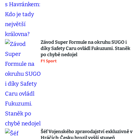
Závod Super Formule na okruhu SUGO i
díky Safety Caru ovládl Fukuzumi. Staněk
po chybě nedojel
F1 Sport
Šéf Vojenského zpravodajství exkluzivně v
Hráčích: Česku hrozil vyšší stupeň