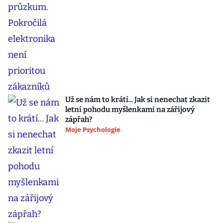
Už se nám to krátí... Jak si nenechat zkazit
letní pohodu myšlenkami na zářijový
zápřah?
Moje Psychologie