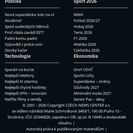
Politika
Sport 2026
Nová superdávka: kdo na ní
MMA
dosáhne?
Fotbal 2026/27
Sjezd sudetských Němců
Hokej 2026
Proč vláda zavádí EET?
Tenis 2026
Padni komu padni
F1 2026
Výpověď z práce vzor
Atletika 2026
Divoký kačer
Cyklistika 2026
Technologie
Ekonomika
SpaceX na burze
Smrt OSVČ
Nejlepší telefony
Spořicí účty
Nejlepší AI zdarma
Superdávka – změny
Nejlepší chytré hodinky
Důchody 2027
Nejlepší VPN – srovnání
Minimální mzda 2027
Netflix filmy a seriály
Senior Pas – slevy
© 2001 - 2026 Copyright
CZECH NEWS CENTER a.s.
se sídlem náměstí Marie Schmolkové 3493/1, 100 00 Praha 10 -
Strašnice, IČO: 02346826, zapsána v OR, sp.zn. B 19490 a dodavatelé
obsahu
Autorská práva k publikovaným materiálům