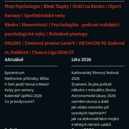
Moje Psychologie
Blesk Tlapky
Hráči na Blesku
iSport
Fantasy
Spotřebitelské testy
Blesku
Nemovitosti
Psychologika - podcast rozbíjející
psychologické mýty
Fotbalové přestupy
ONLINE
Eventový prostor Level 9
OKTAGON 92: Szabová
vs. Pudilová
Chance Liga 2026/27
Aktuálně
Léto 2026
Epicentrum
Karlovarský filmový festival
Neštovice: příznaky, léčba
2026
V čem jezdí Yamal a Mesii?
Znamení, že jste potkali
Kvízy pro seniory
někoho z minulého života
Kalendář úplňků 2026
Astronomické úkazy 2026:
Co je bodycount?
zatmění slunce a další
Jak obléci miminko při
vysokých teplotách?
Jak na dokonalé letní mojito
6 lehkých letních salátů