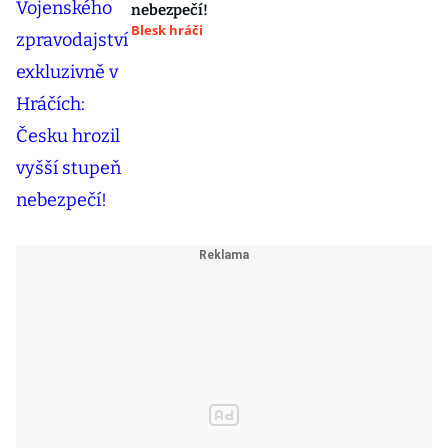
nebezpečí!
Blesk hráči