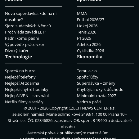
Nová superdávka: kdo na ní
MMA
dosáhne?
Fotbal 2026/27
Sjezd sudetských Němců
Hokej 2026
Proč vláda zavádí EET?
Tenis 2026
Padni komu padni
F1 2026
Výpověď z práce vzor
Atletika 2026
Divoký kačer
Cyklistika 2026
Technologie
Ekonomika
SpaceX na burze
Temu a clo
Nejlepší telefony
Spořicí účty
Nejlepší AI zdarma
Superdávka – změny
Nejlepší chytré hodinky
Chybějící roky k důchodu
Nejlepší VPN – srovnání
Minimální mzda 2027
Netflix filmy a seriály
Vedro v práci
© 2001 - 2026 Copyright
CZECH NEWS CENTER a.s.
se sídlem náměstí Marie Schmolkové 3493/1, 100 00 Praha 10 -
Strašnice, IČO: 02346826, zapsána v OR, sp.zn. B 19490 a dodavatelé
obsahu
Autorská práva k publikovaným materiálům