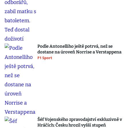
Podle Antonelliho ještě potrvá, než se
dostane na úroveň Norrise a Verstappena
F1 Sport
Šéf Vojenského zpravodajství exkluzivně v
Hráčích: Česku hrozil vyšší stupeň