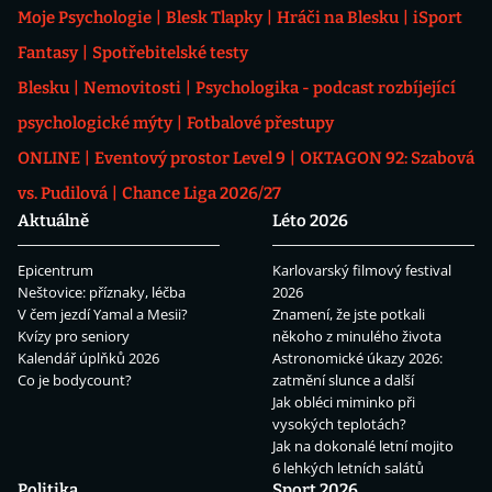
Moje Psychologie
Blesk Tlapky
Hráči na Blesku
iSport
Fantasy
Spotřebitelské testy
Blesku
Nemovitosti
Psychologika - podcast rozbíjející
psychologické mýty
Fotbalové přestupy
ONLINE
Eventový prostor Level 9
OKTAGON 92: Szabová
vs. Pudilová
Chance Liga 2026/27
Aktuálně
Léto 2026
Epicentrum
Karlovarský filmový festival
Neštovice: příznaky, léčba
2026
V čem jezdí Yamal a Mesii?
Znamení, že jste potkali
Kvízy pro seniory
někoho z minulého života
Kalendář úplňků 2026
Astronomické úkazy 2026:
Co je bodycount?
zatmění slunce a další
Jak obléci miminko při
vysokých teplotách?
Jak na dokonalé letní mojito
6 lehkých letních salátů
Politika
Sport 2026