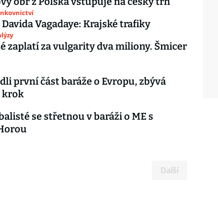
vý obr z Polska vstupuje na český trh
ankovnictví
 Davida Vagadaye: Krajské trafiky
lýzy
té zaplatí za vulgarity dva miliony. Šmicer
ádli první část baráže o Evropu, zbývá
 krok
balisté se střetnou v baráži o ME s
Horou
Další