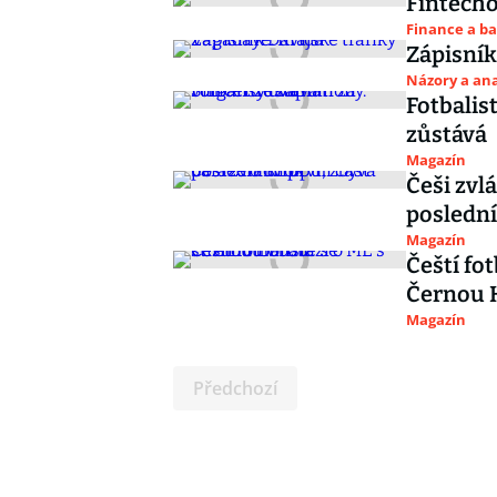
Fintecho
Finance a b
Zápisník
Názory a ana
Fotbalis
zůstává
Magazín
Češi zvl
poslední
Magazín
Čeští fot
Černou 
Magazín
Předchozí