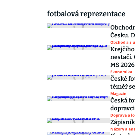
fotbalová reprezentace
Obchodní
Česku. D
Obchod a sl
Krejčího
nestačí.
MS 2026
Ekonomika
České fo
téměř se
Magazín
Česká fo
dopravci
Doprava a lo
Zápisník
Názory a ana