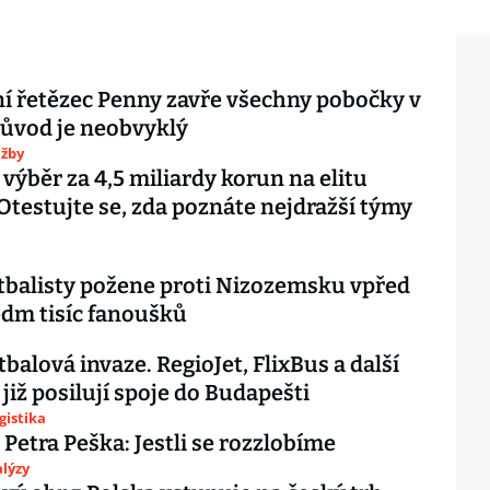
 řetězec Penny zavře všechny pobočky v
ůvod je neobvyklý
užby
 výběr za 4,5 miliardy korun na elitu
 Otestujte se, zda poznáte nejdražší týmy
tbalisty požene proti Nizozemsku vpřed
dm tisíc fanoušků
tbalová invaze. RegioJet, FlixBus a další
 již posilují spoje do Budapešti
gistika
 Petra Peška: Jestli se rozzlobíme
lýzy