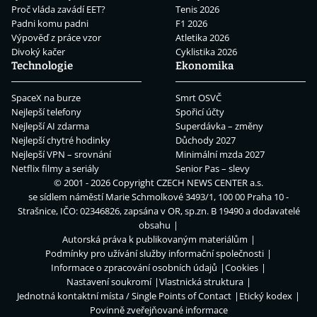
Proč vláda zavádí EET?
Tenis 2026
Padni komu padni
F1 2026
Výpověď z práce vzor
Atletika 2026
Divoký kačer
Cyklistika 2026
Technologie
Ekonomika
SpaceX na burze
Smrt OSVČ
Nejlepší telefony
Spořicí účty
Nejlepší AI zdarma
Superdávka – změny
Nejlepší chytré hodinky
Důchody 2027
Nejlepší VPN – srovnání
Minimální mzda 2027
Netflix filmy a seriály
Senior Pas – slevy
© 2001 - 2026 Copyright
CZECH NEWS CENTER a.s.
se sídlem náměstí Marie Schmolkové 3493/1, 100 00 Praha 10 -
Strašnice, IČO: 02346826, zapsána v OR, sp.zn. B 19490 a dodavatelé
obsahu
Autorská práva k publikovaným materiálům
Podmínky pro užívání služby informační společnosti
Informace o zpracování osobních údajů
Cookies
Nastavení soukromí
Vlastnická struktura
Jednotná kontaktní místa / Single Points of Contact
Etický kodex
Povinně zveřejňované informace