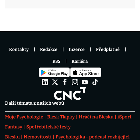
Kontakty
Redakce
Inzerce
Předplatné
RSS
Kariéra
Další témata z našich webů
Moje Psychologie
Blesk Tlapky
Hráči na Blesku
iSport
Fantasy
Spotřebitelské testy
Blesku
Nemovitosti
Psychologika - podcast rozbíjející