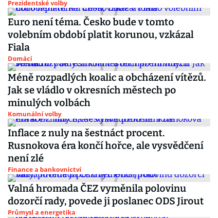
Prezidentské volby
Euro není téma. Česko bude v tomto
volebním období platit korunou, vzkázal
Fiala
Domácí
Méně rozpadlých koalic a obcházení vítězů.
Jak se vládlo v okresních městech po
minulých volbách
Komunální volby
Inflace z nuly na šestnáct procent.
Rusnokova éra končí hořce, ale vysvědčení
není zlé
Finance a bankovnictví
Valná hromada ČEZ vyměnila polovinu
dozorčí rady, povede ji poslanec ODS Jirout
Průmysl a energetika