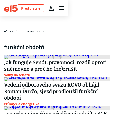
Předplatné
e15.cz
Funkční období
funkční období
Jak funguje Senát: pravomoci, rozdíl oproti
sněmovně a proč ho (ne)zrušit
Volby do senátu
Vedení odborového svazu KOVO obhájil
Roman Ďurčo, sjezd prodloužil funkční
období
Průmysl a energetika
Lagardeová zvažuje předčasně odejít z ECB.