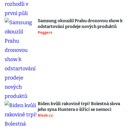
Samsung okouzlil Prahu dronovou show k
odstartování prodeje nových produktů
Poggers
Biden kvůli rakovině trpí! Bolestná slova
jeho syna Huntera o šířící se nemoci
Blesk.cz