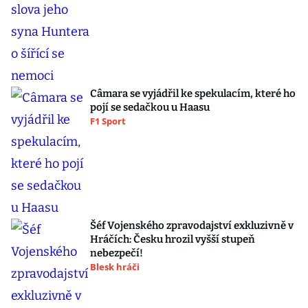
Câmara se vyjádřil ke spekulacím, které ho
pojí se sedačkou u Haasu
F1 Sport
Šéf Vojenského zpravodajství exkluzivně v
Hráčích: Česku hrozil vyšší stupeň
nebezpečí!
Blesk hráči