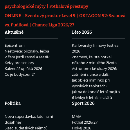
psychologické mýty
Fotbalové přestupy
ONLINE
Eventový prostor Level 9
OKTAGON 92: Szabová
vs. Pudilová
Chance Liga 2026/27
Aktuálně
Léto 2026
Epicentrum
Karlovarský filmový festival
Neštovice: příznaky, léčba
2026
V čem jezdí Yamal a Mesii?
Znamení, že jste potkali
Kvízy pro seniory
někoho z minulého života
Kalendář úplňků 2026
Astronomické úkazy 2026:
Co je bodycount?
zatmění slunce a další
Jak obléci miminko při
vysokých teplotách?
Jak na dokonalé letní mojito
6 lehkých letních salátů
Politika
Sport 2026
Nová superdávka: kdo na ní
MMA
dosáhne?
Fotbal 2026/27
Sjezd sudetských Němců
Hokej 2026