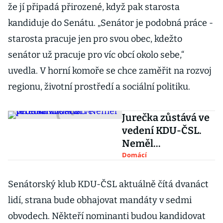
že jí připadá přirozené, když pak starosta
kandiduje do Senátu. „Senátor je podobná práce -
starosta pracuje jen pro svou obec, kdežto
senátor už pracuje pro víc obcí okolo sebe,“
uvedla. V horní komoře se chce zaměřit na rozvoj
regionu, životní prostředí a sociální politiku.
Jurečka zůstává ve
vedení KDU-ČSL.
Neměl
protikandidáta
Domácí
Senátorský klub KDU-ČSL aktuálně čítá dvanáct
lidí, strana bude obhajovat mandáty v sedmi
obvodech. Někteří nominanti budou kandidovat