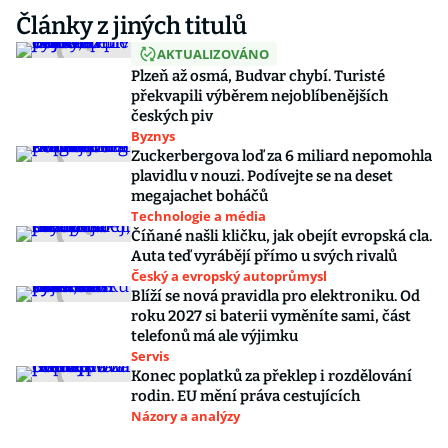
Články z jiných titulů
AKTUALIZOVÁNO
Plzeň až osmá, Budvar chybí. Turisté
překvapili výběrem nejoblíbenějších
českých piv
Byznys
Zuckerbergova loď za 6 miliard nepomohla
plavidlu v nouzi. Podívejte se na deset
megajachet boháčů
Technologie a média
Číňané našli kličku, jak obejít evropská cla.
Auta teď vyrábějí přímo u svých rivalů
Český a evropský autoprůmysl
Blíží se nová pravidla pro elektroniku. Od
roku 2027 si baterii vyměníte sami, část
telefonů má ale výjimku
Servis
Konec poplatků za překlep i rozdělování
rodin. EU mění práva cestujících
Názory a analýzy