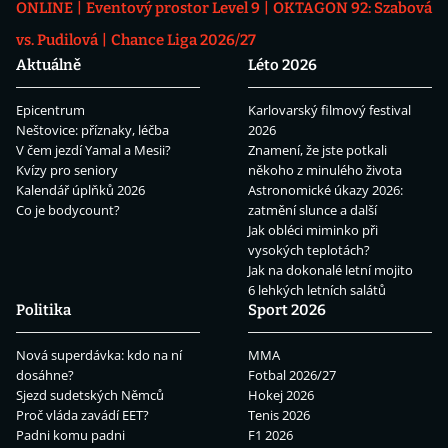
ONLINE
Eventový prostor Level 9
OKTAGON 92: Szabová
vs. Pudilová
Chance Liga 2026/27
Aktuálně
Léto 2026
Epicentrum
Karlovarský filmový festival
Neštovice: příznaky, léčba
2026
V čem jezdí Yamal a Mesii?
Znamení, že jste potkali
Kvízy pro seniory
někoho z minulého života
Kalendář úplňků 2026
Astronomické úkazy 2026:
Co je bodycount?
zatmění slunce a další
Jak obléci miminko při
vysokých teplotách?
Jak na dokonalé letní mojito
6 lehkých letních salátů
Politika
Sport 2026
Nová superdávka: kdo na ní
MMA
dosáhne?
Fotbal 2026/27
Sjezd sudetských Němců
Hokej 2026
Proč vláda zavádí EET?
Tenis 2026
Padni komu padni
F1 2026