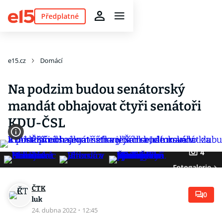
Předplatné
e15.cz
Domácí
Na podzim budou senátorský
mandát obhajovat čtyři senátoři
KDU-ČSL
4
Fotogalerie
ČTK
0
luk
24. dubna 2022
·
12:45