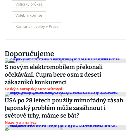
Voličský průkaz
Volební komise
Komunální volby v Praze
Doporučujeme
S novým elektromobilem překonali
očekávání. Cupra bere osm z deseti
zákazníků konkurenci
Český a evropský autoprůmysl
USA po 28 letech použily mimořádný zásah.
Japonský problém může zasáhnout i
světové trhy, máme se bát?
Názory a analýzy