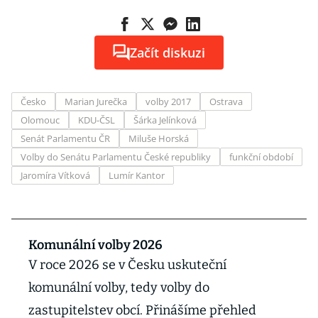
Začít diskuzi
Česko
Marian Jurečka
volby 2017
Ostrava
Olomouc
KDU-ČSL
Šárka Jelínková
Senát Parlamentu ČR
Miluše Horská
Volby do Senátu Parlamentu České republiky
funkční období
Jaromíra Vítková
Lumír Kantor
Komunální volby 2026
V roce 2026 se v Česku uskuteční
komunální volby, tedy volby do
zastupitelstev obcí. Přinášíme přehled