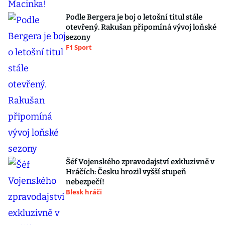
Podle Bergera je boj o letošní titul stále
otevřený. Rakušan připomíná vývoj loňské
sezony
F1 Sport
Šéf Vojenského zpravodajství exkluzivně v
Hráčích: Česku hrozil vyšší stupeň
nebezpečí!
Blesk hráči