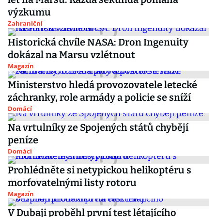
výzkumu
Zahraniční
Historická chvíle NASA: Dron Ingenuity
dokázal na Marsu vzlétnout
Magazín
Ministerstvo hledá provozovatele letecké
záchranky, role armády a policie se sníží
Domácí
Na vrtulníky ze Spojených států chybějí
peníze
Domácí
Prohlédněte si netypickou helikoptéru s
morfovatelnými listy rotoru
Magazín
V Dubaji proběhl první test létajícího