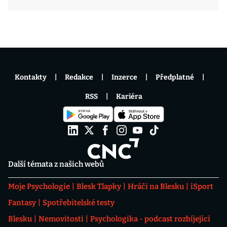
Kontakty
Redakce
Inzerce
Předplatné
RSS
Kariéra
Další témata z našich webů
Moje Psychologie
Blesk Tlapky
Hráči na Blesku
iSport
Fantasy
Spotřebitelské testy
Blesku
Nemovitosti
Psychologika - podcast rozbíjející