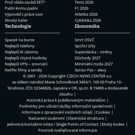
Proč vláda zavádí EET?
Tenis 2026
Padni komu padni
F1 2026
Výpověď z práce vzor
Atletika 2026
Divoký kačer
Cyklistika 2026
Technologie
Ekonomika
SpaceX na burze
Smrt OSVČ
Nejlepší telefony
Spořicí účty
Nejlepší AI zdarma
Superdávka – změny
Nejlepší chytré hodinky
Důchody 2027
Nejlepší VPN – srovnání
Minimální mzda 2027
Netflix filmy a seriály
Senior Pas – slevy
© 2001 - 2026 Copyright
CZECH NEWS CENTER a.s.
se sídlem náměstí Marie Schmolkové 3493/1, 100 00 Praha 10 -
Strašnice, IČO: 02346826, zapsána v OR, sp.zn. B 19490 a dodavatelé
obsahu
Autorská práva k publikovaným materiálům
Podmínky pro užívání služby informační společnosti
Informace o zpracování osobních údajů
Cookies
Nastavení soukromí
Vlastnická struktura
Jednotná kontaktní místa / Single Points of Contact
Etický kodex
Povinně zveřejňované informace