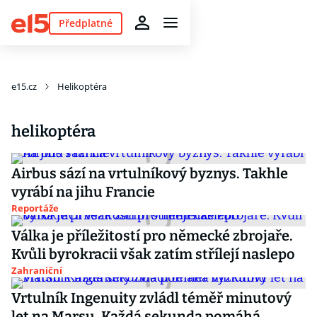
Předplatné
e15.cz
Helikoptéra
helikoptéra
Airbus sází na vrtulníkový byznys. Takhle
vyrábí na jihu Francie
Reportáže
Válka je příležitostí pro německé zbrojaře.
Kvůli byrokracii však zatím střílejí naslepo
Zahraniční
Vrtulník Ingenuity zvládl téměř minutový
let na Marsu. Každá sekunda pomáhá