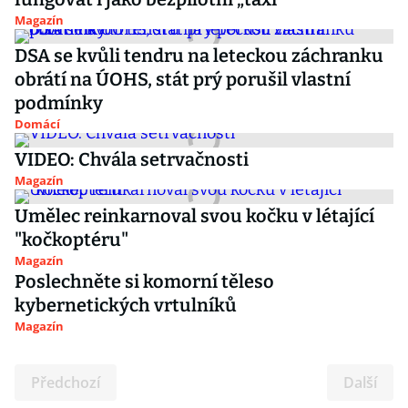
Magazín
DSA se kvůli tendru na leteckou záchranku
obrátí na ÚOHS, stát prý porušil vlastní
podmínky
Domácí
VIDEO: Chvála setrvačnosti
Magazín
Umělec reinkarnoval svou kočku v létající
"kočkoptéru"
Magazín
Poslechněte si komorní těleso
kybernetických vrtulníků
Magazín
Předchozí
Další