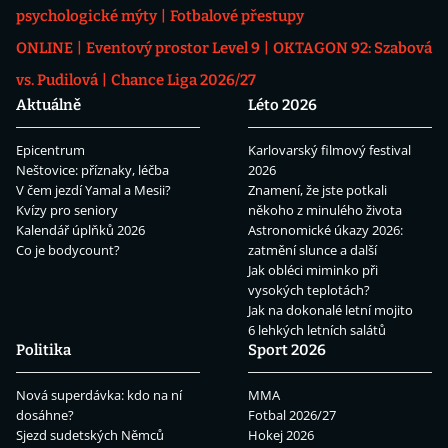
psychologické mýty
Fotbalové přestupy
ONLINE
Eventový prostor Level 9
OKTAGON 92: Szabová
vs. Pudilová
Chance Liga 2026/27
Aktuálně
Léto 2026
Epicentrum
Karlovarský filmový festival
Neštovice: příznaky, léčba
2026
V čem jezdí Yamal a Mesii?
Znamení, že jste potkali
Kvízy pro seniory
někoho z minulého života
Kalendář úplňků 2026
Astronomické úkazy 2026:
Co je bodycount?
zatmění slunce a další
Jak obléci miminko při
vysokých teplotách?
Jak na dokonalé letní mojito
6 lehkých letních salátů
Politika
Sport 2026
Nová superdávka: kdo na ní
MMA
dosáhne?
Fotbal 2026/27
Sjezd sudetských Němců
Hokej 2026