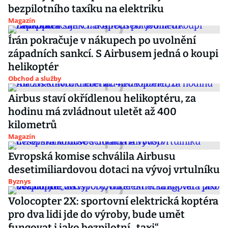
bezpilotního taxíku na elektriku
Magazín
Írán pokračuje v nákupech po uvolnění
západních sankcí. S Airbusem jedná o koupi
helikoptér
Obchod a služby
Airbus staví okřídlenou helikoptéru, za
hodinu má zvládnout uletět až 400
kilometrů
Magazín
Evropská komise schválila Airbusu
desetimiliardovou dotaci na vývoj vrtulníku
Byznys
Volocopter 2X: sportovní elektrická koptéra
pro dva lidi jde do výroby, bude umět
fungovat i jako bezpilotní „taxi“