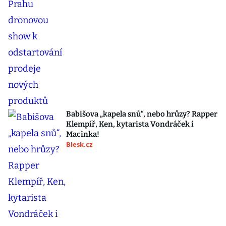
Babišova „kapela snů“, nebo hrůzy? Rapper
Klempíř, Ken, kytarista Vondráček i
Macinka!
Blesk.cz