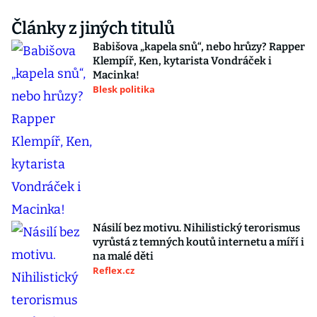
Články z jiných titulů
Babišova „kapela snů“, nebo hrůzy? Rapper
Klempíř, Ken, kytarista Vondráček i
Macinka!
Blesk politika
Násilí bez motivu. Nihilistický terorismus
vyrůstá z temných koutů internetu a míří i
na malé děti
Reflex.cz