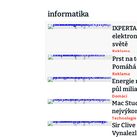
informatika
IXPERTA 
elektron
světě
Reklama
Prst na 
Pomáhá i
Reklama
Energie
půl mili
Domácí
Mac Stud
nejvýko
Technologie
Sir Clive
Vynalezl