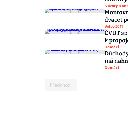
Názory a ana
Montovny
dvacet p
Volby 2017
ČVUT spu
k propoj
Domácí
Důchody 
má nahra
Domácí
Předchozí