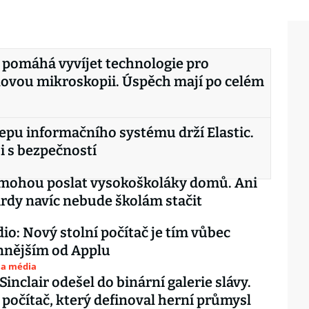
pomáhá vyvíjet technologie pro
ovou mikroskopii. Úspěch mají po celém
tepu informačního systému drží Elastic.
 s bezpečností
 mohou poslat vysokoškoláky domů. Ani
ardy navíc nebude školám stačit
io: Nový stolní počítač je tím vůbec
nnějším od Applu
 a média
 Sinclair odešel do binární galerie slávy.
 počítač, který definoval herní průmysl