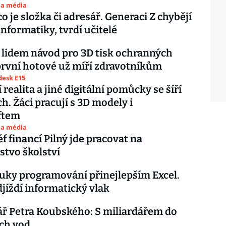
 a média
o je složka či adresář. Generaci Z chybějí
informatiky, tvrdí učitelé
lidem návod pro 3D tisk ochranných
rvní hotové už míří zdravotníkům
esk E15
 realita a jiné digitální pomůcky se šíří
h. Žáci pracují s 3D modely i
ftem
 a média
f financí Pilný jde pracovat na
stvo školství
uky programování přinejlepším Excel.
jíždí informatický vlak
ř Petra Koubského: S miliardářem do
ch vod