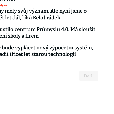
lýzy
 měly svůj význam. Ale nyní jsme o
ět let dál, říká Bělobrádek
stilo centrum Průmyslu 4.0. Má sloužit
ení školy a firem
bude vyplácet nový výpočetní systém,
dit třicet let starou technologii
Další