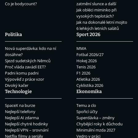
Co je bodycount?
zatmění slunce a další
Jak obléci miminko při
vysokých teplotách?
Jak na dokonalé letní mojito
6 lehkých letních salátů
Politika
Sport 2026
Nová superdávka: kdo na ní
MMA
dosáhne?
Fotbal 2026/27
Sjezd sudetských Němců
Hokej 2026
Proč vláda zavádí EET?
Tenis 2026
Padni komu padni
F1 2026
Výpověď z práce vzor
Atletika 2026
Divoký kačer
Cyklistika 2026
Technologie
Ekonomika
SpaceX na burze
Temu a clo
Nejlepší telefony
Spořicí účty
Nejlepší AI zdarma
Superdávka – změny
Nejlepší chytré hodinky
Chybějící roky k důchodu
Nejlepší VPN – srovnání
Minimální mzda 2027
Netflix filmy a seriály
Vedro v práci