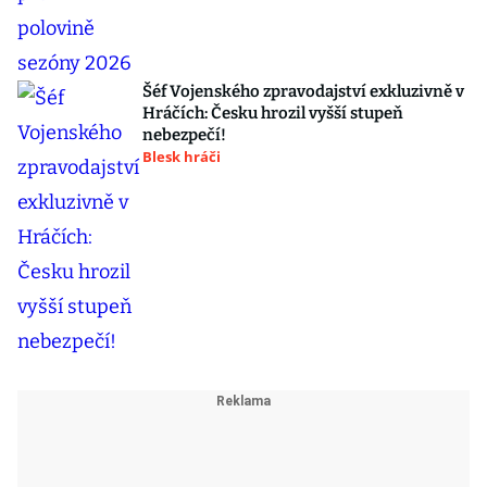
Šéf Vojenského zpravodajství exkluzivně v
Hráčích: Česku hrozil vyšší stupeň
nebezpečí!
Blesk hráči