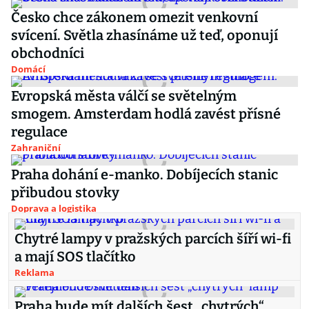
Česko chce zákonem omezit venkovní
svícení. Světla zhasínáme už teď, oponují
obchodníci
Domácí
Evropská města válčí se světelným
smogem. Amsterdam hodlá zavést přísné
regulace
Zahraniční
Praha dohání e-manko. Dobíjecích stanic
přibudou stovky
Doprava a logistika
Chytré lampy v pražských parcích šíří wi-fi
a mají SOS tlačítko
Reklama
Praha bude mít dalších šest „chytrých“