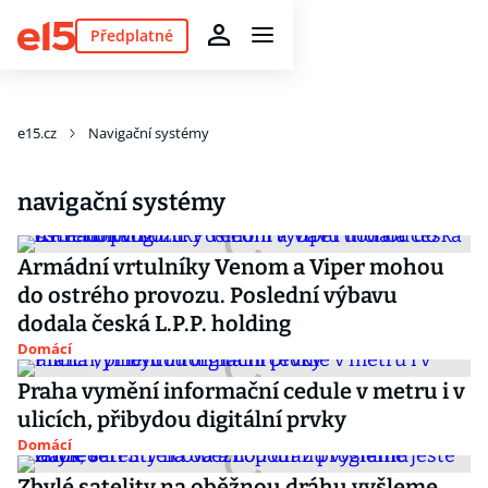
Předplatné
e15.cz
Navigační systémy
navigační systémy
Armádní vrtulníky Venom a Viper mohou
do ostrého provozu. Poslední výbavu
dodala česká L.P.P. holding
Domácí
Praha vymění informační cedule v metru i v
ulicích, přibydou digitální prvky
Domácí
Zbylé satelity na oběžnou dráhu vyšleme