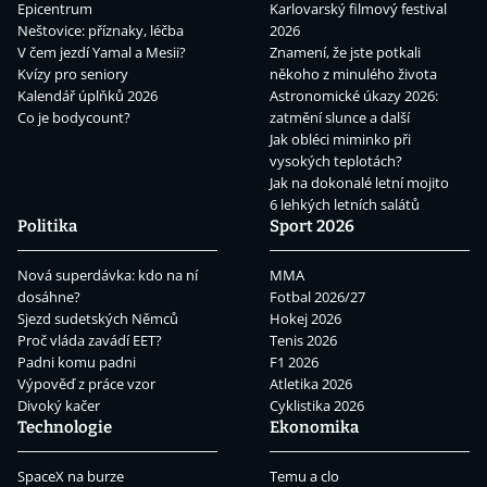
Epicentrum
Karlovarský filmový festival
Neštovice: příznaky, léčba
2026
V čem jezdí Yamal a Mesii?
Znamení, že jste potkali
Kvízy pro seniory
někoho z minulého života
Kalendář úplňků 2026
Astronomické úkazy 2026:
Co je bodycount?
zatmění slunce a další
Jak obléci miminko při
vysokých teplotách?
Jak na dokonalé letní mojito
6 lehkých letních salátů
Politika
Sport 2026
Nová superdávka: kdo na ní
MMA
dosáhne?
Fotbal 2026/27
Sjezd sudetských Němců
Hokej 2026
Proč vláda zavádí EET?
Tenis 2026
Padni komu padni
F1 2026
Výpověď z práce vzor
Atletika 2026
Divoký kačer
Cyklistika 2026
Technologie
Ekonomika
SpaceX na burze
Temu a clo