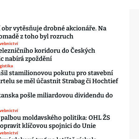
 obr vytěsňuje drobné akcionáře. Na
omadě z toho byl rozruch
avebnictví
elezničního koridoru do Českých
c nabírá zpoždění
gistika
šil stamilionovou pokutu pro stavební
artelu se měl účastnit Strabag či Hochtief
anska pošle miliardovou dividendu do
avebnictví
 palbou moldavského politika: OHL ŽS
 opravit klíčovou spojnici do Unie
avebnictví