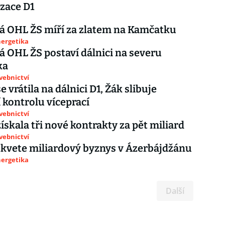
zace D1
á OHL ŽS míří za zlatem na Kamčatku
nergetika
 OHL ŽS postaví dálnici na severu
ka
avebnictví
 vrátila na dálnici D1, Žák slibuje
í kontrolu víceprací
avebnictví
ískala tři nové kontrakty za pět miliard
avebnictví
kvete miliardový byznys v Ázerbájdžánu
nergetika
Další