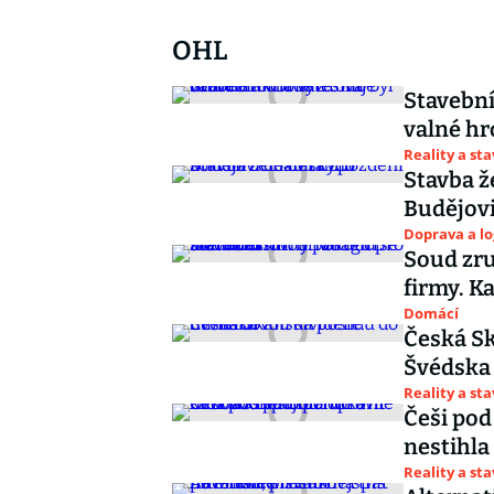
OHL
Stavební
valné hr
Reality a st
Stavba ž
Budějovi
Doprava a lo
Soud zru
firmy. K
Domácí
Česká Sk
Švédska
Reality a st
Češi pod
nestihla
Reality a st