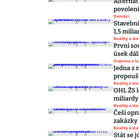
Alternati
povolení
Domácí
Stavební
1,5 milia
Reality a st
První sou
úsek dál
Doprava a lo
Jedna z 
propoušt
Reality a st
OHL ŽS l
miliardy
Reality a st
Češi opr
zakázky 
Reality a st
Stát se 