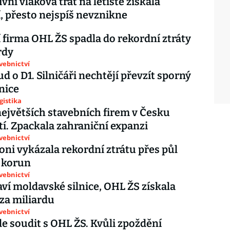
vní vlaková trať na letiště získala
, přesto nejspíš nevznikne
 firma OHL ŽS spadla do rekordní ztráty
rdy
avebnictví
d o D1. Silničáři nechtějí převzít sporný
nice
gistika
největších stavebních firem v Česku
í. Zpackala zahraniční expanzi
avebnictví
oni vykázala rekordní ztrátu přes půl
 korun
avebnictví
aví moldavské silnice, OHL ŽS získala
za miliardu
avebnictví
jde soudit s OHL ŽS. Kvůli zpoždění