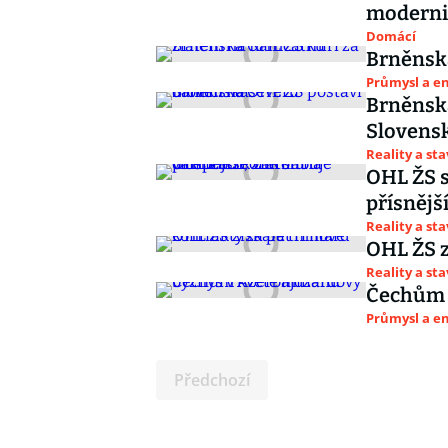
moderni
Domácí
Brněnsk
Průmysl a e
Brněnská
Slovens
Reality a st
OHL ŽS se
přísnějš
Reality a st
OHL ŽS z
Reality a st
Čechům 
Průmysl a e
Předchozí