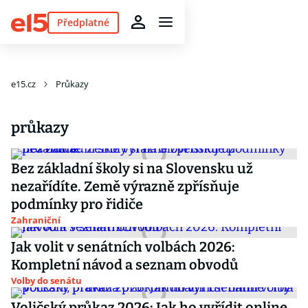
Předplatné
e15.cz
Průkazy
průkazy
Bez základní školy si na Slovensku už
nezařídíte. Země výrazně zpřísňuje
podmínky pro řidiče
Zahraniční
Jak volit v senátních volbách 2026:
Kompletní návod a seznam obvodů
Volby do senátu
Voličský průkaz 2026: Jak ho vyřídit online