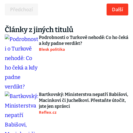
Předchozí
Další
Články z jiných titulů
Podrobnosti o Turkově nehodě: Co ho čeká
a kdy padne verdikt?
Blesk politika
Bartkovský: Ministerstva nepatří Babišovi,
Macinkovi či Juchelkovi. Přestaňte útočit,
jste jen správci
Reflex.cz