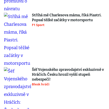
Stříhá mě Charlesova máma, říká Piastri.
Popsal těžké začátky v motorsportu
F1 Sport
Šéf Vojenského zpravodajství exkluzivně v
Hráčích: Česku hrozil vyšší stupeň
nebezpečí!
Blesk hráči