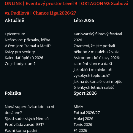
ONLINE
Eventový prostor Level 9
OKTAGON 92: Szabová
vs. Pudilová
Chance Liga 2026/27
Aktuálně
Léto 2026
Epicentrum
Karlovarský filmový festival
Neštovice: příznaky, léčba
2026
V čem jezdí Yamal a Mesii?
Znamení, že jste potkali
Kvízy pro seniory
někoho z minulého života
Kalendář úplňků 2026
Astronomické úkazy 2026:
Co je bodycount?
zatmění slunce a další
Jak obléci miminko při
vysokých teplotách?
Jak na dokonalé letní mojito
6 lehkých letních salátů
Politika
Sport 2026
Nová superdávka: kdo na ní
MMA
dosáhne?
Fotbal 2026/27
Sjezd sudetských Němců
Hokej 2026
Proč vláda zavádí EET?
Tenis 2026
Padni komu padni
F1 2026