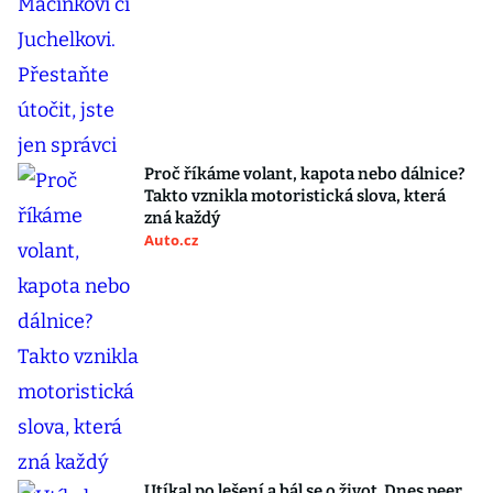
Proč říkáme volant, kapota nebo dálnice?
Takto vznikla motoristická slova, která
zná každý
Auto.cz
Utíkal po lešení a bál se o život. Dnes peer