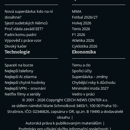
Nová superdávka: kdo na ní
MMA
dosáhne?
Fotbal 2026/27
Sjezd sudetských Němců
Hokej 2026
Proč vláda zavádí EET?
Tenis 2026
Padni komu padni
F1 2026
Výpověď z práce vzor
Atletika 2026
Divoký kačer
Cyklistika 2026
Technologie
Ekonomika
SpaceX na burze
Temu a clo
Nejlepší telefony
Spořicí účty
Nejlepší AI zdarma
Superdávka – změny
Nejlepší chytré hodinky
Chybějící roky k důchodu
Nejlepší VPN – srovnání
Minimální mzda 2027
Netflix filmy a seriály
Vedro v práci
© 2001 - 2026 Copyright
CZECH NEWS CENTER a.s.
se sídlem náměstí Marie Schmolkové 3493/1, 100 00 Praha 10 -
Strašnice, IČO: 02346826, zapsána v OR, sp.zn. B 19490 a dodavatelé
obsahu
Autorská práva k publikovaným materiálům
Podmínky pro užívání služby informační společnosti