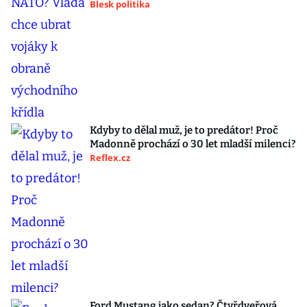
Blesk politika
Kdyby to dělal muž, je to predátor! Proč
Madonně prochází o 30 let mladší milenci?
Reflex.cz
Ford Mustang jako sedan? Čtyřdveřová