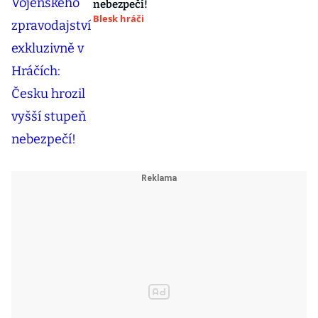
nebezpečí!
Blesk hráči