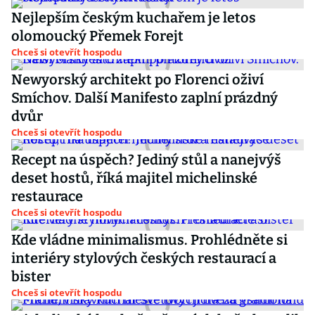
Nejlepším českým kuchařem je letos
olomoucký Přemek Forejt
Chceš si otevřít hospodu
Newyorský architekt po Florenci oživí
Smíchov. Další Manifesto zaplní prázdný
dvůr
Chceš si otevřít hospodu
Recept na úspěch? Jediný stůl a nanejvýš
deset hostů, říká majitel michelinské
restaurace
Chceš si otevřít hospodu
Kde vládne minimalismus. Prohlédněte si
interiéry stylových českých restaurací a
bister
Chceš si otevřít hospodu