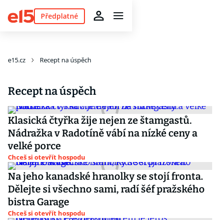
Předplatné
e15.cz
Recept na úspěch
Recept na úspěch
Klasická čtyřka žije nejen ze štamgastů.
Nádražka v Radotíně vábí na nízké ceny a
velké porce
Chceš si otevřít hospodu
Na jeho kanadské hranolky se stojí fronta.
Dělejte si všechno sami, radí šéf pražského
bistra Garage
Chceš si otevřít hospodu