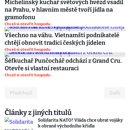
Michelinský kuchař světových hvězd vsadil
na Prahu, v hlavním městě tvoří jídla na
gramofonu
Chceš si otevřít hospodu
Všechno na váhu. Vietnamští podnikatelé
chtějí obnovit tradici českých jídelen
Chceš si otevřít hospodu
Šéfkuchař Punčochář odchází z Grand Cru.
Otevře si vlastní restauraci
Chceš si otevřít hospodu
Předchozí
Další
Články z jiných titulů
Solidarita NATO? Vláda chce ubrat vojáky
k obraně východního křídla