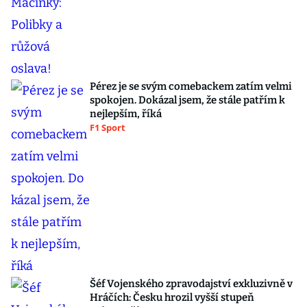
Pérez je se svým comebackem zatím velmi
spokojen. Dokázal jsem, že stále patřím k
nejlepším, říká
F1 Sport
Šéf Vojenského zpravodajství exkluzivně v
Hráčích: Česku hrozil vyšší stupeň