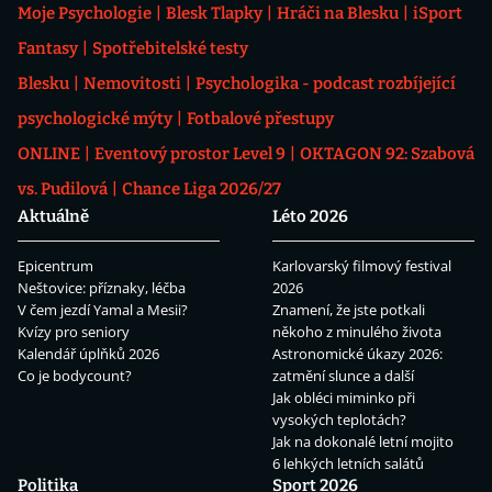
Moje Psychologie
Blesk Tlapky
Hráči na Blesku
iSport
Fantasy
Spotřebitelské testy
Blesku
Nemovitosti
Psychologika - podcast rozbíjející
psychologické mýty
Fotbalové přestupy
ONLINE
Eventový prostor Level 9
OKTAGON 92: Szabová
vs. Pudilová
Chance Liga 2026/27
Aktuálně
Léto 2026
Epicentrum
Karlovarský filmový festival
Neštovice: příznaky, léčba
2026
V čem jezdí Yamal a Mesii?
Znamení, že jste potkali
Kvízy pro seniory
někoho z minulého života
Kalendář úplňků 2026
Astronomické úkazy 2026:
Co je bodycount?
zatmění slunce a další
Jak obléci miminko při
vysokých teplotách?
Jak na dokonalé letní mojito
6 lehkých letních salátů
Politika
Sport 2026