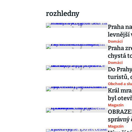
rozhledny
Praha na
levnější
Domácí
Praha zr
chystá t
Domácí
Do Prahy
turistů, 
Obchod a sl
Král mra
byl otev
Magazín
OBRAZEM:
správný 
Magazín