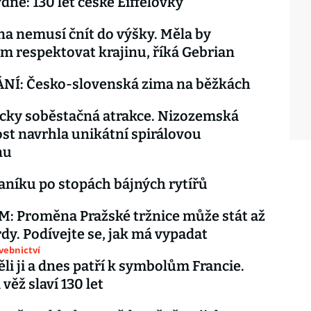
dne: 130 let české Eiffelovky
a nemusí čnít do výšky. Měla by
m respektovat krajinu, říká Gebrian
NÍ: Česko-slovenská zima na běžkách
cky soběstačná atrakce. Nizozemská
st navrhla unikátní spirálovou
nu
aníku po stopách bájných rytířů
: Proměna Pražské tržnice může stát až
rdy. Podívejte se, jak má vypadat
avebnictví
li ji a dnes patří k symbolům Francie.
 věž slaví 130 let