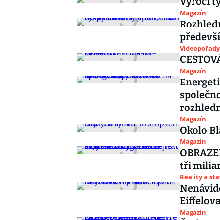
Výročí tý
Magazín
Rozhledn
předevší
Videopořady
CESTOVÁ
Magazín
Energeti
společno
rozhled
Magazín
Okolo Bl
Magazín
OBRAZEM
tři milia
Reality a st
Nenávidě
Eiffelova
Magazín