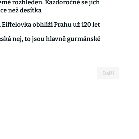
emě rozhleden. Každoročně se jich
íce než desítka
 Eiffelovka obhlíží Prahu už 120 let
ská nej, to jsou hlavně gurmánské
Další