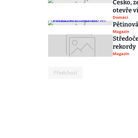
Česko, z
otevře v
Domácí
Pětinová
Magazín
Středoče
rekordy
Magazín
Předchozí