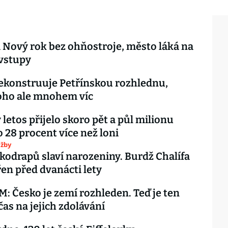
 Nový rok bez ohňostroje, město láká na
 vstupy
ekonstruuje Petřínskou rozhlednu,
oho ale mnohem víc
 letos přijelo skoro pět a půl milionu
o 28 procent více než loni
užby
kodrapů slaví narozeniny. Burdž Chalífa
řen před dvanácti lety
 Česko je zemí rozhleden. Teď je ten
čas na jejich zdolávání