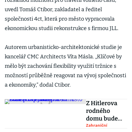
rozsáhlou možností pro trávení volného času,“
uvedl Tomáš Ctibor, zakladatel a ředitel
společnosti 4ct, která pro město vypracovala
ekonomickou studii rekonstrukce s firmou JLL.
Autorem urbanisticko-architektonické studie je
kancelář CMC Architects Víta Másla. „Klíčové by
mělo být zachování flexibility využití tržnice s
možností průběžně reagovat na vývoj společnosti
a ekonomiky,“ dodal Ctibor.
Z Hitlerova
rodného
domu bude
policejní
Zahraniční