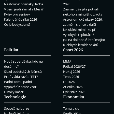
Neštovice: příznaky, léčba
2026
V čem jezdí Yamal a Mesii?
Znamení, že jste potkali
Kvízy pro seniory
někoho z minulého života
Kalendář úplňků 2026
Astronomické úkazy 2026:
Co je bodycount?
zatmění slunce a další
Jak obléci miminko při
vysokých teplotách?
Jak na dokonalé letní mojito
6 lehkých letních salátů
Politika
Sport 2026
Nová superdávka: kdo na ní
MMA
dosáhne?
Fotbal 2026/27
Sjezd sudetských Němců
Hokej 2026
Proč vláda zavádí EET?
Tenis 2026
Padni komu padni
F1 2026
Výpověď z práce vzor
Atletika 2026
Divoký kačer
Cyklistika 2026
Technologie
Ekonomika
SpaceX na burze
Temu a clo
Nejlepší telefony
Spořicí účty