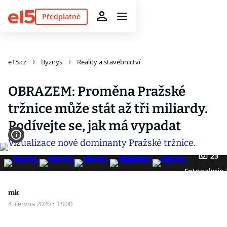
Předplatné
e15.cz
Byznys
Reality a stavebnictví
OBRAZEM: Proměna Pražské
tržnice může stát až tři miliardy.
Podívejte se, jak má vypadat
23
Fotogalerie
mk
4. června 2020
·
18:00