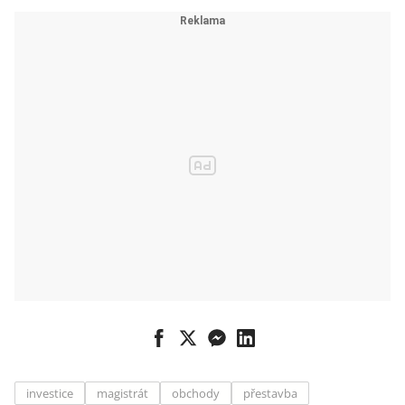
stanice.
Braunau
nechce poutní
místo
extrémní
pravice
investice
magistrát
obchody
přestavba