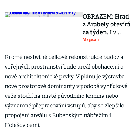
OBRAZEM: Hrad
z Arabely otevírá
za týden. I v
rekonstrukci
Magazín
představí
novinky
Kromě nezbytné celkové rekonstrukce budov a
veřejných prostranství bude areál obohacen i o
nové architektonické prvky. V plánu je výstavba
nové prostorové dominanty v podobě vyhlídkové
věže stojící na místě původního komína nebo
významné přepracování vstupů, aby se zlepšilo
propojení areálu s Bubenským nábřežím i
Holešovicemi.