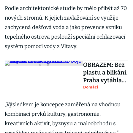
Podle architektonické studie by mělo přibýt až 70
nových stromů. K jejich zavlažování se využije
zachycená dešťová voda a jako prevence vzniku
tepelného ostrova poslouží speciální ochlazovací
systém pomocí vody z Vltavy.
OBRAZEM: Bez
plastu a blikání.
Praha vytáhla
do boje s
Domácí
kýčovitou
reklamou
„Výsledkem je koncepce zaměřená na vhodnou
návodem
kombinaci prvků kultury, gastronomie,
kreativních aktivit, byznysu a maloobchodu s