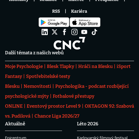
RSS
Kariéra
Další témata z našich webů
Moje Psychologie
Blesk Tlapky
Hráči na Blesku
iSport
Fantasy
Spotřebitelské testy
Blesku
Nemovitosti
Psychologika - podcast rozbíjející
psychologické mýty
Fotbalové přestupy
ONLINE
Eventový prostor Level 9
OKTAGON 92: Szabová
vs. Pudilová
Chance Liga 2026/27
Aktuálně
Léto 2026
Epicentrum
Karlovarský filmový festival