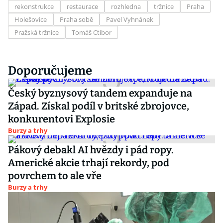
rekonstrukce
restaurace
rozhledna
tržnice
Praha
Holešovice
Praha sobě
Pavel Vyhnánek
Pražská tržnice
Tomáš Ctibor
Doporučujeme
Český byznysový tandem expanduje na
Západ. Získal podíl v britské zbrojovce,
konkurentovi Explosie
Burzy a trhy
Pákový debakl AI hvězdy i pád ropy.
Americké akcie trhají rekordy, pod
povrchem to ale vře
Burzy a trhy