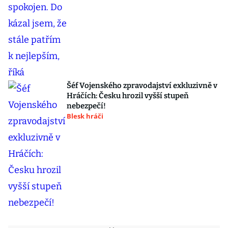
Šéf Vojenského zpravodajství exkluzivně v
Hráčích: Česku hrozil vyšší stupeň
nebezpečí!
Blesk hráči