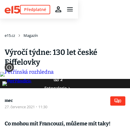
Předplatné
e15.cz
Magazín
Výročí týdne: 130 let české
Eiffelovky
2
Fotogalerie
mec
0
27. července 2021
·
11:30
Co mohou mít Francouzi, můžeme mít taky!