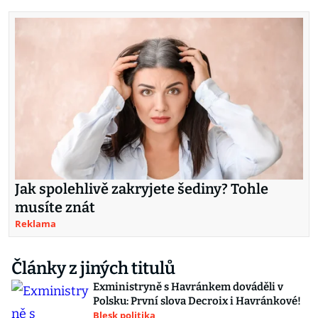
Jak spolehlivě zakryjete šediny? Tohle
musíte znát
Reklama
Články z jiných titulů
Exministryně s Havránkem dováděli v
Polsku: První slova Decroix i Havránkové!
Blesk politika