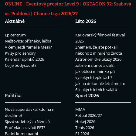
ONLINE
Eventový prostor Level 9
OKTAGON 92: Szabová
vs. Pudilová
Chance Liga 2026/27
Aktuálně
Léto 2026
Epicentrum
Karlovarský filmový festival
Neštovice: příznaky, léčba
2026
V čem jezdí Yamal a Mesii?
Znamení, že jste potkali
Kvízy pro seniory
někoho z minulého života
Kalendář úplňků 2026
Astronomické úkazy 2026:
Co je bodycount?
zatmění slunce a další
Jak obléci miminko při
vysokých teplotách?
Jak na dokonalé letní mojito
6 lehkých letních salátů
Politika
Sport 2026
Nová superdávka: kdo na ní
MMA
dosáhne?
Fotbal 2026/27
Sjezd sudetských Němců
Hokej 2026
Proč vláda zavádí EET?
Tenis 2026
Padni komu padni
F1 2026