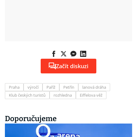
Začít diskuzi
Praha
výročí
Paříž
Petřín
lanová dráha
Klub českých turistů
rozhledna
Eiffelova věž
Doporučujeme