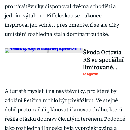
pro návštěvníky disponoval dvěma schodišti a
jedním výtahem. Eiffelovkou se nakonec
inspiroval jen volně, i přes zmenšení se ale díky
umístění rozhledna stala dominantou také.
Škoda Octavia
RS ve speciální
limitované
edici slaví dvě
Magazín
dekády.
Vyrobilo se
A turisté mysleli i na návštěvníky, pro které by
pouze sto kusů
zdolání Petřína mohlo být překážkou. Ve stejné
době proto začali plánovat i lanovou dráhu, která
řešila otázku dopravy členitým terénem. Podobně
jako rozhledna i lanovka byla vyprojektována a