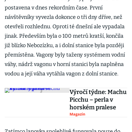
postavena v dnes rekordním čase. První
návštěvníky vyvezla dokonce o tři dny dříve, než
otevřeli rozhlednu. Oproti té dnešní ale vypadala
jinak. Především byla o 100 metrů kratší, končila
již blízko Nebozízku, a i dolní stanice byla později
přemístěna. Vagony byly taženy systémem vodní
váhy, nádrž vagonu v horní stanici byla naplněna
vodou a její váha vytáhla vagon z dolní stanice.
Výročí týdne: Machu
Picchu – perla v
horském pralese
Magazín
Zatímco lanovka spolehlivě fungovala pouze do