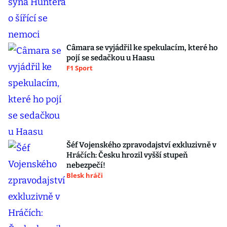
Câmara se vyjádřil ke spekulacím, které ho
pojí se sedačkou u Haasu
F1 Sport
Šéf Vojenského zpravodajství exkluzivně v
Hráčích: Česku hrozil vyšší stupeň
nebezpečí!
Blesk hráči