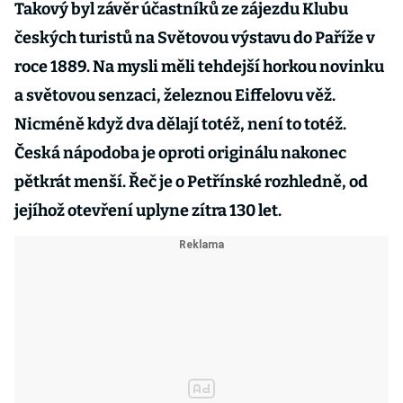
Takový byl závěr účastníků ze zájezdu Klubu
českých turistů na Světovou výstavu do Paříže v
roce 1889. Na mysli měli tehdejší horkou novinku
a světovou senzaci, železnou Eiffelovu věž.
Nicméně když dva dělají totéž, není to totéž.
Česká nápodoba je oproti originálu nakonec
pětkrát menší. Řeč je o Petřínské rozhledně, od
jejíhož otevření uplyne zítra 130 let.