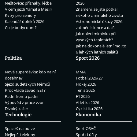
Neštovice: příznaky, léčba
2026
V čem jezdí Yamal a Mesii?
Znamení, že jste potkali
Kvízy pro seniory
někoho z minulého života
Kalendář úplňků 2026
Astronomické úkazy 2026:
Co je bodycount?
zatmění slunce a další
Jak obléci miminko při
vysokých teplotách?
Jak na dokonalé letní mojito
6 lehkých letních salátů
Politika
Sport 2026
Nová superdávka: kdo na ní
MMA
dosáhne?
Fotbal 2026/27
Sjezd sudetských Němců
Hokej 2026
Proč vláda zavádí EET?
Tenis 2026
Padni komu padni
F1 2026
Výpověď z práce vzor
Atletika 2026
Divoký kačer
Cyklistika 2026
Technologie
Ekonomika
SpaceX na burze
Smrt OSVČ
Nejlepší telefony
Spořicí účty