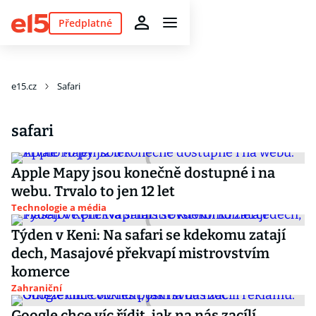
Předplatné
e15.cz
Safari
safari
Apple Mapy jsou konečně dostupné i na
webu. Trvalo to jen 12 let
Technologie a média
Týden v Keni: Na safari se kdekomu zatají
dech, Masajové překvapí mistrovstvím
komerce
Zahraniční
Google chce víc řídit, jak na nás zacílí