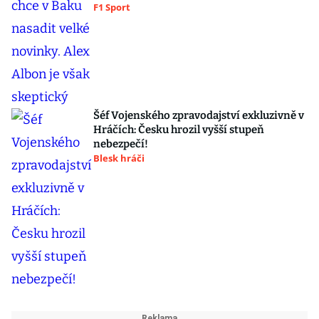
F1 Sport
Šéf Vojenského zpravodajství exkluzivně v
Hráčích: Česku hrozil vyšší stupeň
nebezpečí!
Blesk hráči