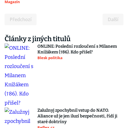
Magazín
Předchozí
Další
Články z jiných titulů
ONLINE: Poslední rozloučení s Milanem
Knížákem (†86). Kdo přišel?
Blesk politika
Zalužnyj zpochybnil vstup do NATO.
Aliance už je jen iluzí bezpečnosti, řídí ji
staré doktríny
Reflex.cz