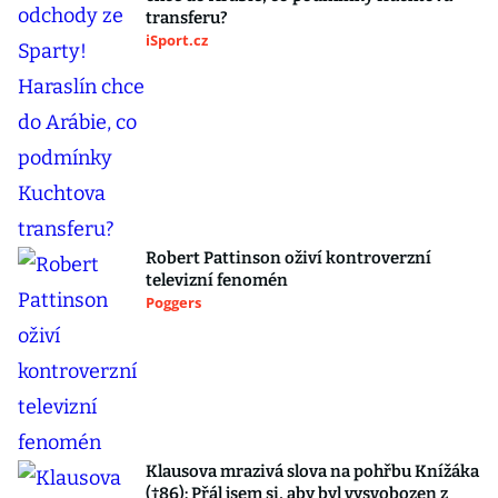
transferu?
iSport.cz
Robert Pattinson oživí kontroverzní
televizní fenomén
Poggers
Klausova mrazivá slova na pohřbu Knížáka
(†86): Přál jsem si, aby byl vysvobozen z