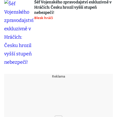
Šéf Vojenského zpravodajství exkluzivně v
Hráčích: Česku hrozil vyšší stupeň
nebezpečí!
Blesk hráči