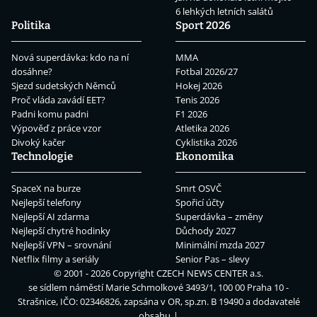
6 lehkých letních salátů
Politika
Sport 2026
Nová superdávka: kdo na ní
MMA
dosáhne?
Fotbal 2026/27
Sjezd sudetských Němců
Hokej 2026
Proč vláda zavádí EET?
Tenis 2026
Padni komu padni
F1 2026
Výpověď z práce vzor
Atletika 2026
Divoký kačer
Cyklistika 2026
Technologie
Ekonomika
SpaceX na burze
Smrt OSVČ
Nejlepší telefony
Spořicí účty
Nejlepší AI zdarma
Superdávka – změny
Nejlepší chytré hodinky
Důchody 2027
Nejlepší VPN – srovnání
Minimální mzda 2027
Netflix filmy a seriály
Senior Pas – slevy
© 2001 - 2026 Copyright
CZECH NEWS CENTER a.s.
se sídlem náměstí Marie Schmolkové 3493/1, 100 00 Praha 10 -
Strašnice, IČO: 02346826, zapsána v OR, sp.zn. B 19490 a dodavatelé
obsahu