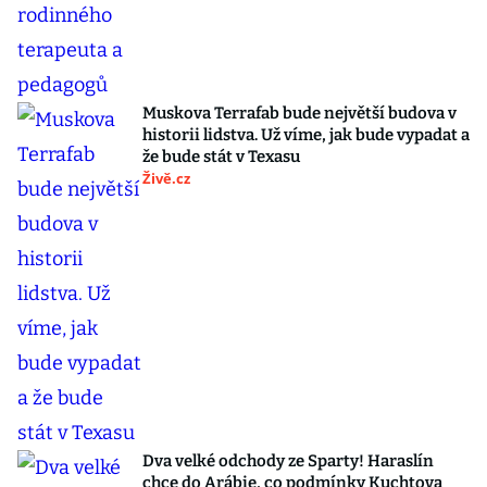
Muskova Terrafab bude největší budova v
historii lidstva. Už víme, jak bude vypadat a
že bude stát v Texasu
Živě.cz
Dva velké odchody ze Sparty! Haraslín
chce do Arábie, co podmínky Kuchtova