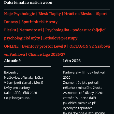
Další témata z našich webů
Moje Psychologie
Blesk Tlapky
Hráči na Blesku
iSport
Fantasy
Spotřebitelské testy
Blesku
Nemovitosti
Psychologika - podcast rozbíjející
psychologické mýty
Fotbalové přestupy
ONLINE
Eventový prostor Level 9
OKTAGON 92: Szabová
vs. Pudilová
Chance Liga 2026/27
Aktuálně
Léto 2026
Epicentrum
Karlovarský filmový festival
Neštovice: příznaky, léčba
2026
V čem jezdí Yamal a Mesii?
Znamení, že jste potkali
Kvízy pro seniory
někoho z minulého života
Kalendář úplňků 2026
Astronomické úkazy 2026:
Co je bodycount?
zatmění slunce a další
Jak obléci miminko při
vysokých teplotách?
Jak na dokonalé letní mojito