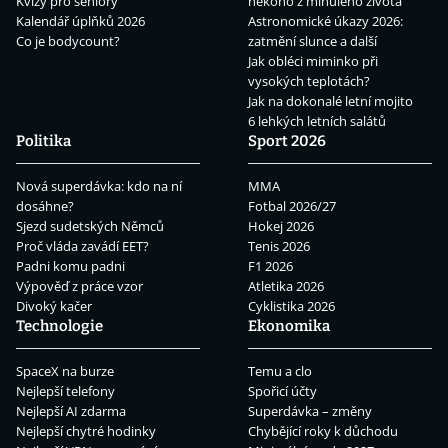
Kvízy pro seniory
někoho z minulého života
Kalendář úplňků 2026
Astronomické úkazy 2026:
Co je bodycount?
zatmění slunce a další
Jak obléci miminko při
vysokých teplotách?
Jak na dokonalé letní mojito
6 lehkých letních salátů
Politika
Sport 2026
Nová superdávka: kdo na ní
MMA
dosáhne?
Fotbal 2026/27
Sjezd sudetských Němců
Hokej 2026
Proč vláda zavádí EET?
Tenis 2026
Padni komu padni
F1 2026
Výpověď z práce vzor
Atletika 2026
Divoký kačer
Cyklistika 2026
Technologie
Ekonomika
SpaceX na burze
Temu a clo
Nejlepší telefony
Spořicí účty
Nejlepší AI zdarma
Superdávka – změny
Nejlepší chytré hodinky
Chybějící roky k důchodu