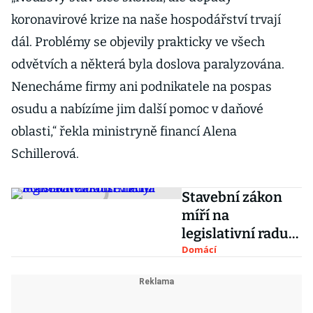
koronavirové krize na naše hospodářství trvají
dál. Problémy se objevily prakticky ve všech
odvětvích a některá byla doslova paralyzována.
Nenecháme firmy ani podnikatele na pospas
osudu a nabízíme jim další pomoc v daňové
oblasti,“ řekla ministryně financí Alena
Schillerová.
Stavební zákon
míří na
legislativní radu
vlády.
Domácí
Podnikatelům se
nelíbí