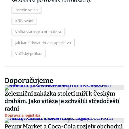
se zobrazí po rozkliknutí odkazu).
Termín voleb
Křížkování
Volba starosty a primátora
Jak kandidovat do zastupitelstva
Voličský průkaz
Doporučujeme
Železniční zakázka století míří k Českým
drahám. Jako vítěze je schválili středočeští
radní
Doprava a logistika
Penny Market a Coca-Cola rozjely obchodní