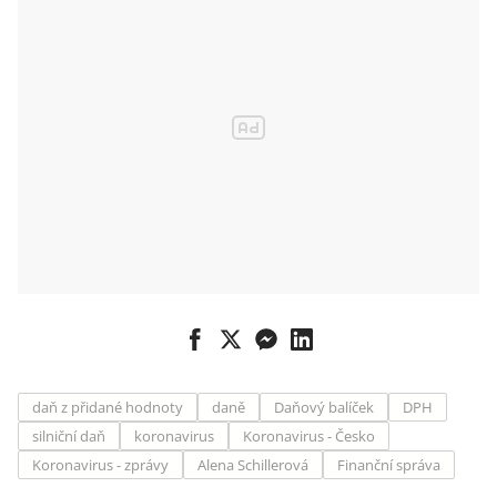
daň z přidané hodnoty
daně
Daňový balíček
DPH
silniční daň
koronavirus
Koronavirus - Česko
Koronavirus - zprávy
Alena Schillerová
Finanční správa