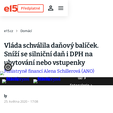
Předplatné
e15.cz
Domácí
Vláda schválila daňový balíček.
Sníží se silniční daň i DPH na
ubytování nebo vstupenky
3
Fotogalerie
ly
25. května 2020
·
17:08