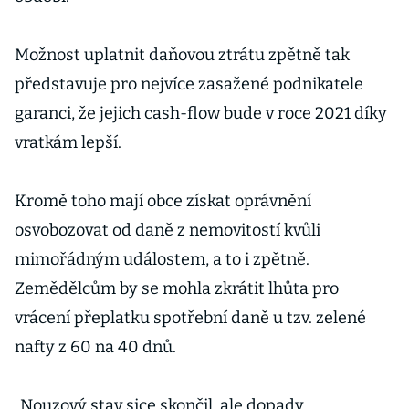
Možnost uplatnit daňovou ztrátu zpětně tak
představuje pro nejvíce zasažené podnikatele
garanci, že jejich cash-flow bude v roce 2021 díky
vratkám lepší.
Kromě toho mají obce získat oprávnění
osvobozovat od daně z nemovitostí kvůli
mimořádným událostem, a to i zpětně.
Zemědělcům by se mohla zkrátit lhůta pro
vrácení přeplatku spotřební daně u tzv. zelené
nafty z 60 na 40 dnů.
„Nouzový stav sice skončil, ale dopady