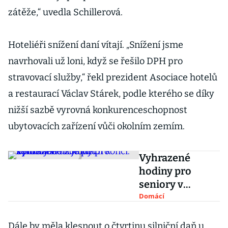
zátěže,“ uvedla Schillerová.
Hoteliéři snížení daní vítají. „Snížení jsme
navrhovali už loni, když se řešilo DPH pro
stravovací služby,“ řekl prezident Asociace hotelů
a restaurací Václav Stárek, podle kterého se díky
nižší sazbě vyrovná konkurenceschopnost
ubytovacích zařízení vůči okolním zemím.
Vyhrazené
hodiny pro
seniory v
obchodech
Domácí
končí. Epidemie
už je pod
Dále by měla klesnout o čtvrtinu silniční daň u