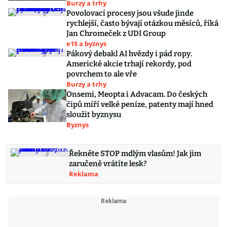
Burzy a trhy
Povolovací procesy jsou všude jinde
rychlejší, často bývají otázkou měsíců, říká
Jan Chromeček z UDI Group
e15 a byznys
Pákový debakl AI hvězdy i pád ropy.
Americké akcie trhají rekordy, pod
povrchem to ale vře
Burzy a trhy
Onsemi, Meopta i Advacam. Do českých
čipů míří velké peníze, patenty mají hned
sloužit byznysu
Byznys
Řekněte STOP mdlým vlasům! Jak jim
zaručeně vrátíte lesk?
Reklama