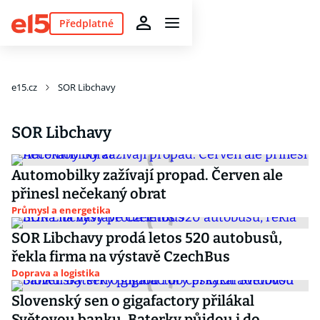
Předplatné
e15.cz
SOR Libchavy
SOR Libchavy
Automobilky zažívají propad. Červen ale
přinesl nečekaný obrat
Průmysl a energetika
SOR Libchavy prodá letos 520 autobusů,
řekla firma na výstavě CzechBus
Doprava a logistika
Slovenský sen o gigafactory přilákal
Světovou banku. Baterky půjdou i do