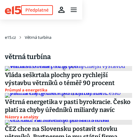
Předplatné
e15.cz
Větrná turbína
větrná turbína
Vláda seškrtala plochy pro rychlejší
výstavbu větrníků o téměř 90 procent
Průmysl a energetika
Větrná energetika v pasti byrokracie. Česko
platí za chyby úředníků miliardy navíc
Názory a analýzy
ČEZ chce na Slovensku postavit stovku
větrníků. Partnerem je mu státní firma