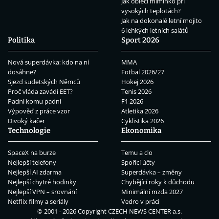
Jak obléci miminko při
vysokých teplotách?
Jak na dokonalé letní mojito
6 lehkých letních salátů
Politika
Sport 2026
Nová superdávka: kdo na ní
MMA
dosáhne?
Fotbal 2026/27
Sjezd sudetských Němců
Hokej 2026
Proč vláda zavádí EET?
Tenis 2026
Padni komu padni
F1 2026
Výpověď z práce vzor
Atletika 2026
Divoký kačer
Cyklistika 2026
Technologie
Ekonomika
SpaceX na burze
Temu a clo
Nejlepší telefony
Spořicí účty
Nejlepší AI zdarma
Superdávka – změny
Nejlepší chytré hodinky
Chybějící roky k důchodu
Nejlepší VPN – srovnání
Minimální mzda 2027
Netflix filmy a seriály
Vedro v práci
© 2001 - 2026 Copyright
CZECH NEWS CENTER a.s.