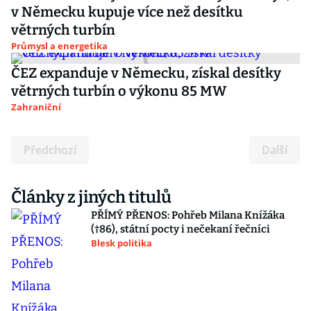
v Německu kupuje více než desítku
větrných turbín
Průmysl a energetika
ČEZ expanduje v Německu, získal desítky
větrných turbín o výkonu 85 MW
Zahraniční
Předchozí
Další
Články z jiných titulů
PŘÍMÝ PŘENOS: Pohřeb Milana Knížáka
(†86), státní pocty i nečekaní řečníci
Blesk politika