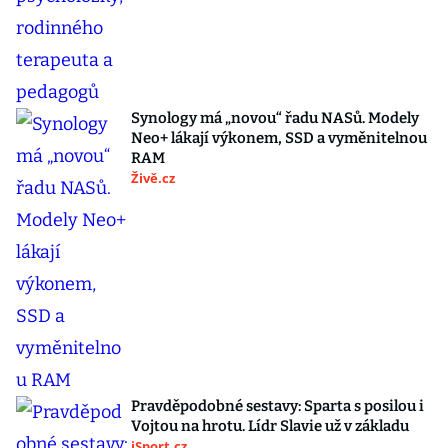
Synology má „novou“ řadu NASů. Modely
Neo+ lákají výkonem, SSD a vyměnitelnou
RAM
Živě.cz
Pravděpodobné sestavy: Sparta s posilou i
Vojtou na hrotu. Lídr Slavie už v základu
iSport.cz