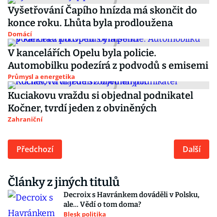
Vyšetřování Čapího hnízda má skončit do
konce roku. Lhůta byla prodloužena
Domácí
V kancelářích Opelu byla policie.
Automobilku podezírá z podvodů s emisemi
Průmysl a energetika
Kuciakovu vraždu si objednal podnikatel
Kočner, tvrdí jeden z obviněných
Zahraniční
Předchozí
Další
Články z jiných titulů
Decroix s Havránkem dováděli v Polsku,
ale… Vědí o tom doma?
Blesk politika