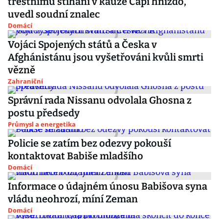
trestnímu stíhání v kauze Čapí hnízdo,
uvedl soudní znalec
Domácí
Vojáci Spojených států a Česka v
Afghánistánu jsou vyšetřováni kvůli smrti
vězně
Zahraniční
Správní rada Nissanu odvolala Ghosna z
postu předsedy
Průmysl a energetika
Policie se zatím bez odezvy pokouší
kontaktovat Babiše mladšího
Domácí
Informace o údajném únosu Babišova syna
vládu neohrozí, míní Zeman
Domácí