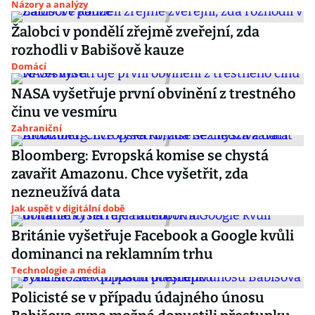
Názory a analýzy
Žalobci v pondělí zřejmě zveřejní, zda
rozhodli v Babišově kauze
Domácí
NASA vyšetřuje první obvinění z trestného
činu ve vesmíru
Zahraniční
Bloomberg: Evropská komise se chystá
zavařit Amazonu. Chce vyšetřit, zda
nezneužívá data
Jak uspět v digitální době
Británie vyšetřuje Facebook a Google kvůli
dominanci na reklamním trhu
Technologie a média
Policisté se v případu údajného únosu