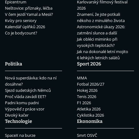
Epicentrum
Karlovarský filmový festival
Neštovice: příznaky, léčba
2026
V čem jezdí Yamal a Mesii?
Znamení, že jste potkali
Kvízy pro seniory
někoho z minulého života
Kalendář úplňků 2026
Astronomické úkazy 2026:
Co je bodycount?
zatmění slunce a další
Jak obléci miminko při
vysokých teplotách?
Jak na dokonalé letní mojito
6 lehkých letních salátů
Politika
Sport 2026
Nová superdávka: kdo na ní
MMA
dosáhne?
Fotbal 2026/27
Sjezd sudetských Němců
Hokej 2026
Proč vláda zavádí EET?
Tenis 2026
Padni komu padni
F1 2026
Výpověď z práce vzor
Atletika 2026
Divoký kačer
Cyklistika 2026
Technologie
Ekonomika
SpaceX na burze
Smrt OSVČ