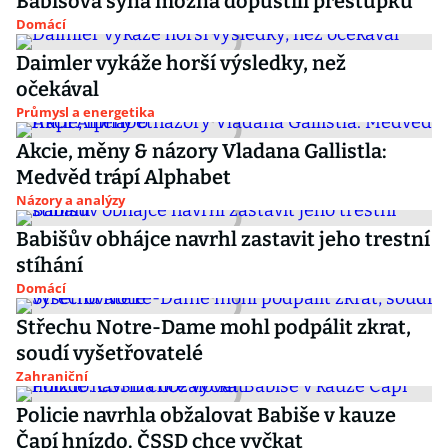
Babišova syna možná dopustili přestupku
Domácí
Daimler vykáže horší výsledky, než
očekával
Průmysl a energetika
Akcie, měny & názory Vladana Gallistla:
Medvěd trápí Alphabet
Názory a analýzy
Babišův obhájce navrhl zastavit jeho trestní
stíhání
Domácí
Střechu Notre-Dame mohl podpálit zkrat,
soudí vyšetřovatelé
Zahraniční
Policie navrhla obžalovat Babiše v kauze
Čapí hnízdo. ČSSD chce vyčkat