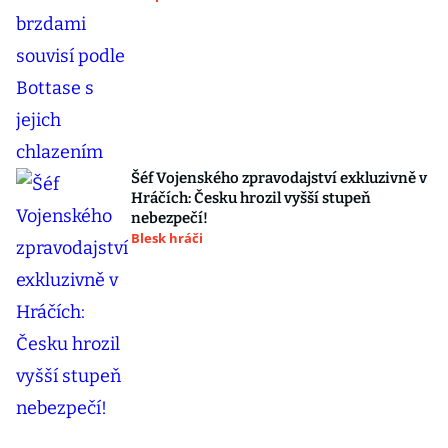
Šéf Vojenského zpravodajství exkluzivně v
Hráčích: Česku hrozil vyšší stupeň
nebezpečí!
Blesk hráči