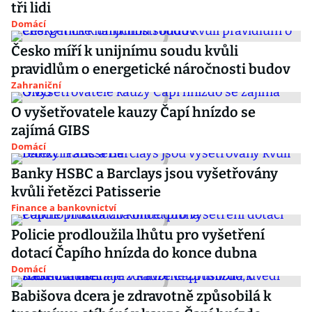
tři lidi
Domácí
Česko míří k unijnímu soudu kvůli
pravidlům o energetické náročnosti budov
Zahraniční
O vyšetřovatele kauzy Čapí hnízdo se
zajímá GIBS
Domácí
Banky HSBC a Barclays jsou vyšetřovány
kvůli řetězci Patisserie
Finance a bankovnictví
Policie prodloužila lhůtu pro vyšetření
dotací Čapího hnízda do konce dubna
Domácí
Babišova dcera je zdravotně způsobilá k