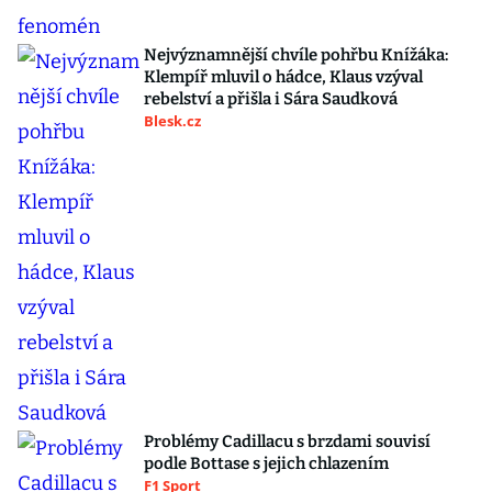
Nejvýznamnější chvíle pohřbu Knížáka:
Klempíř mluvil o hádce, Klaus vzýval
rebelství a přišla i Sára Saudková
Blesk.cz
Problémy Cadillacu s brzdami souvisí
podle Bottase s jejich chlazením
F1 Sport