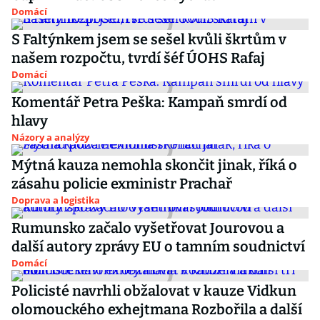
Domácí
S Faltýnkem jsem se sešel kvůli škrtům v
našem rozpočtu, tvrdí šéf ÚOHS Rafaj
Domácí
Komentář Petra Peška: Kampaň smrdí od
hlavy
Názory a analýzy
Mýtná kauza nemohla skončit jinak, říká o
zásahu policie exministr Prachař
Doprava a logistika
Rumunsko začalo vyšetřovat Jourovou a
další autory zprávy EU o tamním soudnictví
Domácí
Policisté navrhli obžalovat v kauze Vidkun
olomouckého exhejtmana Rozbořila a další