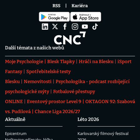
RSS
Kariéra
Další témata z našich webů
Moje Psychologie
Blesk Tlapky
Hráči na Blesku
iSport
Fantasy
Spotřebitelské testy
Blesku
Nemovitosti
Psychologika - podcast rozbíjející
psychologické mýty
Fotbalové přestupy
ONLINE
Eventový prostor Level 9
OKTAGON 92: Szabová
vs. Pudilová
Chance Liga 2026/27
Aktuálně
Léto 2026
Epicentrum
Karlovarský filmový festival
Neštovice: příznaky, léčba
2026