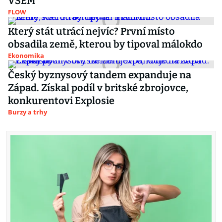
VŠEM
FLOW
Který stát utrácí nejvíc? První místo
obsadila země, kterou by tipoval málokdo
Ekonomika
Český byznysový tandem expanduje na
Západ. Získal podíl v britské zbrojovce,
konkurentovi Explosie
Burzy a trhy