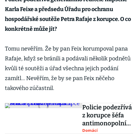
Karla Feixe a předsedu Úřadu pro ochranu
hospodářské soutěže Petra Rafaje z korupce. O co
konkrétně může jít?
Tomu nevěřím. Že by pan Feix korumpoval pana
Rafaje, když se bránili a podávali několik podnětů
kvůli té soutěži a úřad všechna jejich podání
zamítl... Nevěřím, že by se pan Feix něčeho
takového zúčastnil.
Policie podezřívá
z korupce šéfa
antimonopolníh
o úřadu a
Domácí