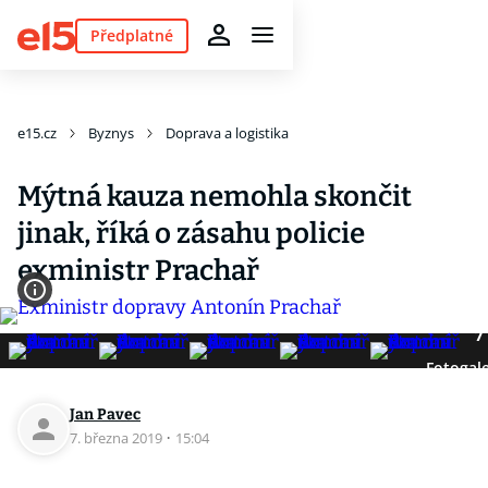
Předplatné
e15.cz
Byznys
Doprava a logistika
Mýtná kauza nemohla skončit
jinak, říká o zásahu policie
exministr Prachař
7
Fotogale
Jan Pavec
7. března 2019
·
15:04