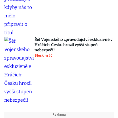
Šéf Vojenského zpravodajství exkluzivně v
Hráčích: Česku hrozil vyšší stupeň
nebezpečí!
Blesk hráči