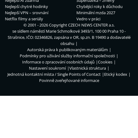
Nejlepší AI zdarma
Superdávka – změny
Nejlepší chytré hodinky
Chybějící roky k důchodu
Nejlepší VPN – srovnání
Minimální mzda 2027
Netflix filmy a seriály
Vedro v práci
© 2001 - 2026 Copyright
CZECH NEWS CENTER a.s.
se sídlem náměstí Marie Schmolkové 3493/1, 100 00 Praha 10 -
Strašnice, IČO: 02346826, zapsána v OR, sp.zn. B 19490 a dodavatelé
obsahu
Autorská práva k publikovaným materiálům
Podmínky pro užívání služby informační společnosti
Informace o zpracování osobních údajů
Cookies
Nastavení soukromí
Vlastnická struktura
Jednotná kontaktní místa / Single Points of Contact
Etický kodex
Povinně zveřejňované informace