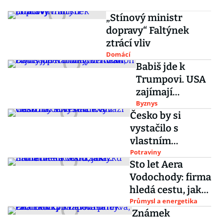
nakradl dost,
říká senátor
„Stínový ministr
Czernin
dopravy“ Faltýnek
ztrácí vliv
Domácí
Babiš jde k
Trumpovi. USA
zajímají
vrtulníky,
Byznys
Česko by si
Temelín, čtvrtý
vystačilo s
operátor a GE
vlastním
Aviation
hovězím. Kvůli
Potraviny
Sto let Aera
tlaku na cenu se
Vodochody: firma
ale vyváží
hledá cestu, jak
nahradit
Průmysl a energetika
Známek
klíčovou zakázku