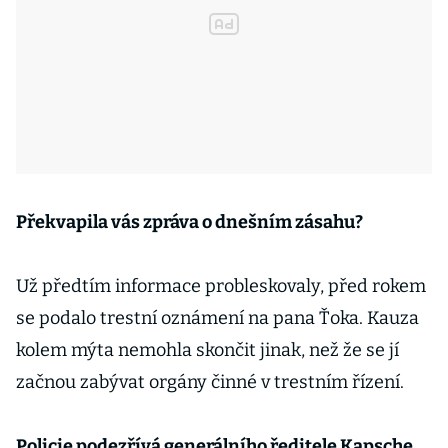
Překvapila vás zpráva o dnešním zásahu?
Už předtím informace probleskovaly, před rokem
se podalo trestní oznámení na pana Ťoka. Kauza
kolem mýta nemohla skončit jinak, než že se jí
začnou zabývat orgány činné v trestním řízení.
Policie podezřívá generálního ředitele Kapsche