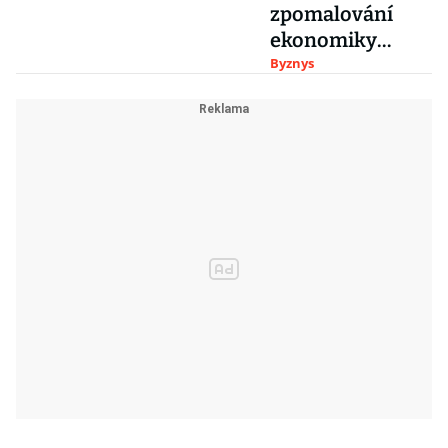
zpomalování
ekonomiky
kvapem přibývá,
Byznys
říká ekonom
David Marek