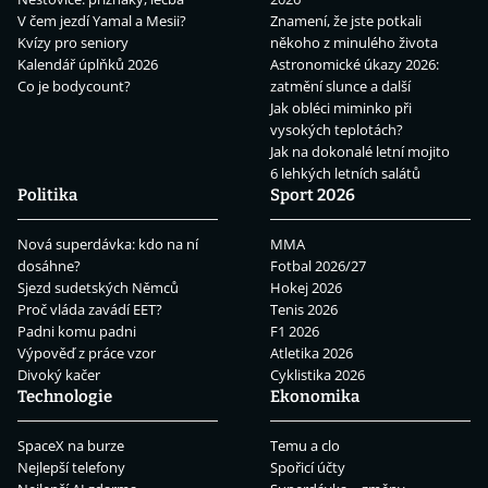
V čem jezdí Yamal a Mesii?
Znamení, že jste potkali
Kvízy pro seniory
někoho z minulého života
Kalendář úplňků 2026
Astronomické úkazy 2026:
Co je bodycount?
zatmění slunce a další
Jak obléci miminko při
vysokých teplotách?
Jak na dokonalé letní mojito
6 lehkých letních salátů
Politika
Sport 2026
Nová superdávka: kdo na ní
MMA
dosáhne?
Fotbal 2026/27
Sjezd sudetských Němců
Hokej 2026
Proč vláda zavádí EET?
Tenis 2026
Padni komu padni
F1 2026
Výpověď z práce vzor
Atletika 2026
Divoký kačer
Cyklistika 2026
Technologie
Ekonomika
SpaceX na burze
Temu a clo
Nejlepší telefony
Spořicí účty