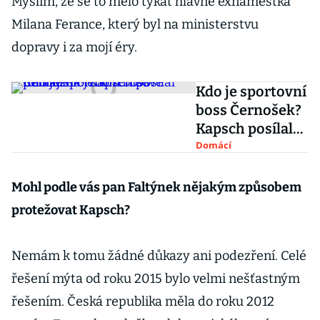
Myslím, že se to mělo týkat hlavně exnáměstka
Milana Ferance, který byl na ministerstvu
dopravy i za mojí éry.
Kdo je sportovní
boss Černošek?
Kapsch posílal
peníze na jeho
Domácí
tenisové turnaje
Mohl podle vás pan Faltýnek nějakým způsobem
protežovat Kapsch?
Nemám k tomu žádné důkazy ani podezření. Celé
řešení mýta od roku 2015 bylo velmi nešťastným
řešením. Česká republika měla do roku 2012