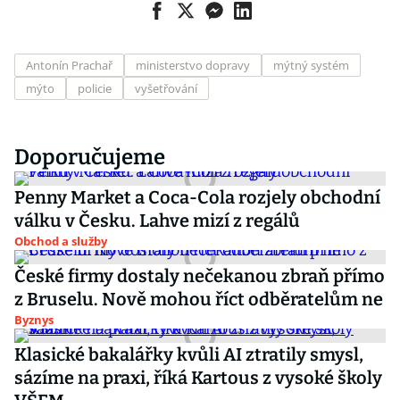
Antonín Prachař
ministerstvo dopravy
mýtný systém
mýto
policie
vyšetřování
Doporučujeme
Penny Market a Coca-Cola rozjely obchodní
válku v Česku. Lahve mizí z regálů
Obchod a služby
České firmy dostaly nečekanou zbraň přímo
z Bruselu. Nově mohou říct odběratelům ne
Byznys
Klasické bakalářky kvůli AI ztratily smysl,
sázíme na praxi, říká Kartous z vysoké školy