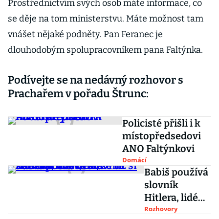
Prostřednictvím svých osob máte informace, co
se děje na tom ministerstvu. Máte možnost tam
vnášet nějaké podněty. Pan Feranec je
dlouhodobým spolupracovníkem pana Faltýnka.
Podívejte se na nedávný rozhovor s
Prachařem v pořadu Štrunc:
Policisté přišli i k
místopředsedovi
ANO Faltýnkovi
Domácí
Babiš používá
slovník
Hitlera, lidé
věří, že už si
Rozhovory