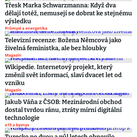
Třesk Marka Schwarzmanna: Když dva
dělají totéž, nemusejí se dobrat ke stejnému
výsledku
Průmysl a energetika
Televizní recenze: Božena Němcová jako
živelná feministka, ale bez hloubky
Magazín
Wikipedie. Internetový projekt, který
změnil svět informací, slaví dvacet let od
vzniku
Magazín
Jakub Váňa z ČSOB: Mezinárodní obchod
dostal tvrdou ránu, ztráty mírní digitální
technologie
e15 a byznys
Turecko po dvou a půl letech obnovilo