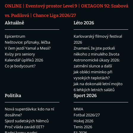
ONLINE
Eventový prostor Level 9
OKTAGON 92: Szabová
vs. Pudilová
Chance Liga 2026/27
Aktuálně
Léto 2026
Epicentrum
Karlovarský filmový festival
Neštovice: příznaky, léčba
2026
V čem jezdí Yamal a Mesii?
Znamení, že jste potkali
Kvízy pro seniory
někoho z minulého života
Kalendář úplňků 2026
Astronomické úkazy 2026:
Co je bodycount?
zatmění slunce a další
Jak obléci miminko při
vysokých teplotách?
Jak na dokonalé letní mojito
6 lehkých letních salátů
Politika
Sport 2026
Nová superdávka: kdo na ní
MMA
dosáhne?
Fotbal 2026/27
Sjezd sudetských Němců
Hokej 2026
Proč vláda zavádí EET?
Tenis 2026
Padni komu padni
F1 2026