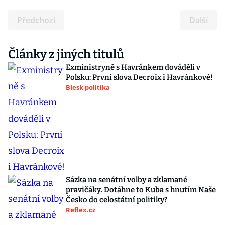
Předchozí
Další
Články z jiných titulů
Exministryně s Havránkem dováděli v
Polsku: První slova Decroix i Havránkové!
Blesk politika
Sázka na senátní volby a zklamané
pravičáky. Dotáhne to Kuba s hnutím Naše
Česko do celostátní politiky?
Reflex.cz