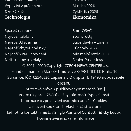
Výpověď z práce vzor
Atletika 2026
Divoký kačer
Cyklistika 2026
Technologie
Ekonomika
SpaceX na burze
Smrt OSVČ
Nejlepší telefony
Spořicí účty
Nejlepší AI zdarma
Superdávka – změny
Nejlepší chytré hodinky
Důchody 2027
Nejlepší VPN – srovnání
Minimální mzda 2027
Netflix filmy a seriály
Senior Pas – slevy
© 2001 - 2026 Copyright
CZECH NEWS CENTER a.s.
se sídlem náměstí Marie Schmolkové 3493/1, 100 00 Praha 10 -
Strašnice, IČO: 02346826, zapsána v OR, sp.zn. B 19490 a dodavatelé
obsahu
Autorská práva k publikovaným materiálům
Podmínky pro užívání služby informační společnosti
Informace o zpracování osobních údajů
Cookies
Nastavení soukromí
Vlastnická struktura
Jednotná kontaktní místa / Single Points of Contact
Etický kodex
Povinně zveřejňované informace