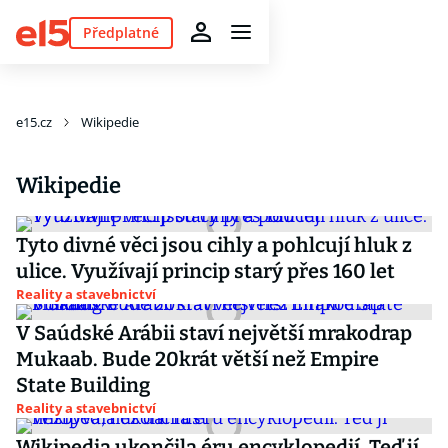
Předplatné
e15.cz
Wikipedie
Wikipedie
Tyto divné věci jsou cihly a pohlcují hluk z
ulice. Využívají princip starý přes 160 let
Reality a stavebnictví
V Saúdské Arábii staví největší mrakodrap
Mukaab. Bude 20krát větší než Empire
State Building
Reality a stavebnictví
Wikipedia ukončila éru encyklopedií. Teď jí