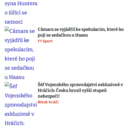
Câmara se vyjádřil ke spekulacím, které ho
pojí se sedačkou u Haasu
F1 Sport
Šéf Vojenského zpravodajství exkluzivně v
Hráčích: Česku hrozil vyšší stupeň
nebezpečí!
Blesk hráči