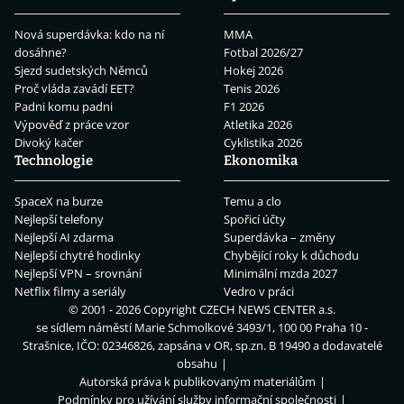
Nová superdávka: kdo na ní
MMA
dosáhne?
Fotbal 2026/27
Sjezd sudetských Němců
Hokej 2026
Proč vláda zavádí EET?
Tenis 2026
Padni komu padni
F1 2026
Výpověď z práce vzor
Atletika 2026
Divoký kačer
Cyklistika 2026
Technologie
Ekonomika
SpaceX na burze
Temu a clo
Nejlepší telefony
Spořicí účty
Nejlepší AI zdarma
Superdávka – změny
Nejlepší chytré hodinky
Chybějící roky k důchodu
Nejlepší VPN – srovnání
Minimální mzda 2027
Netflix filmy a seriály
Vedro v práci
© 2001 - 2026 Copyright
CZECH NEWS CENTER a.s.
se sídlem náměstí Marie Schmolkové 3493/1, 100 00 Praha 10 -
Strašnice, IČO: 02346826, zapsána v OR, sp.zn. B 19490 a dodavatelé
obsahu
Autorská práva k publikovaným materiálům
Podmínky pro užívání služby informační společnosti