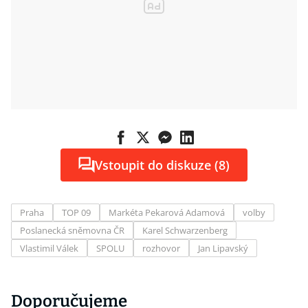
Vstoupit do diskuze (8)
Praha
TOP 09
Markéta Pekarová Adamová
volby
Poslanecká sněmovna ČR
Karel Schwarzenberg
Vlastimil Válek
SPOLU
rozhovor
Jan Lipavský
Doporučujeme