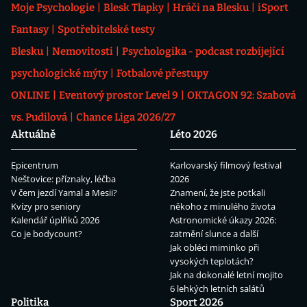
Moje Psychologie
Blesk Tlapky
Hráči na Blesku
iSport
Fantasy
Spotřebitelské testy
Blesku
Nemovitosti
Psychologika - podcast rozbíjející
psychologické mýty
Fotbalové přestupy
ONLINE
Eventový prostor Level 9
OKTAGON 92: Szabová
vs. Pudilová
Chance Liga 2026/27
Aktuálně
Léto 2026
Epicentrum
Karlovarský filmový festival
Neštovice: příznaky, léčba
2026
V čem jezdí Yamal a Mesii?
Znamení, že jste potkali
Kvízy pro seniory
někoho z minulého života
Kalendář úplňků 2026
Astronomické úkazy 2026:
Co je bodycount?
zatmění slunce a další
Jak obléci miminko při
vysokých teplotách?
Jak na dokonalé letní mojito
6 lehkých letních salátů
Politika
Sport 2026