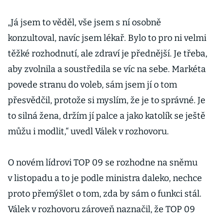
„Já jsem to věděl, vše jsem s ní osobně
konzultoval, navíc jsem lékař. Bylo to pro ni velmi
těžké rozhodnutí, ale zdraví je přednější. Je třeba,
aby zvolnila a soustředila se víc na sebe. Markéta
povede stranu do voleb, sám jsem jí o tom
přesvědčil, protože si myslím, že je to správné. Je
to silná žena, držím jí palce a jako katolík se ještě
můžu i modlit,“ uvedl Válek v rozhovoru.
O novém lídrovi TOP 09 se rozhodne na sněmu
v listopadu a to je podle ministra daleko, nechce
proto přemýšlet o tom, zda by sám o funkci stál.
Válek v rozhovoru zároveň naznačil, že TOP 09