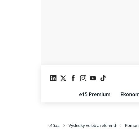
e15 Premium
Ekonom
e15.cz
Výsledky voleb a referend
Komuná