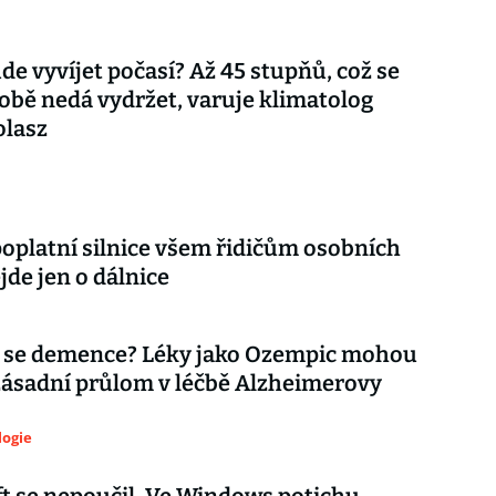
ude vyvíjet počasí? Až 45 stupňů, což se
bě nedá vydržet, varuje klimatolog
olasz
poplatní silnice všem řidičům osobních
jde jen o dálnice
 se demence? Léky jako Ozempic mohou
zásadní průlom v léčbě Alzheimerovy
logie