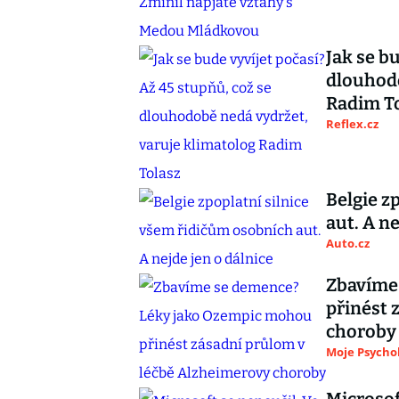
Jak se b
dlouhodo
Radim T
Reflex.cz
Belgie z
aut. A ne
Auto.cz
Zbavíme
přinést 
choroby
Moje Psycho