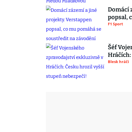
Domácí z
popsal, 
F1 Sport
Šéf Voje
Hráčích:
Blesk hráči