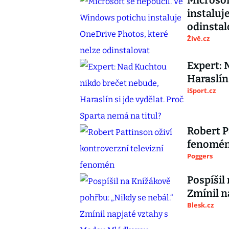
Microsof
instaluj
odinstal
Živě.cz
Expert: 
Haraslín
iSport.cz
Robert P
fenomé
Poggers
Pospíšil
Zmínil n
Blesk.cz