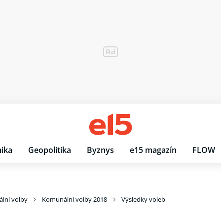
ika
Geopolitika
Byznys
e15 magazín
FLOW
lní volby
Komunální volby 2018
Výsledky voleb