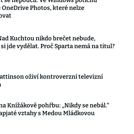
t se nepoučil. Ve Windows potichu
e OneDrive Photos, které nelze
ovat
Nad Kuchtou nikdo brečet nebude,
 si jde vydělat. Proč Sparta nemá na titul?
attinson oživí kontroverzní televizní
n
 na Knížákově pohřbu: „Nikdy se nebál.“
apjaté vztahy s Medou Mládkovou