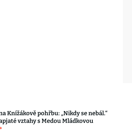
 na Knížákově pohřbu: „Nikdy se nebál.“
apjaté vztahy s Medou Mládkovou
a