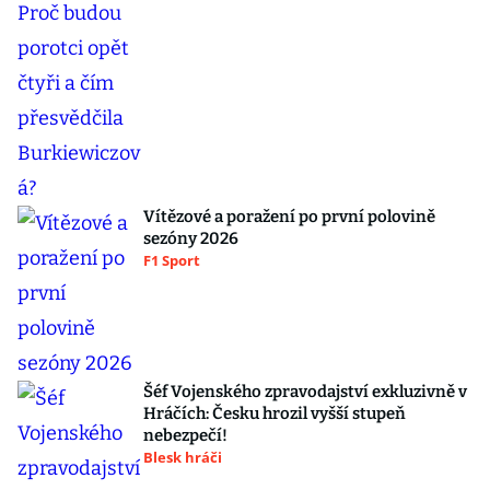
Vítězové a poražení po první polovině
sezóny 2026
F1 Sport
Šéf Vojenského zpravodajství exkluzivně v
Hráčích: Česku hrozil vyšší stupeň
nebezpečí!
Blesk hráči