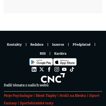
Kontakty
Redakce
Inzerce
Předplatné
RSS
Kariéra
Další témata z našich webů
Moje Psychologie
Blesk Tlapky
Hráči na Blesku
iSport
Fantasy
Spotřebitelské testy