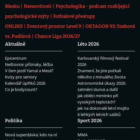
Blesku
Nemovitosti
Psychologika - podcast rozbíjející
psychologické mýty
Fotbalové přestupy
ONLINE
Eventový prostor Level 9
OKTAGON 92: Szabová
vs. Pudilová
Chance Liga 2026/27
Aktuálně
Léto 2026
Epicentrum
Karlovarský filmový festival
Neštovice: příznaky, léčba
2026
V čem jezdí Yamal a Mesii?
Znamení, že jste potkali
Kvízy pro seniory
někoho z minulého života
Kalendář úplňků 2026
Astronomické úkazy 2026:
Co je bodycount?
zatmění slunce a další
Jak obléci miminko při
vysokých teplotách?
Jak na dokonalé letní mojito
6 lehkých letních salátů
Politika
Sport 2026
Nová superdávka: kdo na ní
MMA