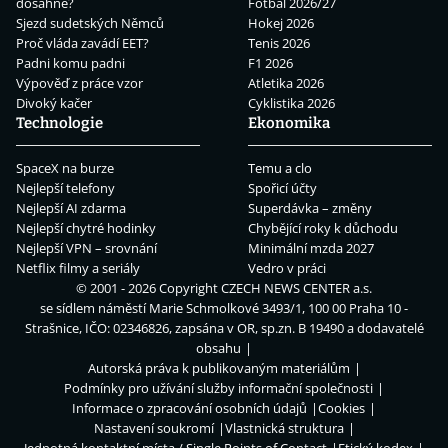
dosáhne?
Fotbal 2026/27
Sjezd sudetských Němců
Hokej 2026
Proč vláda zavádí EET?
Tenis 2026
Padni komu padni
F1 2026
Výpověď z práce vzor
Atletika 2026
Divoký kačer
Cyklistika 2026
Technologie
Ekonomika
SpaceX na burze
Temu a clo
Nejlepší telefony
Spořicí účty
Nejlepší AI zdarma
Superdávka – změny
Nejlepší chytré hodinky
Chybějící roky k důchodu
Nejlepší VPN – srovnání
Minimální mzda 2027
Netflix filmy a seriály
Vedro v práci
© 2001 - 2026 Copyright
CZECH NEWS CENTER a.s.
se sídlem náměstí Marie Schmolkové 3493/1, 100 00 Praha 10 -
Strašnice, IČO: 02346826, zapsána v OR, sp.zn. B 19490 a dodavatelé
obsahu
Autorská práva k publikovaným materiálům
Podmínky pro užívání služby informační společnosti
Informace o zpracování osobních údajů
Cookies
Nastavení soukromí
Vlastnická struktura