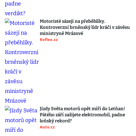
Motoristé sázejí na přeběhlíky.
Kontroverzní brněnský lídr kráčí v závěsu
ministryně Mrázové
Reflex.cz
Jízdy Světa motorů opět míří do Letňan!
Pátého září zažijete elektromobil, padne
loňský rekord?
Auto.cz