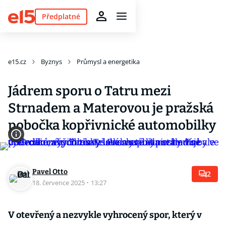
Předplatné
e15.cz
Byznys
Průmysl a energetika
Jádrem sporu o Tatru mezi
Strnadem a Materovou je pražská
pobočka kopřivnické automobilky
Pavel Otto
2
18. července 2025
·
13:27
V otevřený a nezvykle vyhrocený spor, který v