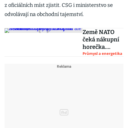
z oficiálních míst zjistit. CSG i ministerstvo se
odvolávají na obchodní tajemství.
Země NATO
čeká nákupní
horečka.
Kapacity
Průmysl a energetika
zbrojařů ale
nestačí, musejí
přitlačit na
investice