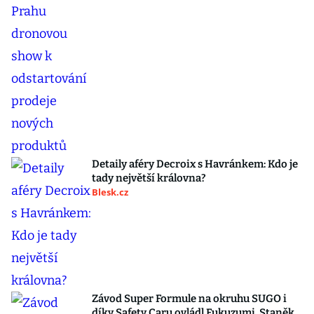
Detaily aféry Decroix s Havránkem: Kdo je
tady největší královna?
Blesk.cz
Závod Super Formule na okruhu SUGO i
díky Safety Caru ovládl Fukuzumi. Staněk