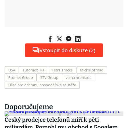
Vstoupit do diskuze (2)
USA
automobilka
Tatra Trucks
Michal Strnad
Promet Group
STV Group
valná hromada
Úřad pro ochranu hospodářské soutěže
Doporučujeme
Český prodejce telefonů míří k pěti
miliardám. Pomohl mu obchod s Googlem