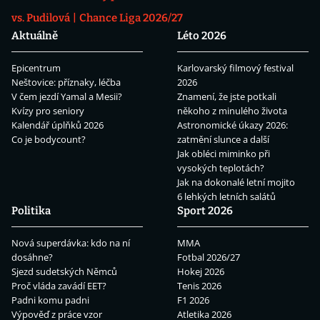
vs. Pudilová
Chance Liga 2026/27
Aktuálně
Léto 2026
Epicentrum
Karlovarský filmový festival
Neštovice: příznaky, léčba
2026
V čem jezdí Yamal a Mesii?
Znamení, že jste potkali
Kvízy pro seniory
někoho z minulého života
Kalendář úplňků 2026
Astronomické úkazy 2026:
Co je bodycount?
zatmění slunce a další
Jak obléci miminko při
vysokých teplotách?
Jak na dokonalé letní mojito
6 lehkých letních salátů
Politika
Sport 2026
Nová superdávka: kdo na ní
MMA
dosáhne?
Fotbal 2026/27
Sjezd sudetských Němců
Hokej 2026
Proč vláda zavádí EET?
Tenis 2026
Padni komu padni
F1 2026
Výpověď z práce vzor
Atletika 2026