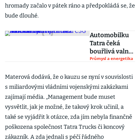
hromady začalo v pátek ráno a předpokládá se, že
bude dlouhé.
Automobilku
Tatra čeká
bouřlivá valná
hromada.
Průmysl a energetika
Důvodem je
napětí mezi
Materová dodává, že o kauzu se nyní v souvislosti
CSG
s miliardovými vládními vojenskými zakázkami
a Prometem
zajímají média. „Management bude muset
vysvětlit, jak je možné, že takový krok učinil, a
také se vyjádřit k otázce, zda jím nebyla finančně
poškozena společnost Tatra Trucks či koncový
zákazník. A zda jednali s péčí řádného