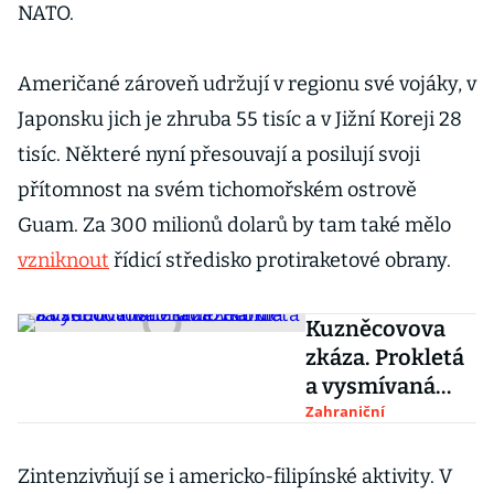
NATO.
Američané zároveň udržují v regionu své vojáky, v
Japonsku jich je zhruba 55 tisíc a v Jižní Koreji 28
tisíc. Některé nyní přesouvají a posilují svoji
přítomnost na svém tichomořském ostrově
Guam. Za 300 milionů dolarů by tam také mělo
vzniknout
řídicí středisko protiraketové obrany.
Kuzněcovova
zkáza. Prokletá
a vysmívaná
letadlovka má
Zahraniční
za sebou
historii nezdarů
Zintenzivňují se i americko-filipínské aktivity. V