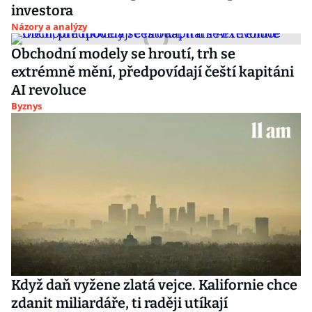
investora
Názory a analýzy
Obchodní modely se hroutí, trh se
extrémně mění, předpovídají čeští kapitáni
AI revoluce
Byznys
Když daň vyžene zlatá vejce. Kalifornie chce
zdanit miliardáře, ti raději utíkají