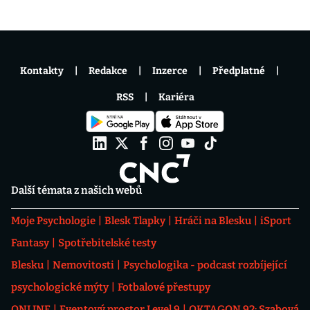
Kontakty
Redakce
Inzerce
Předplatné
RSS
Kariéra
Další témata z našich webů
Moje Psychologie
Blesk Tlapky
Hráči na Blesku
iSport
Fantasy
Spotřebitelské testy
Blesku
Nemovitosti
Psychologika - podcast rozbíjející
psychologické mýty
Fotbalové přestupy
ONLINE
Eventový prostor Level 9
OKTAGON 92: Szabová