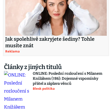
Jak spolehlivě zakryjete šediny? Tohle
musíte znát
Reklama
Články z jiných titulů
ONLINE: Poslední rozloučení s Milanem
Knížákem (†86): Dojemné vzpomínky
přátel a záplava věnců
Blesk politika