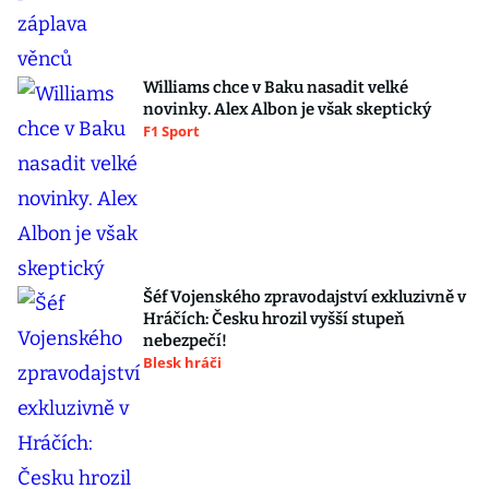
Williams chce v Baku nasadit velké
novinky. Alex Albon je však skeptický
F1 Sport
Šéf Vojenského zpravodajství exkluzivně v
Hráčích: Česku hrozil vyšší stupeň
nebezpečí!
Blesk hráči