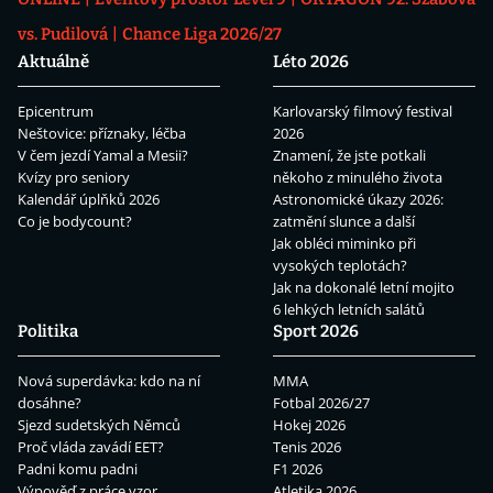
vs. Pudilová
Chance Liga 2026/27
Aktuálně
Léto 2026
Epicentrum
Karlovarský filmový festival
Neštovice: příznaky, léčba
2026
V čem jezdí Yamal a Mesii?
Znamení, že jste potkali
Kvízy pro seniory
někoho z minulého života
Kalendář úplňků 2026
Astronomické úkazy 2026:
Co je bodycount?
zatmění slunce a další
Jak obléci miminko při
vysokých teplotách?
Jak na dokonalé letní mojito
6 lehkých letních salátů
Politika
Sport 2026
Nová superdávka: kdo na ní
MMA
dosáhne?
Fotbal 2026/27
Sjezd sudetských Němců
Hokej 2026
Proč vláda zavádí EET?
Tenis 2026
Padni komu padni
F1 2026
Výpověď z práce vzor
Atletika 2026