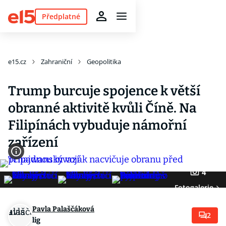
Předplatné
e15.cz
Zahraniční
Geopolitika
Trump burcuje spojence k větší
obranné aktivitě kvůli Číně. Na
Filipínách vybuduje námořní
zařízení
4
Fotogalerie
Pavla Palaščáková
2
lig