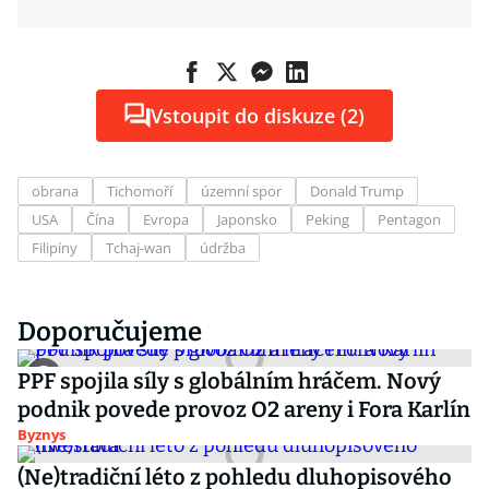
Vstoupit do diskuze (2)
obrana
Tichomoří
územní spor
Donald Trump
USA
Čína
Evropa
Japonsko
Peking
Pentagon
Filipíny
Tchaj-wan
údržba
Doporučujeme
PPF spojila síly s globálním hráčem. Nový
podnik povede provoz O2 areny i Fora Karlín
Byznys
(Ne)tradiční léto z pohledu dluhopisového