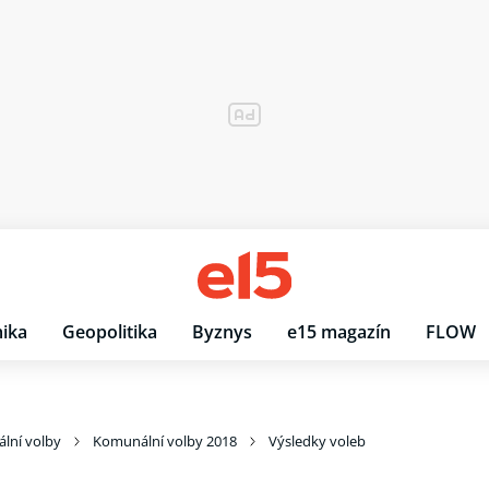
ika
Geopolitika
Byznys
e15 magazín
FLOW
lní volby
Komunální volby 2018
Výsledky voleb