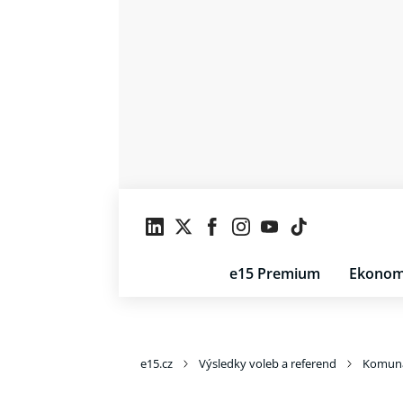
e15 Premium
Ekonom
e15.cz
Výsledky voleb a referend
Komuná