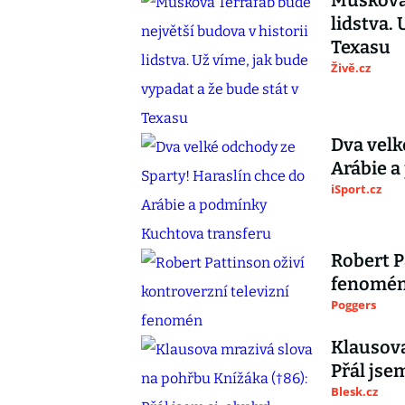
Muskova 
lidstva.
Texasu
Živě.cz
Dva velk
Arábie a
iSport.cz
Robert P
fenomé
Poggers
Klausova
Přál jse
Blesk.cz