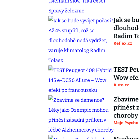
Jak se b
dlouhodo
Radim T
Reflex.cz
TEST Peu
Wow efe
Auto.cz
Zbavíme
přinést 
choroby
Moje Psycho