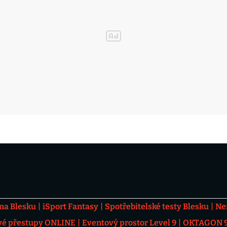
 na Blesku
iSport Fantasy
Spotřebitelské testy Blesku
Ne
vé přestupy ONLINE
Eventový prostor Level 9
OKTAGON 92