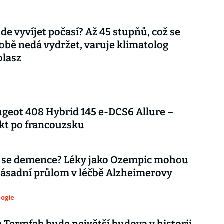
ude vyvíjet počasí? Až 45 stupňů, což se
bě nedá vydržet, varuje klimatolog
olasz
geot 408 Hybrid 145 e-DCS6 Allure –
kt po francouzsku
 se demence? Léky jako Ozempic mohou
zásadní průlom v léčbě Alzheimerovy
logie