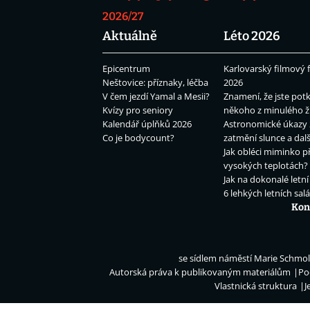
2026/27
Aktuálně
Léto 2026
Epicentrum
Karlovarský filmový f
Neštovice: příznaky, léčba
2026
V čem jezdí Yamal a Mesii?
Znamení, že jste potk
Kvízy pro seniory
někoho z minulého ž
Kalendář úplňků 2026
Astronomické úkazy 
Co je bodycount?
zatmění slunce a dalš
Jak obléci miminko př
vysokých teplotách?
Jak na dokonalé letní
6 lehkých letních sal
Kon
se sídlem náměstí Marie Schmolk
Autorská práva k publikovaným materiálům
Po
Vlastnická struktura
J