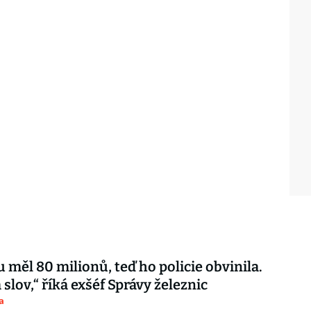
u měl 80 milionů, teď ho policie obvinila.
lov,“ říká exšéf Správy železnic
a