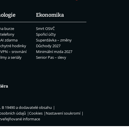
ologie
Ekonomika
na burze
Smrt OSVČ
 telefony
Spořicí účty
 AI zdarma
Superdávka – změny
 chytré hodinky
Důchody 2027
 VPN – srovnání
Minimální mzda 2027
ilmy a seriály
Senior Pas – slevy
iéra
n. B 19490 a dodavatelé obsahu
 osobních údajů
Cookies
Nastavení soukromí
zveřejňované informace