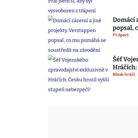
Domácí z
popsal, 
F1 Sport
Šéf Voje
Hráčích:
Blesk hráči