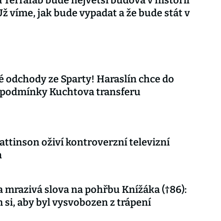
Terrafab bude největší budova v historii
 Už víme, jak bude vypadat a že bude stát v
é odchody ze Sparty! Haraslín chce do
 podmínky Kuchtova transferu
attinson oživí kontroverzní televizní
n
 mrazivá slova na pohřbu Knížáka (†86):
m si, aby byl vysvobozen z trápení