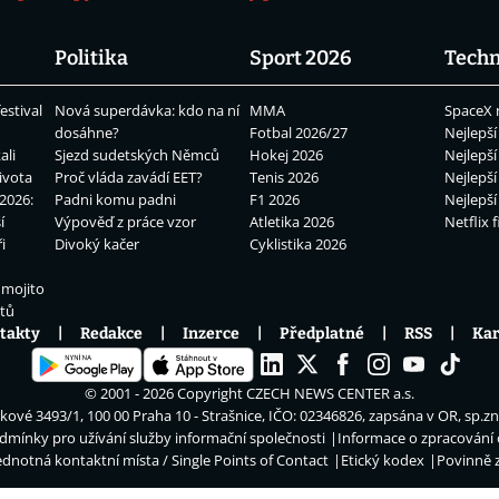
Politika
Sport 2026
Techn
estival
Nová superdávka: kdo na ní
MMA
SpaceX 
dosáhne?
Fotbal 2026/27
Nejlepší
ali
Sjezd sudetských Němců
Hokej 2026
Nejlepší
ivota
Proč vláda zavádí EET?
Tenis 2026
Nejlepší
2026:
Padni komu padni
F1 2026
Nejlepší
í
Výpověď z práce vzor
Atletika 2026
Netflix f
i
Divoký kačer
Cyklistika 2026
 mojito
átů
takty
Redakce
Inzerce
Předplatné
RSS
Kar
© 2001 - 2026 Copyright
CZECH NEWS CENTER a.s.
ové 3493/1, 100 00 Praha 10 - Strašnice, IČO: 02346826, zapsána v OR, sp.z
dmínky pro užívání služby informační společnosti
Informace o zpracování
ednotná kontaktní místa / Single Points of Contact
Etický kodex
Povinně 