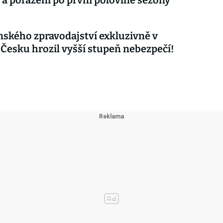
 a poražení po první polovině sezóny
nského zpravodajství exkluzivně v
 Česku hrozil vyšší stupeň nebezpečí!