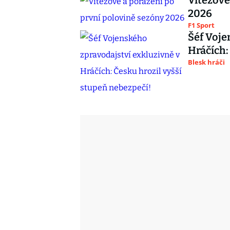
Vítězové
2026
F1 Sport
Šéf Voje
Hráčích:
Blesk hráči