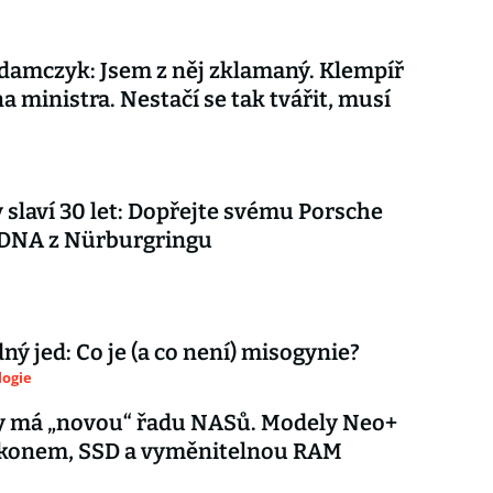
amczyk: Jsem z něj zklamaný. Klempíř
na ministra. Nestačí se tak tvářit, musí
slaví 30 let: Dopřejte svému Porsche
 DNA z Nürburgringu
ý jed: Co je (a co není) misogynie?
logie
y má „novou“ řadu NASů. Modely Neo+
výkonem, SSD a vyměnitelnou RAM