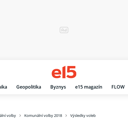
ika
Geopolitika
Byznys
e15 magazín
FLOW
lní volby
Komunální volby 2018
Výsledky voleb