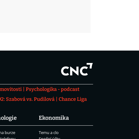
movitosti
Psychologika - podcast
: Szabová vs. Pudilová
Chance Liga
ologie
Ekonomika
na burze
Temu a clo
 telefony
Spořicí účty