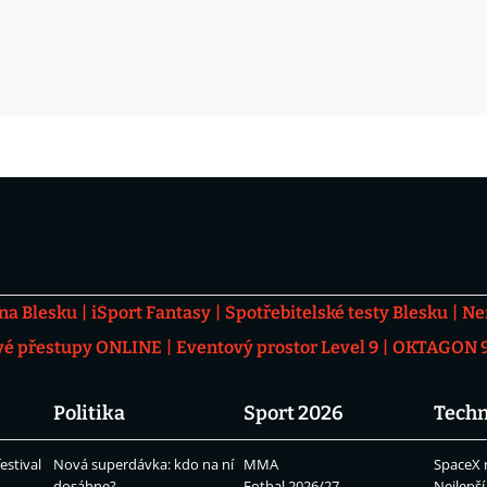
 na Blesku
iSport Fantasy
Spotřebitelské testy Blesku
Ne
vé přestupy ONLINE
Eventový prostor Level 9
OKTAGON 92
Politika
Sport 2026
Techn
estival
Nová superdávka: kdo na ní
MMA
SpaceX 
dosáhne?
Fotbal 2026/27
Nejlepší