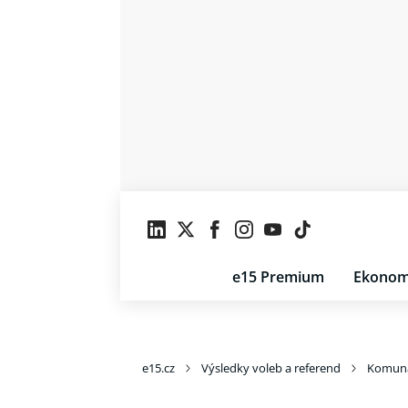
e15 Premium
Ekonom
e15.cz
Výsledky voleb a referend
Komuná