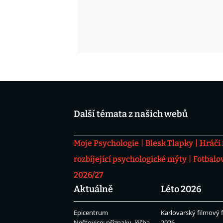
Další témata z našich webů
Moje Psychologie
Blesk Tlapky
Hráči
rozbíjející psychologické mýty
Fotbalo
2026/27
Aktuálně
Léto 2026
Epicentrum
Karlovarský filmový f
Neštovice: příznaky, léčba
2026