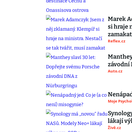
Marek Ad
si hraje 
zamakat
Reflex.cz
Manthey 
závodní
Auto.cz
Nenápadn
Moje Psycho
Synolog
lákají 
Živě.cz