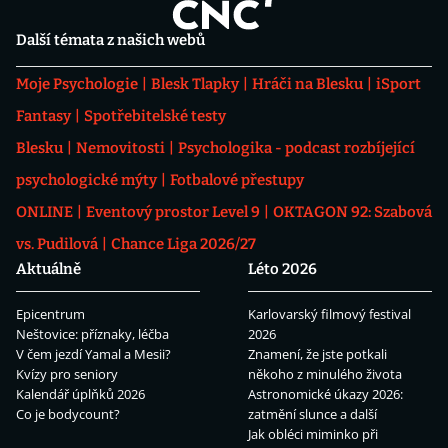
Další témata z našich webů
Moje Psychologie
Blesk Tlapky
Hráči na Blesku
iSport
Fantasy
Spotřebitelské testy
Blesku
Nemovitosti
Psychologika - podcast rozbíjející
psychologické mýty
Fotbalové přestupy
ONLINE
Eventový prostor Level 9
OKTAGON 92: Szabová
vs. Pudilová
Chance Liga 2026/27
Aktuálně
Léto 2026
Epicentrum
Karlovarský filmový festival
Neštovice: příznaky, léčba
2026
V čem jezdí Yamal a Mesii?
Znamení, že jste potkali
Kvízy pro seniory
někoho z minulého života
Kalendář úplňků 2026
Astronomické úkazy 2026:
Co je bodycount?
zatmění slunce a další
Jak obléci miminko při