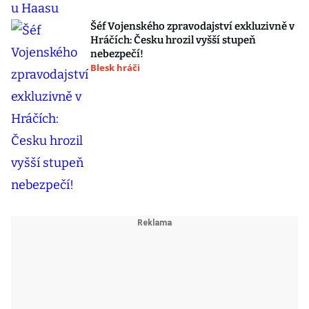
Šéf Vojenského zpravodajství exkluzivně v
Hráčích: Česku hrozil vyšší stupeň
nebezpečí!
Blesk hráči