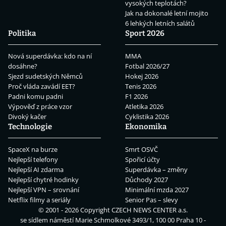
vysokých teplotách?
Jak na dokonalé letní mojito
6 lehkých letních salátů
Politika
Sport 2026
Nová superdávka: kdo na ní
MMA
dosáhne?
Fotbal 2026/27
Sjezd sudetských Němců
Hokej 2026
Proč vláda zavádí EET?
Tenis 2026
Padni komu padni
F1 2026
Výpověď z práce vzor
Atletika 2026
Divoký kačer
Cyklistika 2026
Technologie
Ekonomika
SpaceX na burze
Smrt OSVČ
Nejlepší telefony
Spořicí účty
Nejlepší AI zdarma
Superdávka – změny
Nejlepší chytré hodinky
Důchody 2027
Nejlepší VPN – srovnání
Minimální mzda 2027
Netflix filmy a seriály
Senior Pas – slevy
© 2001 - 2026 Copyright
CZECH NEWS CENTER a.s.
se sídlem náměstí Marie Schmolkové 3493/1, 100 00 Praha 10 -