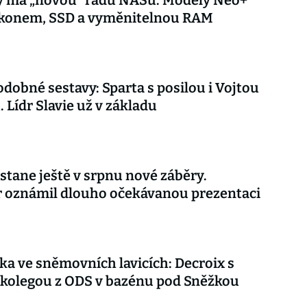
y má „novou“ řadu NASů. Modely Neo+
výkonem, SSD a vyměnitelnou RAM
dobné sestavy: Sparta s posilou i Vojtou
. Lídr Slavie už v základu
stane ještě v srpnu nové záběry.
r oznámil dlouho očekávanou prezentaci
ka ve sněmovních lavicích: Decroix s
kolegou z ODS v bazénu pod Sněžkou