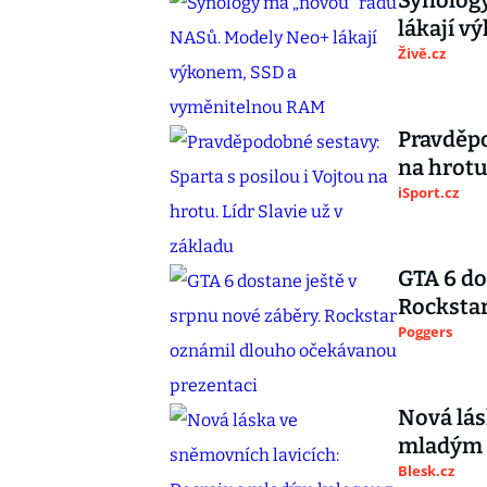
Synolog
lákají 
Živě.cz
Pravděpo
na hrotu
iSport.cz
GTA 6 do
Rocksta
Poggers
Nová lás
mladým 
Blesk.cz