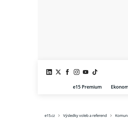
e15 Premium
Ekonom
e15.cz
Výsledky voleb a referend
Komuná