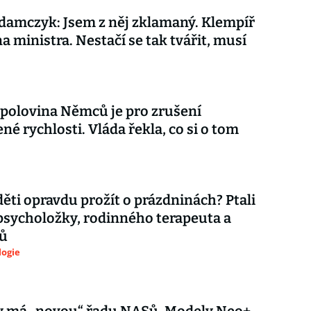
amczyk: Jsem z něj zklamaný. Klempíř
na ministra. Nestačí se tak tvářit, musí
 polovina Němců je pro zrušení
é rychlosti. Vláda řekla, co si o tom
děti opravdu prožít o prázdninách? Ptali
psycholožky, rodinného terapeuta a
ů
logie