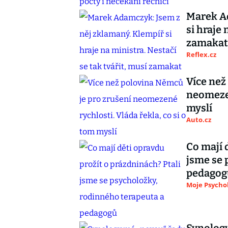
Marek Ad
si hraje 
zamakat
Reflex.cz
Více než
neomezen
myslí
Auto.cz
Co mají 
jsme se 
pedagog
Moje Psycho