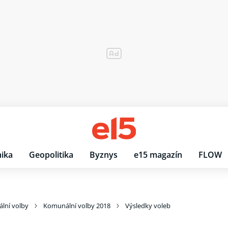
ika
Geopolitika
Byznys
e15 magazín
FLOW
lní volby
Komunální volby 2018
Výsledky voleb