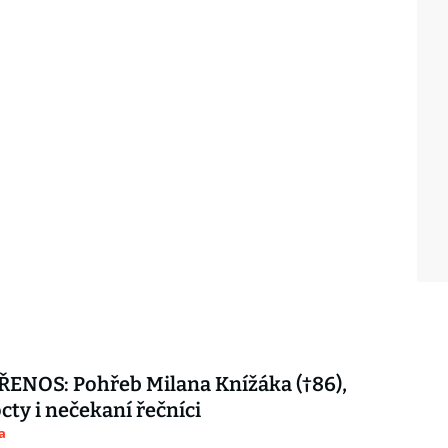
ENOS: Pohřeb Milana Knížáka (†86),
octy i nečekaní řečníci
a