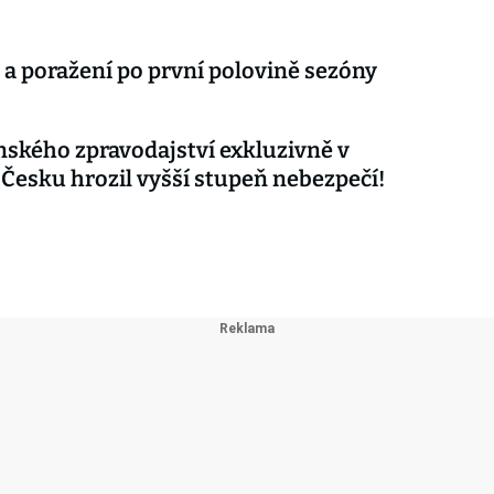
 a poražení po první polovině sezóny
nského zpravodajství exkluzivně v
 Česku hrozil vyšší stupeň nebezpečí!