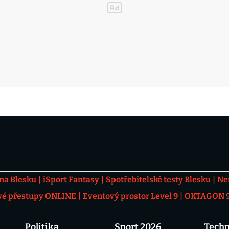
 na Blesku
iSport Fantasy
Spotřebitelské testy Blesku
Ne
vé přestupy ONLINE
Eventový prostor Level 9
OKTAGON 92
Politika
Sport 2026
Techn