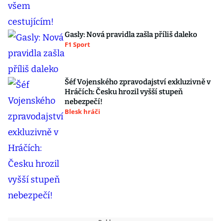
Gasly: Nová pravidla zašla příliš daleko
F1 Sport
Šéf Vojenského zpravodajství exkluzivně v
Hráčích: Česku hrozil vyšší stupeň
nebezpečí!
Blesk hráči