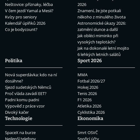
Neštovice: příznaky, léčba
2026
V čem jezdí Yamal a Mesii?
Znamení, že jste potkali
Kvízy pro seniory
někoho z minulého života
Kalendář úplňků 2026
Astronomické úkazy 2026:
Co je bodycount?
zatmění slunce a další
Jak obléci miminko při
vysokých teplotách?
Jak na dokonalé letní mojito
6 lehkých letních salátů
Politika
Sport 2026
Nová superdávka: kdo na ní
MMA
dosáhne?
Fotbal 2026/27
Sjezd sudetských Němců
Hokej 2026
Proč vláda zavádí EET?
Tenis 2026
Padni komu padni
F1 2026
Výpověď z práce vzor
Atletika 2026
Divoký kačer
Cyklistika 2026
Technologie
Ekonomika
SpaceX na burze
Smrt OSVČ
Nejlepší telefony
Spořicí účty