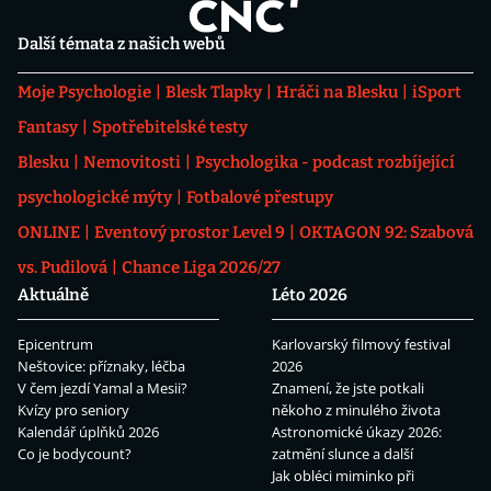
Další témata z našich webů
Moje Psychologie
Blesk Tlapky
Hráči na Blesku
iSport
Fantasy
Spotřebitelské testy
Blesku
Nemovitosti
Psychologika - podcast rozbíjející
psychologické mýty
Fotbalové přestupy
ONLINE
Eventový prostor Level 9
OKTAGON 92: Szabová
vs. Pudilová
Chance Liga 2026/27
Aktuálně
Léto 2026
Epicentrum
Karlovarský filmový festival
Neštovice: příznaky, léčba
2026
V čem jezdí Yamal a Mesii?
Znamení, že jste potkali
Kvízy pro seniory
někoho z minulého života
Kalendář úplňků 2026
Astronomické úkazy 2026:
Co je bodycount?
zatmění slunce a další
Jak obléci miminko při