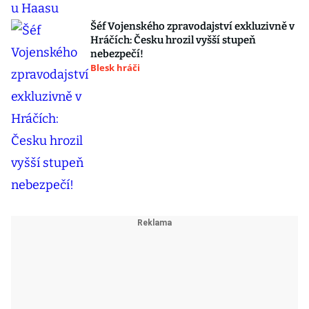
Šéf Vojenského zpravodajství exkluzivně v
Hráčích: Česku hrozil vyšší stupeň
nebezpečí!
Blesk hráči