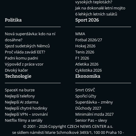
vysokých teplotách?
Jak na dokonalé letní mojito
6 lehkých letních salátů
Politika
Sport 2026
Nová superdávka: kdo na ní
MMA
dosáhne?
Fotbal 2026/27
Sjezd sudetských Němců
Hokej 2026
Proč vláda zavádí EET?
Tenis 2026
Padni komu padni
F1 2026
Výpověď z práce vzor
Atletika 2026
Divoký kačer
Cyklistika 2026
Technologie
Ekonomika
SpaceX na burze
Smrt OSVČ
Nejlepší telefony
Spořicí účty
Nejlepší AI zdarma
Superdávka – změny
Nejlepší chytré hodinky
Důchody 2027
Nejlepší VPN – srovnání
Minimální mzda 2027
Netflix filmy a seriály
Senior Pas – slevy
© 2001 - 2026 Copyright
CZECH NEWS CENTER a.s.
se sídlem náměstí Marie Schmolkové 3493/1, 100 00 Praha 10 -