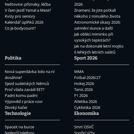
Neštovice: příznaky, léčba
2026
V čem jezdí Yamal a Mesii?
Znamení, že jste potkali
Kvízy pro seniory
někoho z minulého života
Kalendář úplňků 2026
Astronomické úkazy 2026:
Co je bodycount?
zatmění slunce a další
Jak obléci miminko při
vysokých teplotách?
Jak na dokonalé letní mojito
6 lehkých letních salátů
Politika
Sport 2026
Nová superdávka: kdo na ní
MMA
dosáhne?
Fotbal 2026/27
Sjezd sudetských Němců
Hokej 2026
Proč vláda zavádí EET?
Tenis 2026
Padni komu padni
F1 2026
Výpověď z práce vzor
Atletika 2026
Divoký kačer
Cyklistika 2026
Technologie
Ekonomika
SpaceX na burze
Smrt OSVČ
Nejlepší telefony
Spořicí účty