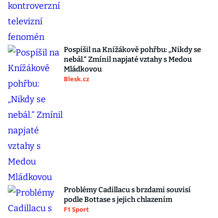
Pospíšil na Knížákově pohřbu: „Nikdy se
nebál.“ Zmínil napjaté vztahy s Medou
Mládkovou
Blesk.cz
Problémy Cadillacu s brzdami souvisí
podle Bottase s jejich chlazením
F1 Sport