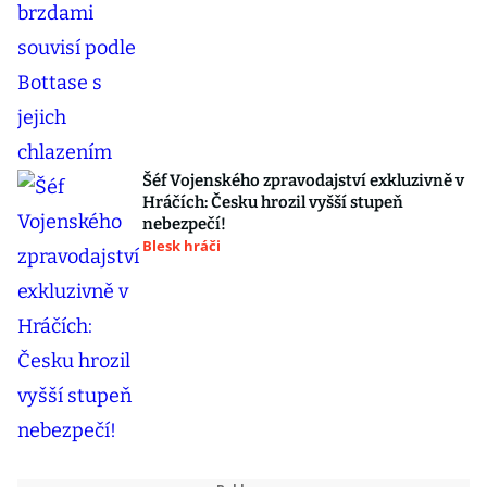
Šéf Vojenského zpravodajství exkluzivně v
Hráčích: Česku hrozil vyšší stupeň
nebezpečí!
Blesk hráči