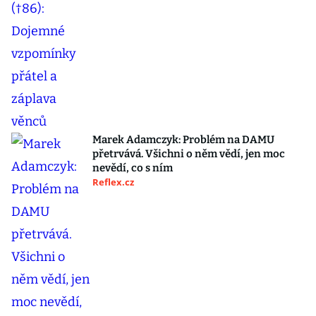
Marek Adamczyk: Problém na DAMU
přetrvává. Všichni o něm vědí, jen moc
nevědí, co s ním
Reflex.cz